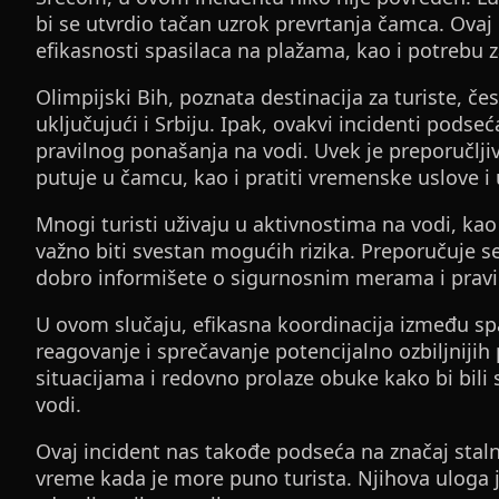
bi se utvrdio tačan uzrok prevrtanja čamca. Ovaj
efikasnosti spasilaca na plažama, kao i potrebu 
Olimpijski Bih, poznata destinacija za turiste, čest
uključujući i Srbiju. Ipak, ovakvi incidenti pods
pravilnog ponašanja na vodi. Uvek je preporučlji
putuje u čamcu, kao i pratiti vremenske uslove i 
Mnogi turisti uživaju u aktivnostima na vodi, kao 
važno biti svestan mogućih rizika. Preporučuje s
dobro informišete o sigurnosnim merama i pravi
U ovom slučaju, efikasna koordinacija između spa
reagovanje i sprečavanje potencijalno ozbiljnijih
situacijama i redovno prolaze obuke kako bi bili 
vodi.
Ovaj incident nas takođe podseća na značaj stal
vreme kada je more puno turista. Njihova uloga 