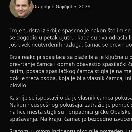
Dragoljub Gajić
jul 5, 2026
Troje turista iz Srbije spaseno je nakon što im 
se dogodio u petak ujutru, kada su dva odrasla li
još uvek neutvrđenih razloga, čamac se prevrnuo, 
Brza reakcija spasilaca sa plaže bila je ključna u o
prevrtanje čamca i odmah obavestio spasilački č
zatim, posada spasilačkog čamca stigla je na mes
dok je treća osoba, koja je bila vlasnik čamca, in
plovilo.
Kasnije se ispostavilo da je vlasnik čamca pokuša
Nakon neuspešnog pokušaja, zatražio je pomoć 
na lice mesta stigli su i pripadnici grčke Obalske 
spašavanja. Na kraju, čamac je bezbedno izvučen
Srećom, u ovom incidentu niko nije povređen. Luč