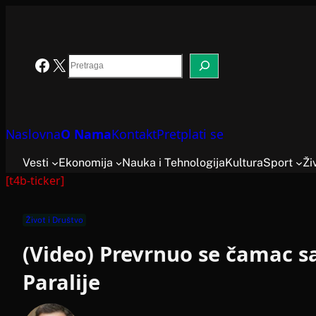
Skoči
na
sadržaj
Search
Facebook
X
Naslovna
O Nama
Kontakt
Pretplati se
Vesti
Ekonomija
Nauka i Tehnologija
Kultura
Sport
Ži
[t4b-ticker]
Život i Društvo
(Video) Prevrnuo se čamac sa
Paralije