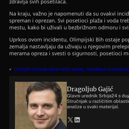
zdravlja svih posetilaca.
Na kraju, važno je napomenuti da su ovakvi inciden
spreman i oprezan. Svi posetioci plaža i voda tr
mestu, kako bi uživali u bezbrižnom odmoru i sv
Uprkos ovom incidentu, Olimpijski Bih ostaje popul
zemalja nastavljaju da uživaju u njegovim prele
merama opreza i svesti o sigurnosti, posetioci 
«
U blizini Soluna izbio veliki požar, naređena evakuacij
Dragoljub Gajić
Glavni urednik Srbija24 s du
Stručnjak u različitim oblast
analize u svaki materijal.
X
LinkedIn