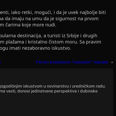
ti, iako retki, mogući, i da je uvek najbolje biti
eba da imaju na umu da je sigurnost na prvom
im čarima koje more nudi.
arna destinacija, a turisti iz Srbije i drugih
pim plažama i kristalno čistom moru. Sa pravim
mogu imati nezaboravno iskustvo.
a
Ferrari predstavio "manuelni" mjenjač
»
gogodišnjim iskustvom u novinarstvu i uredničkom radu.
ima vesti, donosi jedinstvene perspektive i dubinske