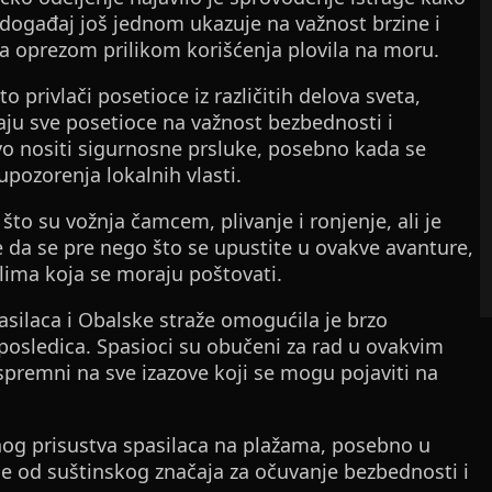
 događaj još jednom ukazuje na važnost brzine i
za oprezom prilikom korišćenja plovila na moru.
o privlači posetioce iz različitih delova sveta,
ećaju sve posetioce na važnost bezbednosti i
vo nositi sigurnosne prsluke, posebno kada se
upozorenja lokalnih vlasti.
što su vožnja čamcem, plivanje i ronjenje, ali je
e da se pre nego što se upustite u ovakve avanture,
lima koja se moraju poštovati.
silaca i Obalske straže omogućila je brzo
 posledica. Spasioci su obučeni za rad u ovakvim
spremni na sve izazove koji se mogu pojaviti na
nog prisustva spasilaca na plažama, posebno u
je od suštinskog značaja za očuvanje bezbednosti i