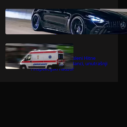
.
jul 9, 2026
Dragoljub Gajić
Mercedesova V8 zvijer ostavlja
konkurenciju bez daha
.
jul 9, 2026
Dragoljub Gajić
Suspendovani zaposleni Hitne
pomoći u Bačkoj Palanci, unutrašnji
i inspekcijski nadzor