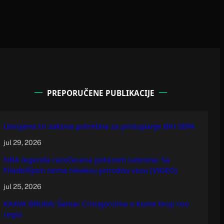
PREPORUČENE PUBLIKACIJE
Usvojena tri zakona potrebna za pristupanje BiH SEPA
jul 29, 2026
NBA legenda razočarana potezom Lebrona: Sa
Filadelfijom nema nikakvu prirodnu vezu (VIDEO)
jul 25, 2026
KAKVA BRUKA! Šamar Crnogorcima o kome bruji ceo
regio