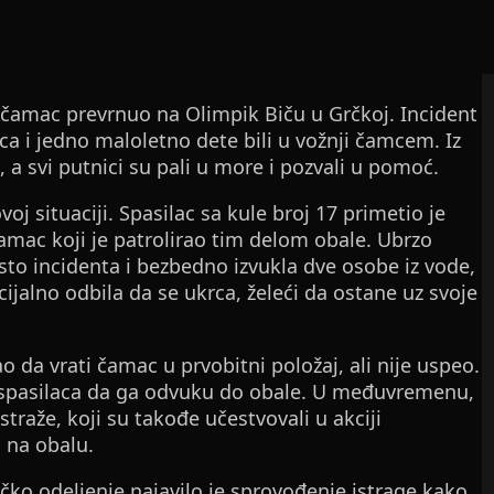
se čamac prevrnuo na Olimpik Biču u Grčkoj. Incident
ca i jedno maloletno dete bili u vožnji čamcem. Iz
a svi putnici su pali u more i pozvali u pomoć.
voj situaciji. Spasilac sa kule broj 17 primetio je
amac koji je patrolirao tim delom obale. Ubrzo
to incidenta i bezbedno izvukla dve osobe iz vode,
icijalno odbila da se ukrca, želeći da ostane uz svoje
o da vrati čamac u prvobitni položaj, ali nije uspeo.
spasilaca da ga odvuku do obale. U međuvremenu,
straže, koji su takođe učestvovali u akciji
 na obalu.
ko odeljenje najavilo je sprovođenje istrage kako