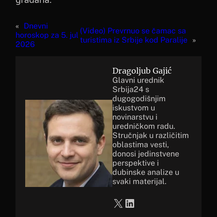
«
Dnevni
(Video) Prevrnuo se čamac sa
horoskop za 5. jul
turistima iz Srbije kod Paralije
»
2026
Dragoljub Gajić
Glavni urednik
Srbija24 s
dugogodišnjim
iskustvom u
novinarstvu i
uredničkom radu.
Stručnjak u različitim
oblastima vesti,
donosi jedinstvene
perspektive i
dubinske analize u
svaki materijal.
X
LinkedIn