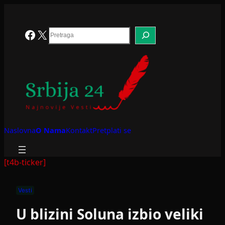
Skoči
na
sadržaj
Search
Facebook
X
Naslovna
O Nama
Kontakt
Pretplati se
[t4b-ticker]
Vesti
U blizini Soluna izbio veliki