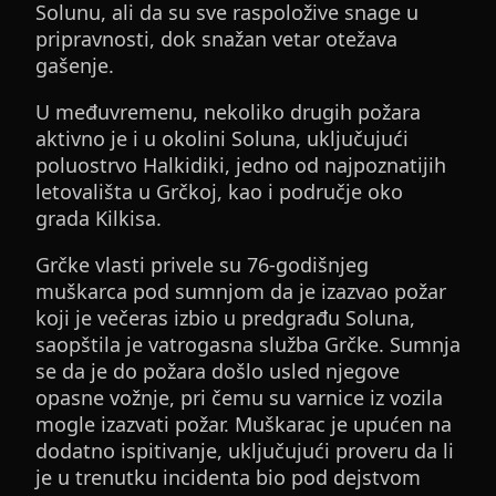
Solunu, ali da su sve raspoložive snage u
pripravnosti, dok snažan vetar otežava
gašenje.
U međuvremenu, nekoliko drugih požara
aktivno je i u okolini Soluna, uključujući
poluostrvo Halkidiki, jedno od najpoznatijih
letovališta u Grčkoj, kao i područje oko
grada Kilkisa.
Grčke vlasti privele su 76-godišnjeg
muškarca pod sumnjom da je izazvao požar
koji je večeras izbio u predgrađu Soluna,
saopštila je vatrogasna služba Grčke. Sumnja
se da je do požara došlo usled njegove
opasne vožnje, pri čemu su varnice iz vozila
mogle izazvati požar. Muškarac je upućen na
dodatno ispitivanje, uključujući proveru da li
je u trenutku incidenta bio pod dejstvom