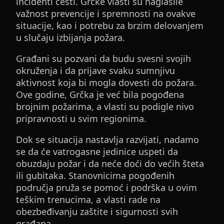
incidenti česti. Grčke vlasti su naglasile
važnost prevencije i spremnosti na ovakve
situacije, kao i potrebu za brzim delovanjem
u slučaju izbijanja požara.
Građani su pozvani da budu svesni svojih
okruženja i da prijave svaku sumnjivu
aktivnost koja bi mogla dovesti do požara.
Ove godine, Grčka je već bila pogođena
brojnim požarima, a vlasti su podigle nivo
pripravnosti u svim regionima.
Dok se situacija nastavlja razvijati, nadamo
se da će vatrogasne jedinice uspeti da
obuzdaju požar i da neće doći do većih šteta
ili gubitaka. Stanovnicima pogođenih
područja pruža se pomoć i podrška u ovim
teškim trenucima, a vlasti rade na
obezbeđivanju zaštite i sigurnosti svih
građana.