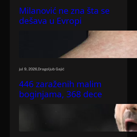
Milanović ne zna šta se
dešava u Evropi
.
jul 9, 2026
Dragoljub Gajić
446 zaraženih malim
boginjama, 368 dece