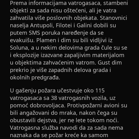
Prema informacijama vatrogasaca, stambeni
objekti za sada nisu oštećeni, ali je vatra
zahvatila više poslovnih objekata. Stanovnici
naselja Antupoli, Filotei i Galini dobili su
putem SMS poruka naređenje da se
evakuišu. Plamen i dim su bili vidljivi iz
Soluna, a u nekim delovima grada čule su se
i eksplozije izazvane zapaljivim materijalom
u objektima zahvaćenim vatrom. Gust dim
prekrio je više zapadnih delova grada i
okolnih predgrađa.
U gašenju požara učestvuje oko 115
vatrogasaca sa 38 vatrogasnih vozila, uz
pomoć dobrovoljaca. Protivpožarni avioni su
bili angažovani do mraka, nakon čega su
obustavili dejstva, jer ne lete tokom noći.
Vatrogasna služba navodi da za sada nema
naznaka da se požar kreće ka samom