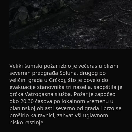
Veliki šumski požar izbio je večeras u blizini
severnih predgrađa Soluna, drugog po
veličini grada u Grčkoj, što je dovelo do
evakuacije stanovnika tri naselja, saopštila je
grčka Vatrogasna služba. Požar je započeo
oko 20.30 časova po lokalnom vremenu u
planinskoj oblasti severno od grada i brzo se
proširio ka ravnici, zahvativši uglavnom
nisko rastinje.