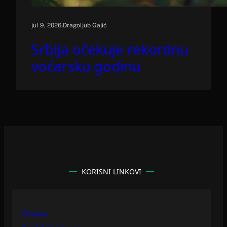
.
jul 9, 2026
Dragoljub Gajić
Srbija očekuje rekordnu
voćarsku godinu
KORISNI LINKOVI
O nama