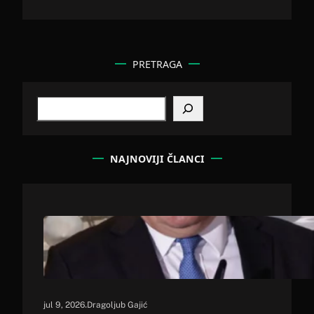
PRETRAGA
S
e
a
r
c
NAJNOVIJI ČLANCI
h
.
jul 9, 2026
Dragoljub Gajić