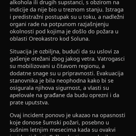
alkohola ili drugih supstanci, s obzirom na
indicije da nije bio u treznom stanju. Istraga
i predistražni postupak su u toku, a nadležni
organi rade na potpunom razjašnjenju
okolnosti pod kojima je došlo do požara u
oblasti Oreokastro kod Soluna.
Situacija je ozbiljna, budući da su uslovi za
gašenje otežani zbog jakog vetra. Vatrogasci
su mobilizovani u čitavom regionu, a
dodatne snage su u pripravnosti. Evakuacija
stanovnika je bila neophodna kako bi se
osigurala njihova sigurnost, a vlasti su
apelovale na građane da budu oprezni i da
prate uputstva.
Ovaj incident ponovo je ukazao na opasnosti
koje donose šumski požari, posebno u
sušnim letnjim mesecima kada su ovakvi