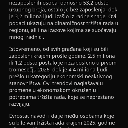
nezaposlenih osoba, odnosno 53,2 odsto
ukupnog broja, ostalo je bez zaposlenja, dok
je 3,2 miliona ljudi izašlo iz radne snage. Ovi
podaci ukazuju na dinamičnost tržišta rada u
regionu, ali i na izazove kojima se suočavaju
mnogi radnici.
Istovremeno, od svih građana koji su bili
zaposleni krajem prošle godine, 2,5 miliona
ili 1,2 odsto postalo je nezaposleno u prvom
tromesečju 2026, dok je 4,4 miliona ljudi
prešlo u kategoriju ekonomski neaktivnog
stanovništva. Ovi trendovi naglašavaju
promene u ekonomskom okruženju i
potrebama tržišta rada, koje se neprestano
razvijaju.
Evrostat navodi i da je među osobama koje
su bile van tržišta rada krajem 2025. godine