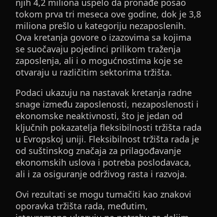
njih 4,2 miliona uspelo da pronađe posao
tokom prva tri meseca ove godine, dok je 3,8
miliona prešlo u kategoriju nezaposlenih.
Ova kretanja govore o izazovima sa kojima
se suočavaju pojedinci prilikom traženja
zaposlenja, ali i o mogućnostima koje se
otvaraju u različitim sektorima tržišta.
Podaci ukazuju na nastavak kretanja radne
snage između zaposlenosti, nezaposlenosti i
ekonomske neaktivnosti, što je jedan od
ključnih pokazatelja fleksibilnosti tržišta rada
u Evropskoj uniji. Fleksibilnost tržišta rada je
od suštinskog značaja za prilagođavanje
ekonomskih uslova i potreba poslodavaca,
ali i za osiguranje održivog rasta i razvoja.
Ovi rezultati se mogu tumačiti kao znakovi
oporavka tržišta rada, međutim,