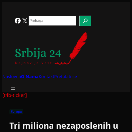
Skoči
na
sadržaj
Search
Facebook
X
Naslovna
O Nama
Kontakt
Pretplati se
[t4b-ticker]
Evropa
Tri miliona nezaposlenih u