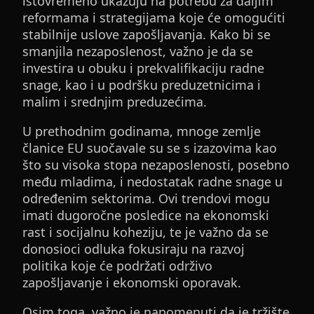
istovremeno ukazuju na potrebu za daljim
reformama i strategijama koje će omogućiti
stabilnije uslove zapošljavanja. Kako bi se
smanjila nezaposlenost, važno je da se
investira u obuku i prekvalifikaciju radne
snage, kao i u podršku preduzetnicima i
malim i srednjim preduzećima.
U prethodnim godinama, mnoge zemlje
članice EU suočavale su se s izazovima kao
što su visoka stopa nezaposlenosti, posebno
među mladima, i nedostatak radne snage u
određenim sektorima. Ovi trendovi mogu
imati dugoročne posledice na ekonomski
rast i socijalnu koheziju, te je važno da se
donosioci odluka fokusiraju na razvoj
politika koje će podržati održivo
zapošljavanje i ekonomski oporavak.
Osim toga, važno je napomenuti da je tržište