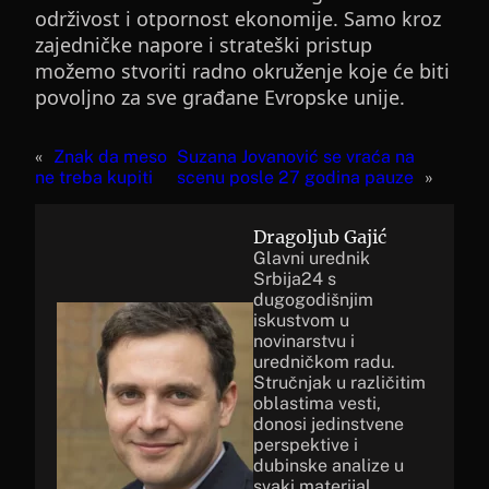
održivost i otpornost ekonomije. Samo kroz
zajedničke napore i strateški pristup
možemo stvoriti radno okruženje koje će biti
povoljno za sve građane Evropske unije.
«
Znak da meso
Suzana Jovanović se vraća na
ne treba kupiti
scenu posle 27 godina pauze
»
Dragoljub Gajić
Glavni urednik
Srbija24 s
dugogodišnjim
iskustvom u
novinarstvu i
uredničkom radu.
Stručnjak u različitim
oblastima vesti,
donosi jedinstvene
perspektive i
dubinske analize u
svaki materijal.