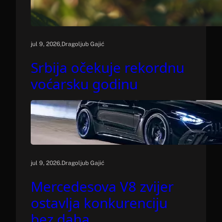
.
jul 9, 2026
Dragoljub Gajić
Srbija očekuje rekordnu
voćarsku godinu
.
jul 9, 2026
Dragoljub Gajić
Mercedesova V8 zvijer
ostavlja konkurenciju
bez daha