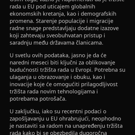
rada u EU pod uticajem globalnih
ekonomskih kretanja, kao i demografskih
promena. Starenje populacije i migracije
radne snage predstavljaju dodatne izazove
koji zahtevaju sveobuhvatan pristup i
saradnju među državama članicama.
U svetlu ovih podataka, jasno je da će
naredni meseci biti ključni za oblikovanje
budućnosti tržišta rada u Evropi. Potrebna su
ulaganja u obrazovanje i obuku, kao i
inovacije koje će omogućiti prilagodljivost
tržišta rada novim tehnologijama i
potrebama potrošača.
U zaključku, iako su recentni podaci o
zapošljavanju u EU ohrabrujući, neophodno
je nastaviti sa radom na unapređenju tržišta
rada kako bi se obezbedila dugoročna