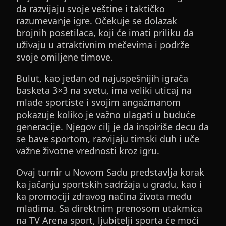
da razvijaju svoje veštine i taktičko
razumevanje igre. Očekuje se dolazak
brojnih posetilaca, koji će imati priliku da
uživaju u atraktivnim mečevima i podrže
svoje omiljene timove.
Bulut, kao jedan od najuspešnijih igrača
basketa 3×3 na svetu, ima veliki uticaj na
mlade sportiste i svojim angažmanom
pokazuje koliko je važno ulagati u buduće
generacije. Njegov cilj je da inspiriše decu da
se bave sportom, razvijaju timski duh i uče
važne životne vrednosti kroz igru.
Ovaj turnir u Novom Sadu predstavlja korak
ka jačanju sportskih sadržaja u gradu, kao i
ka promociji zdravog načina života među
mladima. Sa direktnim prenosom utakmica
na TV Arena sport, ljubitelji sporta će moći