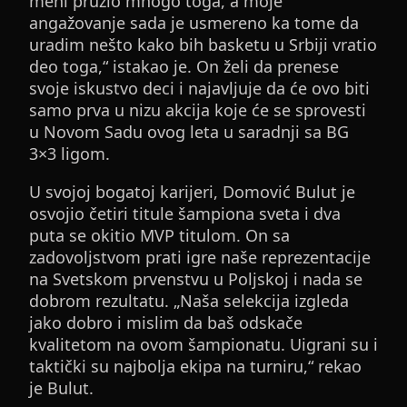
meni pružio mnogo toga, a moje
angažovanje sada je usmereno ka tome da
uradim nešto kako bih basketu u Srbiji vratio
deo toga,“ istakao je. On želi da prenese
svoje iskustvo deci i najavljuje da će ovo biti
samo prva u nizu akcija koje će se sprovesti
u Novom Sadu ovog leta u saradnji sa BG
3×3 ligom.
U svojoj bogatoj karijeri, Domović Bulut je
osvojio četiri titule šampiona sveta i dva
puta se okitio MVP titulom. On sa
zadovoljstvom prati igre naše reprezentacije
na Svetskom prvenstvu u Poljskoj i nada se
dobrom rezultatu. „Naša selekcija izgleda
jako dobro i mislim da baš odskače
kvalitetom na ovom šampionatu. Uigrani su i
taktički su najbolja ekipa na turniru,“ rekao
je Bulut.