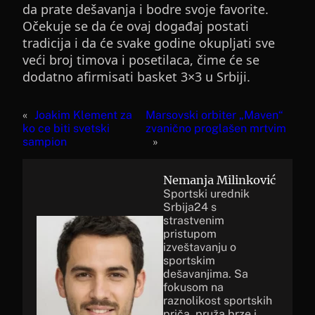
da prate dešavanja i bodre svoje favorite.
Očekuje se da će ovaj događaj postati
tradicija i da će svake godine okupljati sve
veći broj timova i posetilaca, čime će se
dodatno afirmisati basket 3×3 u Srbiji.
«
Joakim Klement za
Marsovski orbiter „Maven“
ko ce biti svetski
zvanično proglašen mrtvim
sampion
»
Nemanja Milinković
Sportski urednik
Srbija24 s
strastvenim
pristupom
izveštavanju o
sportskim
dešavanjima. Sa
fokusom na
raznolikost sportskih
priča, pruža brze i