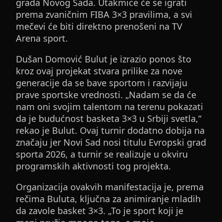
grada Novog Sada. Utakmice će se igrati
prema zvaničnim FIBA 3×3 pravilima, a svi
mečevi će biti direktno prenošeni na TV
Arena sport.
Dušan Domović Bulut je izrazio ponos što
kroz ovaj projekat stvara prilike za nove
generacije da se bave sportom i razvijaju
prave sportske vrednosti. „Nadam se da će
nam oni svojim talentom na terenu pokazati
da je budućnost basketa 3×3 u Srbiji svetla,“
rekao je Bulut. Ovaj turnir dodatno dobija na
značaju jer Novi Sad nosi titulu Evropski grad
sporta 2026, a turnir se realizuje u okviru
programskih aktivnosti tog projekta.
Organizacija ovakvih manifestacija je, prema
rečima Buluta, ključna za animiranje mladih
da zavole basket 3×3. „To je sport koji je