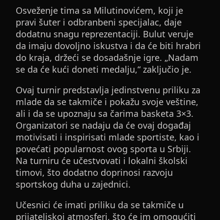
Osveženje tima sa Milutinovićem, koji je
pravi šuter i odbranbeni specijalac, daje
dodatnu snagu reprezentaciji. Bulut veruje
da imaju dovoljno iskustva i da će biti hrabri
do kraja, držeći se dosadašnje igre. „Nadam
se da će kući doneti medalju,“ zaključio je.
Ovaj turnir predstavlja jedinstvenu priliku za
mlade da se takmiče i pokažu svoje veštine,
ali i da se upoznaju sa čarima basketa 3×3.
Organizatori se nadaju da će ovaj događaj
motivisati i inspirisati mlade sportiste, kao i
povećati popularnost ovog sporta u Srbiji.
Na turniru će učestvovati i lokalni školski
timovi, što dodatno doprinosi razvoju
sportskog duha u zajednici.
Učesnici će imati priliku da se takmiče u
prijateljskoj atmosferi, što će im omogućiti