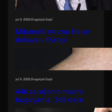
.
jul 9, 2026
Dragoljub Gajić
Milanović ne zna šta se
dešava u Evropi
.
jul 9, 2026
Dragoljub Gajić
446 zaraženih malim
boginjama, 368 dece