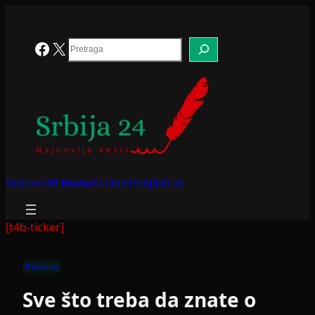
Skoči
na
sadržaj
Search
Facebook
X
Naslovna
O Nama
Kontakt
Pretplati se
[t4b-ticker]
Košarka
Sve što treba da znate o