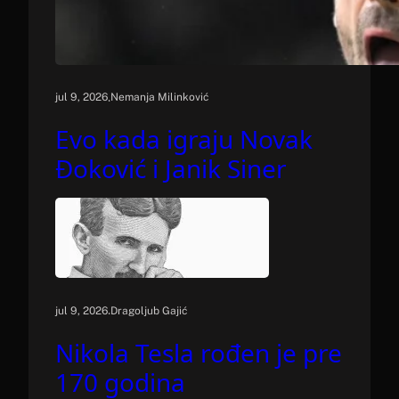
.
jul 9, 2026
Nemanja Milinković
Evo kada igraju Novak
Đoković i Janik Siner
.
jul 9, 2026
Dragoljub Gajić
Nikola Tesla rođen je pre
170 godina