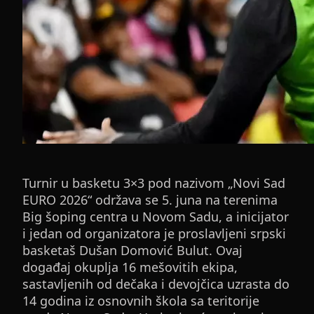
Turnir u basketu 3×3 pod nazivom „Novi Sad
EURO 2026“ održava se 5. juna na terenima
Big šoping centra u Novom Sadu, a inicijator
i jedan od organizatora je proslavljeni srpski
basketaš Dušan Domović Bulut. Ovaj
događaj okuplja 16 mešovitih ekipa,
sastavljenih od dečaka i devojčica uzrasta do
14 godina iz osnovnih škola sa teritorije