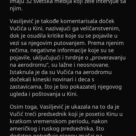
imaju 32 svetska medija koji žele intervjue sa
njim.
Vasiljević je takođe komentarisala doček
Vučića u Kini, nazivajući ga veličanstvenim,
dok je osudila kritike koje su se pojavile u
vezi sa njegovim putovanjem. Prema njenim
rečima, negativne informacije koje su se
pojavile, uključujući i tvrdnje o „proveravanju
na aerodromu“, su lažne i neosnovane.
Istaknula je da su Vučića na aerodromu
dočekali kineski novinari i deca s
zastavicama, što je bio pokazatelj njegovog
ugleda i poštovanja u Kini.
Osim toga, Vasiljević je ukazala na to da je
Vučić treći predsednik koji je posetio Kinu u
kratkom vremenskom periodu, nakon
američkog i ruskog predsednika, što
dodatno potvrđuje njegov značaj na