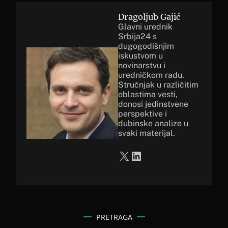
Dragoljub Gajić
Glavni urednik
Srbija24 s
dugogodišnjim
iskustvom u
novinarstvu i
uredničkom radu.
Stručnjak u različitim
oblastima vesti,
donosi jedinstvene
perspektive i
dubinske analize u
svaki materijal.
X
LinkedIn
PRETRAGA