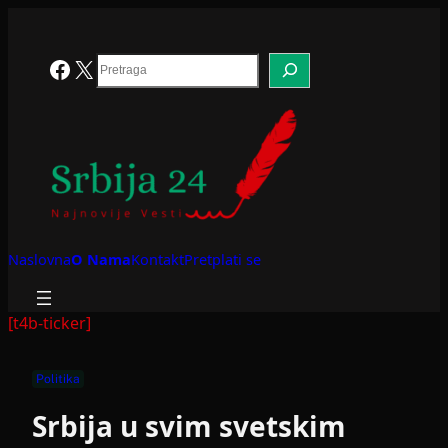
Skoči
na
sadržaj
Search
Facebook
X
Naslovna
O Nama
Kontakt
Pretplati se
[t4b-ticker]
Politika
Srbija u svim svetskim