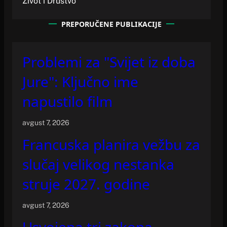
Život i Društvo
PREPORUČENE PUBLIKACIJE
Problemi za "Svijet iz doba
Jure": Ključno ime
napustilo film
avgust 7, 2026
Francuska planira vežbu za
slučaj velikog nestanka
struje 2027. godine
avgust 7, 2026
Usvojena tri zakona