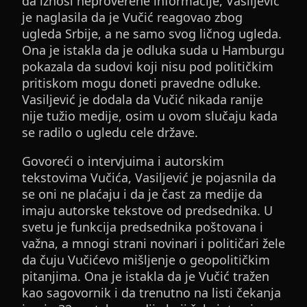
da iznosi neproverene informacije, Vasiljević
je naglasila da je Vučić reagovao zbog
ugleda Srbije, a ne samo svog ličnog ugleda.
Ona je istakla da je odluka suda u Hamburgu
pokazala da sudovi koji nisu pod političkim
pritiskom mogu doneti pravedne odluke.
Vasiljević je dodala da Vučić nikada ranije
nije tužio medije, osim u ovom slučaju kada
se radilo o ugledu cele države.
Govoreći o intervjuima i autorskim
tekstovima Vučića, Vasiljević je pojasnila da
se oni ne plaćaju i da je čast za medije da
imaju autorske tekstove od predsednika. U
svetu je funkcija predsednika poštovana i
važna, a mnogi strani novinari i političari žele
da čuju Vučićevo mišljenje o geopolitičkim
pitanjima. Ona je istakla da je Vučić tražen
kao sagovornik i da trenutno na listi čekanja