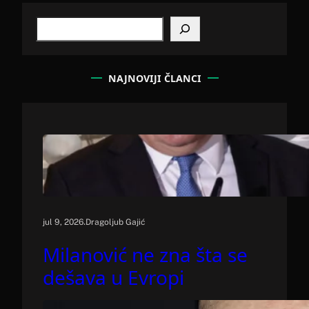
S
e
a
r
c
NAJNOVIJI ČLANCI
h
.
jul 9, 2026
Dragoljub Gajić
Milanović ne zna šta se
dešava u Evropi