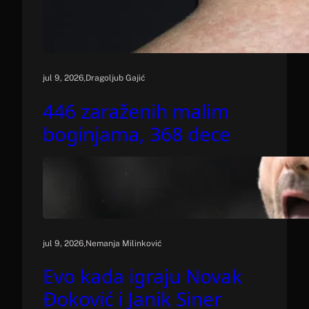
.
jul 9, 2026
Dragoljub Gajić
446 zaraženih malim
boginjama, 368 dece
.
jul 9, 2026
Nemanja Milinković
Evo kada igraju Novak
Đoković i Janik Siner