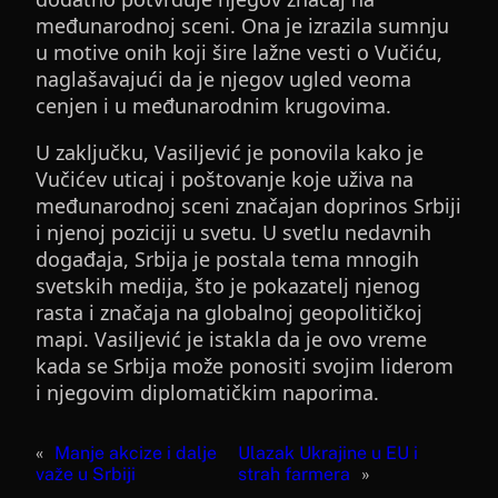
međunarodnoj sceni. Ona je izrazila sumnju
u motive onih koji šire lažne vesti o Vučiću,
naglašavajući da je njegov ugled veoma
cenjen i u međunarodnim krugovima.
U zaključku, Vasiljević je ponovila kako je
Vučićev uticaj i poštovanje koje uživa na
međunarodnoj sceni značajan doprinos Srbiji
i njenoj poziciji u svetu. U svetlu nedavnih
događaja, Srbija je postala tema mnogih
svetskih medija, što je pokazatelj njenog
rasta i značaja na globalnoj geopolitičkoj
mapi. Vasiljević je istakla da je ovo vreme
kada se Srbija može ponositi svojim liderom
i njegovim diplomatičkim naporima.
«
Manje akcize i dalje
Ulazak Ukrajine u EU i
važe u Srbiji
strah farmera
»