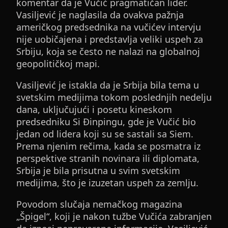
komentar da je Vučić pragmatičan lider.
Vasiljević je naglasila da ovakva pažnja
američkog predsednika na vučićev intervju
nije uobičajena i predstavlja veliki uspeh za
Srbiju, koja se često ne nalazi na globalnoj
geopolitičkoj mapi.
Vasiljević je istakla da je Srbija bila tema u
svetskim medijima tokom poslednjih nedelju
dana, uključujući i posetu kineskom
predsedniku Si Đinpingu, gde je Vučić bio
jedan od lidera koji su se sastali sa Siem.
Prema njenim rečima, kada se posmatra iz
perspektive stranih novinara ili diplomata,
Srbija je bila prisutna u svim svetskim
medijima, što je izuzetan uspeh za zemlju.
Povodom slučaja nemačkog magazina
„Špigel“, koji je nakon tužbe Vučića zabranjen