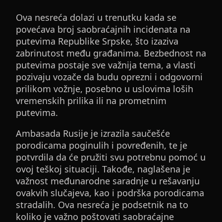
Ova nesreća dolazi u trenutku kada se
povećava broj saobraćajnih incidenata na
putevima Republike Srpske, što izaziva
zabrinutost među građanima. Bezbednost na
putevima postaje sve važnija tema, a vlasti
pozivaju vozače da budu oprezni i odgovorni
prilikom vožnje, posebno u uslovima loših
vremenskih prilika ili na prometnim
putevima.
Ambasada Rusije je izrazila saučešće
porodicama poginulih i povređenih, te je
potvrdila da će pružiti svu potrebnu pomoć u
ovoj teškoj situaciji. Takođe, naglašena je
važnost međunarodne saradnje u rešavanju
ovakvih slučajeva, kao i podrška porodicama
stradalih. Ova nesreća je podsetnik na to
koliko je važno poštovati saobraćajne