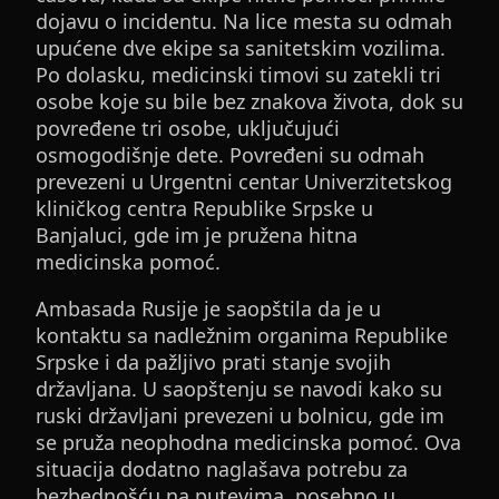
dojavu o incidentu. Na lice mesta su odmah
upućene dve ekipe sa sanitetskim vozilima.
Po dolasku, medicinski timovi su zatekli tri
osobe koje su bile bez znakova života, dok su
povređene tri osobe, uključujući
osmogodišnje dete. Povređeni su odmah
prevezeni u Urgentni centar Univerzitetskog
kliničkog centra Republike Srpske u
Banjaluci, gde im je pružena hitna
medicinska pomoć.
Ambasada Rusije je saopštila da je u
kontaktu sa nadležnim organima Republike
Srpske i da pažljivo prati stanje svojih
državljana. U saopštenju se navodi kako su
ruski državljani prevezeni u bolnicu, gde im
se pruža neophodna medicinska pomoć. Ova
situacija dodatno naglašava potrebu za
bezbednošću na putevima, posebno u