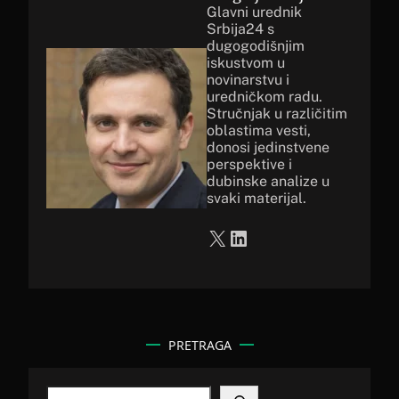
Glavni urednik
Srbija24 s
dugogodišnjim
iskustvom u
novinarstvu i
uredničkom radu.
Stručnjak u različitim
oblastima vesti,
donosi jedinstvene
perspektive i
dubinske analize u
svaki materijal.
X
LinkedIn
PRETRAGA
S