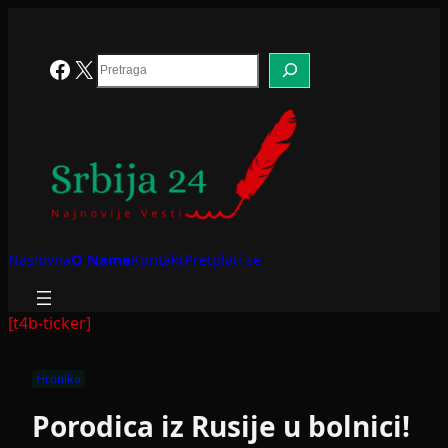
Skoči
na
sadržaj
Search
Facebook
X
Naslovna
O Nama
Kontakt
Pretplati se
[t4b-ticker]
Hronika
Porodica iz Rusije u bolnici!