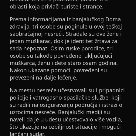
oblasti koja privlači turiste i strance.
Prema informacijama iz banjalučkog Doma
zdravlja, tri osobe su poginule u ovoj teškoj
saobraćajnoj nesreći. Stradale su dve žene i
jedan muškarac, dok je identitet žrtava za
sada nepoznat. Osim ruske porodice, tri
osobe su takođe povređene, uključujući
muškarca, ženu i dete staro osam godina.
Nakon ukazane pomoći, povređeni su
prevezeni na dalje lečenje.
Na mestu nesreće učestvovali su i pripadnici
policije i vatrogasno-spasilačke službe, koji
su radili na osiguravanju područja i istrazi o
uzrocima nesreće. Banjalučki mediji su
naveli da je u udesu učestvovalo više vozila,
što ukazuje na ozbiljnost situacije i mogući
lančani sudar.