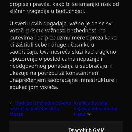
propise i pravila, kako bi se smanjio rizik od
sličnih tragedija u budućnosti.
U svetlu ovih događaja, važno je da se svi
vozači prisete važnosti bezbednosti na
putevima i da preduzmu mere opreza kako
bi zaštitili sebe i druge učesnike u
saobraćaju. Ova nesreća služi kao tragično
upozorenje o posledicama nepažnje i
neodgovornog ponašanja u saobraćaju, i
ukazuje na potrebu za konstantnim
unapređenjem saobraćajne infrastrukture i
edukacijom vozača.
«
Medved iznenadio čoveka
Kraljica Letisija
na trešnji kod Sanskog
najavila letnji modni
Mosta
trend
»
Dragoljub Gajić