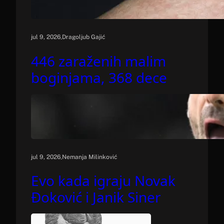
.
jul 9, 2026
Dragoljub Gajić
446 zaraženih malim
boginjama, 368 dece
.
jul 9, 2026
Nemanja Milinković
Evo kada igraju Novak
Đoković i Janik Siner