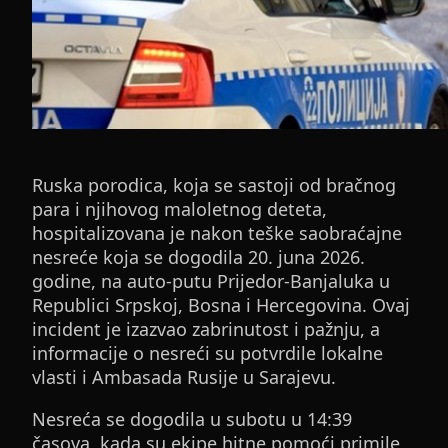
Ruska porodica, koja se sastoji od bračnog
para i njihovog maloletnog deteta,
hospitalizovana je nakon teške saobraćajne
nesreće koja se dogodila 20. juna 2026.
godine, na auto-putu Prijedor-Banjaluka u
Republici Srpskoj, Bosna i Hercegovina. Ovaj
incident je izazvao zabrinutost i pažnju, a
informacije o nesreći su potvrdile lokalne
vlasti i Ambasada Rusije u Sarajevu.
Nesreća se dogodila u subotu u 14:39
časova, kada su ekipe hitne pomoći primile