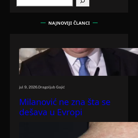
e
a
r
c
NAJNOVIJI ČLANCI
h
.
jul 9, 2026
Dragoljub Gajić
Milanović ne zna šta se
dešava u Evropi