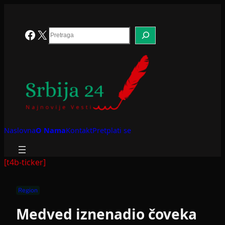
Skoči
na
sadržaj
Search
Facebook
X
Naslovna
O Nama
Kontakt
Pretplati se
[t4b-ticker]
Region
Medved iznenadio čoveka