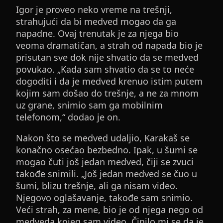
Igor je proveo neko vreme na trešnji,
strahujući da bi medved mogao da ga
napadne. Ovaj trenutak je za njega bio
veoma dramatičan, a strah od napada bio je
prisutan sve dok nije shvatio da se medved
povukao. „Kada sam shvatio da se to neće
dogoditi i da je medved krenuo istim putem
kojim sam došao do trešnje, a ne za mnom
uz grane, snimio sam ga mobilnim
telefonom,“ dodao je on.
Nakon što se medved udaljio, Karakaš se
konačno osećao bezbedno. Ipak, u šumi se
mogao čuti još jedan medved, čiji se zvuci
takođe snimili. „Još jedan medved se čuo u
šumi, blizu trešnje, ali ga nisam video.
Njegovo oglašavanje, takođe sam snimio.
Veći strah, za mene, bio je od njega nego od
medveda kojeg sam video. Činilo mi se da je