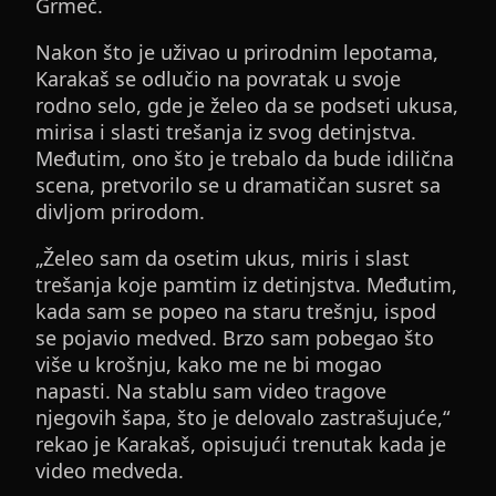
Grmeč.
Nakon što je uživao u prirodnim lepotama,
Karakaš se odlučio na povratak u svoje
rodno selo, gde je želeo da se podseti ukusa,
mirisa i slasti trešanja iz svog detinjstva.
Međutim, ono što je trebalo da bude idilična
scena, pretvorilo se u dramatičan susret sa
divljom prirodom.
„Želeo sam da osetim ukus, miris i slast
trešanja koje pamtim iz detinjstva. Međutim,
kada sam se popeo na staru trešnju, ispod
se pojavio medved. Brzo sam pobegao što
više u krošnju, kako me ne bi mogao
napasti. Na stablu sam video tragove
njegovih šapa, što je delovalo zastrašujuće,“
rekao je Karakaš, opisujući trenutak kada je
video medveda.