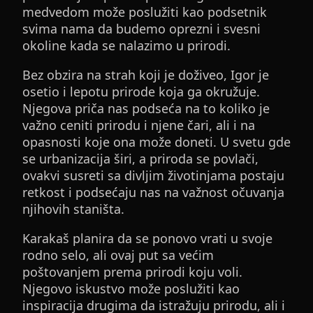
medvedom može poslužiti kao podsetnik
svima nama da budemo oprezni i svesni
okoline kada se nalazimo u prirodi.
Bez obzira na strah koji je doživeo, Igor je
osetio i lepotu prirode koja ga okružuje.
Njegova priča nas podseća na to koliko je
važno ceniti prirodu i njene čari, ali i na
opasnosti koje ona može doneti. U svetu gde
se urbanizacija širi, a priroda se povlači,
ovakvi susreti sa divljim životinjama postaju
retkost i podsećaju nas na važnost očuvanja
njihovih staništa.
Karakaš planira da se ponovo vrati u svoje
rodno selo, ali ovaj put sa većim
poštovanjem prema prirodi koju voli.
Njegovo iskustvo može poslužiti kao
inspiracija drugima da istražuju prirodu, ali i