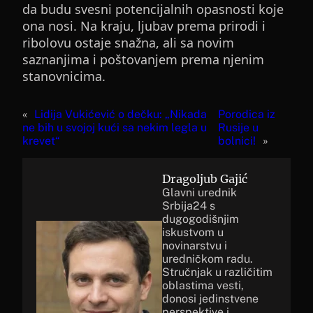
da budu svesni potencijalnih opasnosti koje
ona nosi. Na kraju, ljubav prema prirodi i
ribolovu ostaje snažna, ali sa novim
saznanjima i poštovanjem prema njenim
stanovnicima.
«
Lidija Vukićević o dečku: „Nikada
Porodica iz
ne bih u svojoj kući sa nekim legla u
Rusije u
krevet“
bolnici!
»
Dragoljub Gajić
Glavni urednik
Srbija24 s
dugogodišnjim
iskustvom u
novinarstvu i
uredničkom radu.
Stručnjak u različitim
oblastima vesti,
donosi jedinstvene
perspektive i