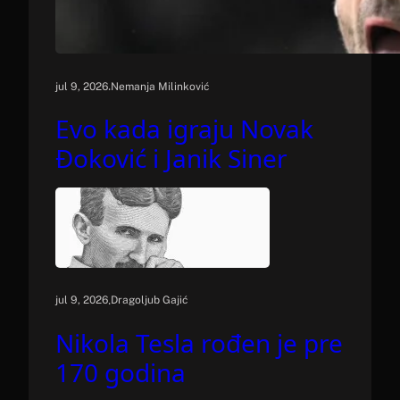
.
jul 9, 2026
Nemanja Milinković
Evo kada igraju Novak
Đoković i Janik Siner
.
jul 9, 2026
Dragoljub Gajić
Nikola Tesla rođen je pre
170 godina