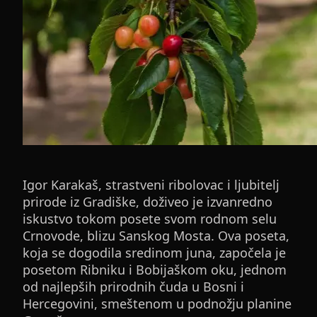
Igor Karakaš, strastveni ribolovac i ljubitelj
prirode iz Gradiške, doživeo je izvanredno
iskustvo tokom posete svom rodnom selu
Crnovode, blizu Sanskog Mosta. Ova poseta,
koja se dogodila sredinom juna, započela je
posetom Ribniku i Bobijaškom oku, jednom
od najlepših prirodnih čuda u Bosni i
Hercegovini, smeštenom u podnožju planine