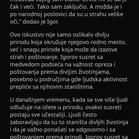
čak i veći. Tako sam zaključio. A možda je i
po narodnoj poslovici da su u strahu velike
oči,“ dodao je Igor.
Ovo iskustvo nije samo oslikalo divlju
prirodu koja okružuje njegovo rodno mesto,
već i snagu prirode koja može da izazove
strah i poštovanje. Igorov susret sa
medvedom podseća na važnost opreza i
poštovanja prema divljim životinjama,
posebno u područjima gde ljudska aktivnost
prepliće sa njihovim staništima.
U današnjem vremenu, kada se sve više ljudi
odlučuje na izlete u prirodu, ovakvi susreti
postaju sve učestaliji. Ljudi često
zaboravljaju da su to staništa divljih životinja
i da je važno ponašati se odgovorno i sa
poštovanjem prema prirodi. Igorov susret sa