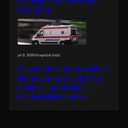
ostavlja konkurenciju
bez daha
.
jul 9, 2026
Dragoljub Gajić
Suspendovani zaposleni
Hitne pomoći u Bačkoj
Palanci, unutrašnji i
inspekcijski nadzor