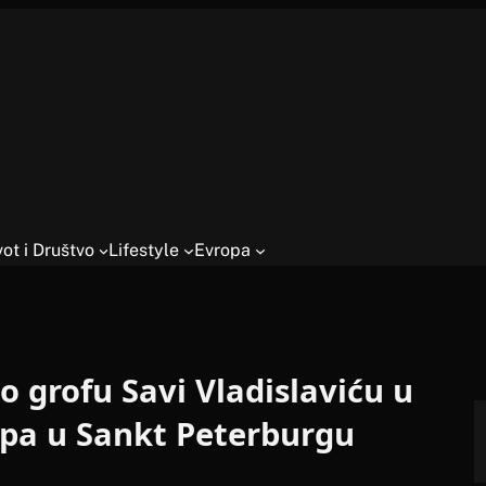
vot i Društvo
Lifestyle
Evropa
o grofu Savi Vladislaviću u
opa u Sankt Peterburgu