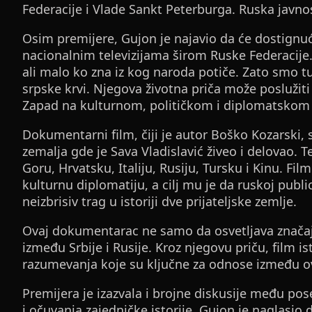
Federacije i Vlade Sankt Peterburga. Ruska javnost
Osim premijere, Gujon je najavio da će dostignuć
nacionalnim televizijama širom Ruske Federacije. 
ali malo ko zna iz kog naroda potiče. Zato smo t
srpske krvi. Njegova životna priča može poslužiti
Zapad na kulturnom, političkom i diplomatskom 
Dokumentarni film, čiji je autor Boško Kozarski
zemalja gde je Sava Vladislavić živeo i delovao. 
Goru, Hrvatsku, Italiju, Rusiju, Tursku i Kinu. Fil
kulturnu diplomatiju, a cilj mu je da ruskoj public
neizbrisiv trag u istoriji dve prijateljske zemlje.
Ovaj dokumentarac ne samo da osvetljava značaj V
između Srbije i Rusije. Kroz njegovu priču, film 
razumevanja koje su ključne za odnose između o
Premijera je izazvala i brojne diskusije među pose
i očuvanja zajedničke istorije. Gujon je naglasio 