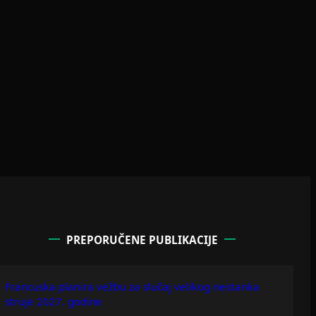
PREPORUČENE PUBLIKACIJE
Francuska planira vežbu za slučaj velikog nestanka
struje 2027. godine