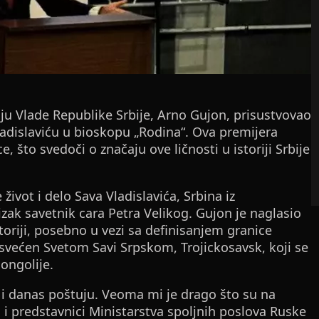
iju Vlade Republike Srbije, Arno Gujon, prisustvovao
adislaviću u bioskopu „Rodina“. Ova premijera
e, što svedoči o značaju ove ličnosti u istoriji Srbije
e život i delo Sava Vladislavića, Srbina iz
zak savetnik cara Petra Velikog. Gujon je naglasio
toriji, posebno u vezi sa definisanjem granice
svećen Svetom Savi Srpskom, Trojickosavsk, koji se
Mongolije.
e i danas poštuju. Veoma mi je drago što su na
o i predstavnici Ministarstva spoljnih poslova Ruske