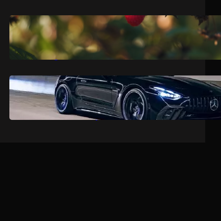
.
jul 9, 2026
Dragoljub Gajić
Srbija očekuje rekordnu voćarsku
godinu
.
jul 9, 2026
Dragoljub Gajić
Mercedesova V8 zvijer ostavlja
konkurenciju bez daha