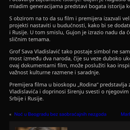
mladim generacijama predstavi bogata istorija k
S obzirom na to da su film i premijera izazvali vel
projekti nastaviti u budućnosti, kako bi se dodatn
i Rusije. U tom smislu, Gujon je izrazio nadu da će
sličnim temama.
Grof Sava Vladislavić tako postaje simbol ne samo
most između dva naroda, čije su veze duboko ukor
ovaj dokumentarni film, može poslužiti kao inspir
važnost kulturne razmene i saradnje.
Premijera filma u bioskopu „Rodina“ predstavlja 
Vladislavića i doprinosi širenju svesti o njegov
Srbije i Rusije.
«
Noć u Beogradu bez saobraćajnih nezgoda
Mark