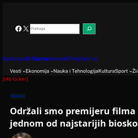
Skoči
na
sadržaj
Search
Facebook
X
Naslovna
O Nama
Kontakt
Pretplati se
Vesti
Ekonomija
Nauka i Tehnologija
Kultura
Sport
Ži
[t4b-ticker]
Kultura
Održali smo premijeru filma 
jednom od najstarijih biosk