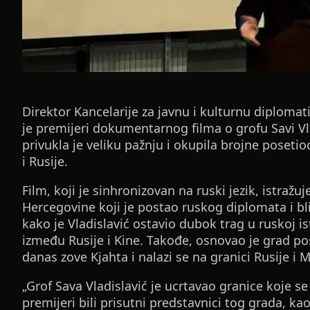
Direktor Kancelarije za javnu i kulturnu diplomat
je premijeri dokumentarnog filma o grofu Savi Vl
privukla je veliku pažnju i okupila brojne posetioc
i Rusije.
Film, koji je sinhronizovan na ruski jezik, istražuj
Hercegovine koji je postao ruskog diplomata i bli
kako je Vladislavić ostavio dubok trag u ruskoj is
između Rusije i Kine. Takođe, osnovao je grad po
danas zove Kjahta i nalazi se na granici Rusije i 
„Grof Sava Vladislavić je ucrtavao granice koje s
premijeri bili prisutni predstavnici tog grada, ka