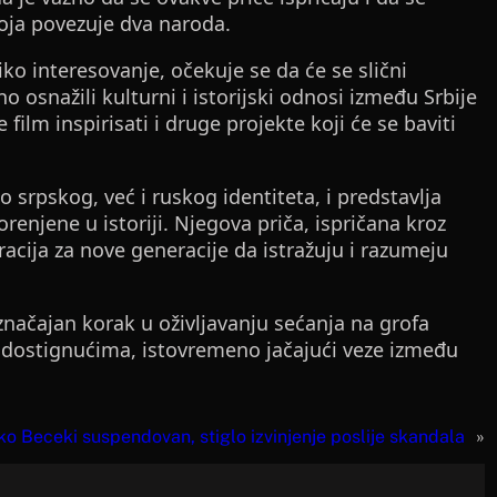
oja povezuje dva naroda.
iko interesovanje, očekuje se da će se slični
o osnažili kulturni i istorijski odnosi između Srbije
 film inspirisati i druge projekte koji će se baviti
 srpskog, već i ruskog identiteta, i predstavlja
enjene u istoriji. Njegova priča, ispričana kroz
acija za nove generacije da istražuju i razumeju
značajan korak u oživljavanju sećanja na grofa
im dostignućima, istovremeno jačajući veze između
o Beceki suspendovan, stiglo izvinjenje poslije skandala
»