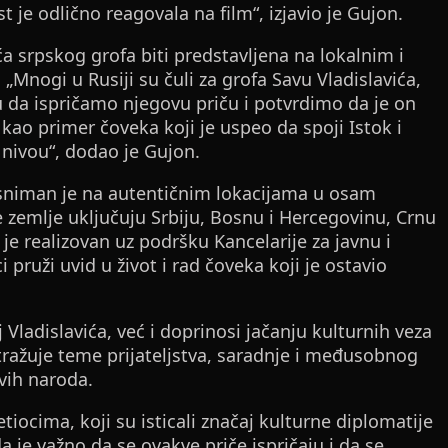
 je odlično reagovala na film“, izjavio je Gujon.
a srpskog grofa biti predstavljena na lokalnim i
„Mnogi u Rusiji su čuli za grofa Savu Vladislavića,
u da ispričamo njegovu priču i potvrdimo da je on
 kao primer čoveka koji je uspeo da spoji Istok i
nivou“, dodao je Gujon.
, sniman je na autentičnim lokacijama u osam
Te zemlje uključuju Srbiju, Bosnu i Hercegovinu, Crnu
m je realizovan uz podršku Kancelarije za javnu i
i pruži uvid u život i rad čoveka koji je ostavio
ladislavića, već i doprinosi jačanju kulturnih veza
istražuje teme prijateljstva, saradnje i međusobnog
vih naroda.
tiocima, koji su isticali značaj kulturne diplomatije
da je važno da se ovakve priče ispričaju i da se