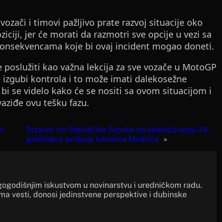
zači i timovi pažljivo prate razvoj situacije oko
iciji, jer će morati da razmotri sve opcije u vezi sa
konsekvencama koje bi ovaj incident mogao doneti.
poslužiti kao važna lekcija za sve vozače u MotoGP
izgubi kontrola i to može imati dalekosežne
 bi se videlo kako će se nositi sa ovom situacijom i
vaziđe ovu tešku fazu.
 u
Državni vrh Republike Srpske na obeležavanju 34.
godišnjice proboja koridora Modriča
»
gogodišnjim iskustvom u novinarstvu i uredničkom radu.
ima vesti, donosi jedinstvene perspektive i dubinske