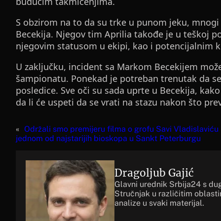
budućim takmičenjima.
S obzirom na to da su trke u punom jeku, mnogi vo
Becekija. Njegov tim Aprilia takođe je u teškoj poz
njegovim statusom u ekipi, kao i potencijalnim 
U zaključku, incident sa Markom Becekijem može 
šampionatu. Ponekad je potreban trenutak da se 
posledice. Sve oči su sada uprte u Becekija, kako
da li će uspeti da se vrati na stazu nakon što pre
«
Održali smo premijeru filma o grofu Savi Vladislaviću
jednom od najstarijih bioskopa u Sankt Peterburgu
Dragoljub Gajić
Glavni urednik Srbija24 s du
Stručnjak u različitim oblast
analize u svaki materijal.