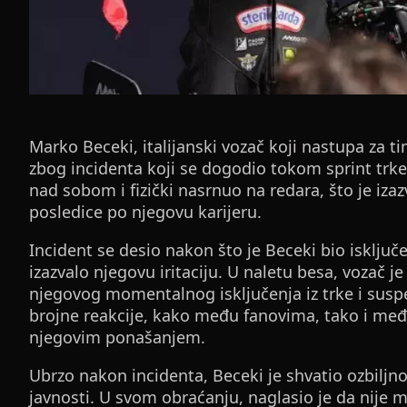
Marko Beceki, italijanski vozač koji nastupa za t
zbog incidenta koji se dogodio tokom sprint trk
nad sobom i fizički nasrnuo na redara, što je iza
posledice po njegovu karijeru.
Incident se desio nakon što je Beceki bio isključ
izazvalo njegovu iritaciju. U naletu besa, vozač 
njegovog momentalnog isključenja iz trke i suspe
brojne reakcije, kako među fanovima, tako i međ
njegovim ponašanjem.
Ubrzo nakon incidenta, Beceki je shvatio ozbiljno
javnosti. U svom obraćanju, naglasio je da nije 