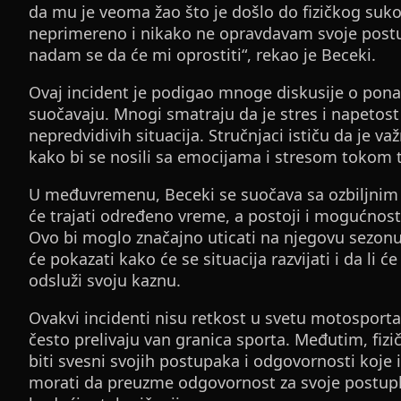
da mu je veoma žao što je došlo do fizičkog suk
neprimereno i nikako ne opravdavam svoje postup
nadam se da će mi oprostiti“, rekao je Beceki.
Ovaj incident je podigao mnoge diskusije o ponaš
suočavaju. Mnogi smatraju da je stres i napetost
nepredvidivih situacija. Stručnjaci ističu da je 
kako bi se nosili sa emocijama i stresom tokom t
U međuvremenu, Beceki se suočava sa ozbiljnim 
će trajati određeno vreme, a postoji i mogućnost
Ovo bi moglo značajno uticati na njegovu sezo
će pokazati kako će se situacija razvijati i da li 
odsluži svoju kaznu.
Ovakvi incidenti nisu retkost u svetu motosporta,
često prelivaju van granica sporta. Međutim, fizi
biti svesni svojih postupaka i odgovornosti koj
morati da preuzme odgovornost za svoje postupke 