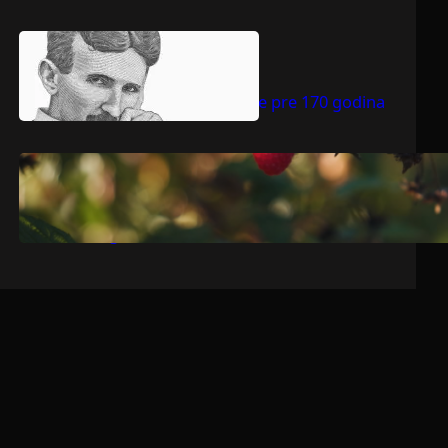
.
jul 9, 2026
Dragoljub Gajić
Nikola Tesla rođen je pre 170 godina
.
jul 9, 2026
Dragoljub Gajić
Srbija očekuje rekordnu voćarsku
godinu