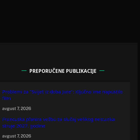
PREPORUČENE PUBLIKACIJE
Problemi za "Svijet iz doba Jure": Ključno ime napustilo
film
avgust 7, 2026
Francuska planira vežbu za slučaj velikog nestanka
struje 2027. godine
avgust 7, 2026