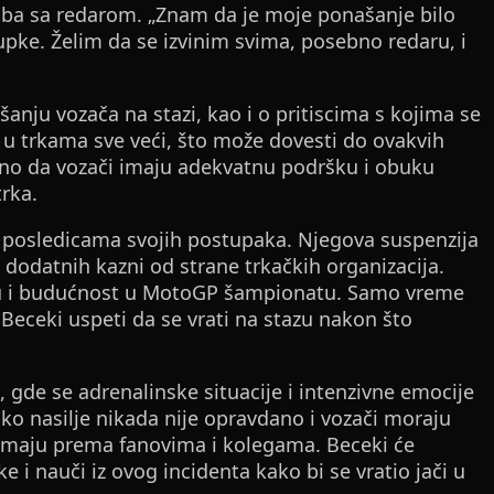
oba sa redarom. „Znam da je moje ponašanje bilo
ke. Želim da se izvinim svima, posebno redaru, i
anju vozača na stazi, kao i o pritiscima s kojima se
 u trkama sve veći, što može dovesti do ovakvih
važno da vozači imaju adekvatnu podršku i obuku
rka.
posledicama svojih postupaka. Njegova suspenzija
 dodatnih kazni od strane trkačkih organizacija.
nu i budućnost u MotoGP šampionatu. Samo vreme
će Beceki uspeti da se vrati na stazu nakon što
 gde se adrenalinske situacije i intenzivne emocije
čko nasilje nikada nije opravdano i vozači moraju
e imaju prema fanovima i kolegama. Beceki će
i nauči iz ovog incidenta kako bi se vratio jači u