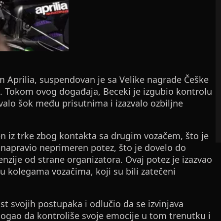
im Aprilia, suspendovan je sa Velike nagrade Češke
e. Tokom ovog događaja, Beceki je izgubio kontrolu
zvalo šok među prisutnima i izazvalo ozbiljne
en iz trke zbog kontakta sa drugim vozačem, što je
je napravio neprimeren potez, što je dovelo do
nzije od strane organizatora. Ovaj potez je izazvao
u kolegama vozačima, koji su bili zatečeni
st svojih postupaka i odlučio da se izvinjava
mogao da kontroliše svoje emocije u tom trenutku i