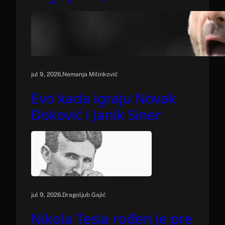
.
jul 9, 2026
Nemanja Milinković
Evo kada igraju Novak
Đoković i Janik Siner
.
jul 9, 2026
Dragoljub Gajić
Nikola Tesla rođen je pre