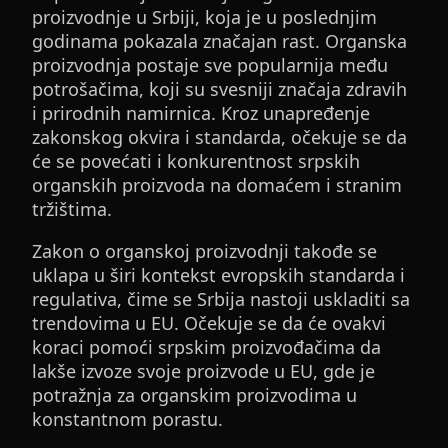
proizvodnje u Srbiji, koja je u poslednjim
godinama pokazala značajan rast. Organska
proizvodnja postaje sve popularnija među
potrošačima, koji su svesniji značaja zdravih
i prirodnih namirnica. Kroz unapređenje
zakonskog okvira i standarda, očekuje se da
će se povećati i konkurentnost srpskih
organskih proizvoda na domaćem i stranim
tržištima.
Zakon o organskoj proizvodnji takođe se
uklapa u širi kontekst evropskih standarda i
regulativa, čime se Srbija nastoji uskladiti sa
trendovima u EU. Očekuje se da će ovakvi
koraci pomoći srpskim proizvođačima da
lakše izvoze svoje proizvode u EU, gde je
potražnja za organskim proizvodima u
konstantnom porastu.