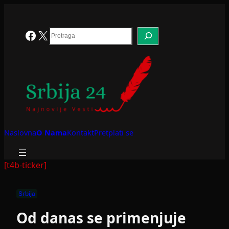
Skoči
na
sadržaj
Search
Facebook
X
Naslovna
O Nama
Kontakt
Pretplati se
[t4b-ticker]
Srbija
Od danas se primenjuje