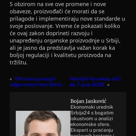
S obzirom na sve ove promene i nove
obaveze, proizvođači će morati da se
prilagode i implementiraju nove standarde u
svoje poslovanje. Vreme će pokazati koliko
će ovaj zakon doprineti razvoju i
unapređenju organske proizvodnje u Srbiji,
ali je jasno da predstavlja važan korak ka
boljoj regulaciji i kvalitetu proizvoda na
tržištu.
«
BiH mora preuzeti
Nedeljni horoskop od 1.
odgovornost bez Šmita
do 7. juna 2026
»
Bojan Janković
Ekonomski urednik
Srbija24 s bogatim
iskustvom u analizi
ekonomske sfere.
Ekspert u praćenju
poslovnih kretanja i