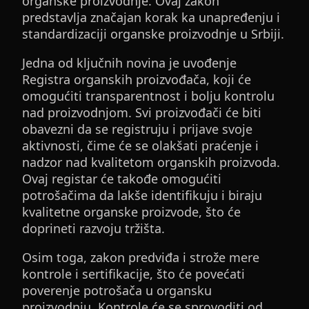
organske proizvodnje. Ovaj zakon
predstavlja značajan korak ka unapređenju i
standardizaciji organske proizvodnje u Srbiji.
Jedna od ključnih novina je uvođenje
Registra organskih proizvođača, koji će
omogućiti transparentnost i bolju kontrolu
nad proizvodnjom. Svi proizvođači će biti
obavezni da se registruju i prijave svoje
aktivnosti, čime će se olakšati praćenje i
nadzor nad kvalitetom organskih proizvoda.
Ovaj registar će takođe omogućiti
potrošačima da lakše identifikuju i biraju
kvalitetne organske proizvode, što će
doprineti razvoju tržišta.
Osim toga, zakon predviđa i strože mere
kontrole i sertifikacije, što će povećati
poverenje potrošača u organsku
proizvodnju. Kontrole će se sprovoditi od