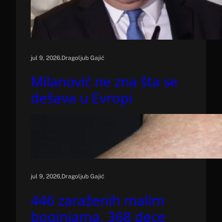
.
jul 9, 2026
Dragoljub Gajić
Milanović ne zna šta se
dešava u Evropi
.
jul 9, 2026
Dragoljub Gajić
446 zaraženih malim
boginjama, 368 dece