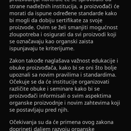
strane nadležnih institucija, a proizvođači će
morati da ispune određene standarde kako
bi mogli da dobiju sertifikate za svoje
proizvode. Ovim se želi smanjiti mogućnost
zloupotreba i osigurati da svi proizvodi koji
se označavaju kao organski zaista
ispunjavaju te kriterijume.
Zakon takođe naglašava važnost edukacije i
obuke proizvođača, kako bi se oni što bolje
upoznali sa novim pravilima i standardima.
Očekuje se da će institucije organizovati
različite obuke i seminare kako bi se
proizvođači informisali o svim aspektima
organske proizvodnje i novim zahtevima koji
se postavljaju pred njih.
Očekivanja su da će primena ovog zakona
doprineti daljem razvoju organske