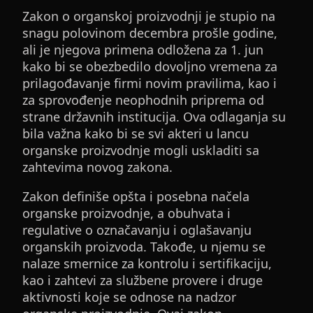
Zakon o organskoj proizvodnji je stupio na
snagu polovinom decembra prošle godine,
ali je njegova primena odložena za 1. jun
kako bi se obezbedilo dovoljno vremena za
prilagođavanje firmi novim pravilima, kao i
za sprovođenje neophodnih priprema od
strane državnih institucija. Ova odlaganja su
bila važna kako bi se svi akteri u lancu
organske proizvodnje mogli uskladiti sa
zahtevima novog zakona.
Zakon definiše opšta i posebna načela
organske proizvodnje, a obuhvata i
regulative o označavanju i oglašavanju
organskih proizvoda. Takođe, u njemu se
nalaze smernice za kontrolu i sertifikaciju,
kao i zahtevi za službene provere i druge
aktivnosti koje se odnose na nadzor