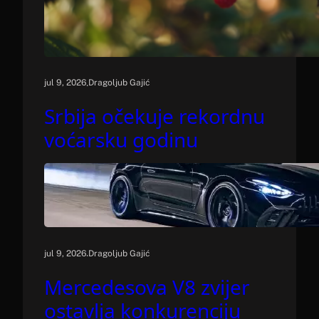
.
jul 9, 2026
Dragoljub Gajić
Srbija očekuje rekordnu
voćarsku godinu
.
jul 9, 2026
Dragoljub Gajić
Mercedesova V8 zvijer
ostavlja konkurenciju