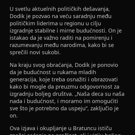
U svetlu aktuelnih političkih dešavanja,
Dodik je pozvao na veću saradnju među
političkim liderima u regionu u cilju
izgradnje stabilne i mirne budućnosti. On je
istakao da je važno raditi na pomirenju i
razumevanju među narodima, kako bi se
sprečili novi sukobi.
Na kraju svog obraćanja, Dodik je ponovio
da je budućnost u rukama mladih
generacija, koje treba osnažiti i obrazovati
kako bi mogle da preuzmu odgovornost za
izgradnju boljeg društva. „Naša deca su naša
nada i budućnost, i moramo im omogućiti
sve što je potrebno da uspeju“, zaključio je
on.
Ova izjava i okupljanje u Bratuncu ističu