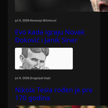
.
jul 9, 2026
Nemanja Milinković
Evo kada igraju Novak
Đoković i Janik Siner
.
jul 9, 2026
Dragoljub Gajić
Nikola Tesla rođen je pre
170 godina