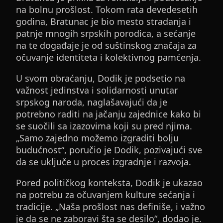
na bolnu prošlost. Tokom rata devedesetih
godina, Bratunac je bio mesto stradanja i
patnje mnogih srpskih porodica, a sećanje
na te događaje je od suštinskog značaja za
očuvanje identiteta i kolektivnog pamćenja.
U svom obraćanju, Dodik je podsetio na
važnost jedinstva i solidarnosti unutar
srpskog naroda, naglašavajući da je
potrebno raditi na jačanju zajednice kako bi
se suočili sa izazovima koji su pred njima.
„Samo zajedno možemo izgraditi bolju
budućnost“, poručio je Dodik, pozivajući sve
da se uključe u proces izgradnje i razvoja.
Pored političkog konteksta, Dodik je ukazao
na potrebu za očuvanjem kulture sećanja i
tradicije. „Naša prošlost nas definiše, i važno
je da se ne zaboravi šta se desilo“, dodao je.