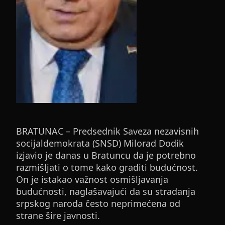
BRATUNAC – Predsednik Saveza nezavisnih
socijaldemokrata (SNSD) Milorad Dodik
izjavio je danas u Bratuncu da je potrebno
razmišljati o tome kako graditi budućnost.
On je istakao važnost osmišljavanja
budućnosti, naglašavajući da su stradanja
srpskog naroda često neprimećena od
strane šire javnosti.