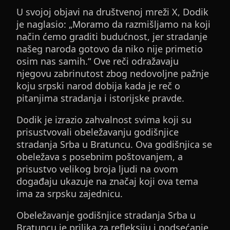
U svojoj objavi na društvenoj mreži X, Dodik
je naglasio: „Moramo da razmišljamo na koji
način ćemo graditi budućnost, jer stradanje
našeg naroda gotovo da niko nije primetio
osim nas samih.“ Ove reči odražavaju
njegovu zabrinutost zbog nedovoljne pažnje
koju srpski narod dobija kada je reč o
pitanjima stradanja i istorijske pravde.
Dodik je izrazio zahvalnost svima koji su
prisustvovali obeležavanju godišnjice
stradanja Srba u Bratuncu. Ova godišnjica se
obeležava s posebnim poštovanjem, a
prisustvo velikog broja ljudi na ovom
događaju ukazuje na značaj koji ova tema
ima za srpsku zajednicu.
Obeležavanje godišnjice stradanja Srba u
Bratuncu je prilika za refleksiju i podsećanje