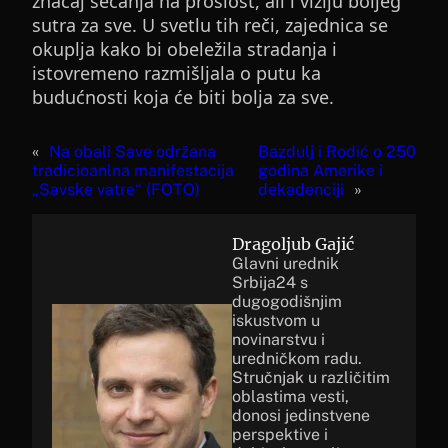
značaj sećanja na prošlost, ali i viziju boljeg
sutra za sve. U svetlu tih reči, zajednica se
okuplja kako bi obeležila stradanja i
istovremeno razmišljala o putu ka
budućnosti koja će biti bolja za sve.
«
Na obali Save održana
Bazdulj i Rodić o 250
tradicioanlna manifestacija
godina Amerike i
„Savske vatre“ (FOTO)
dekadenciji
»
Dragoljub Gajić
Glavni urednik
Srbija24 s
dugogodišnjim
iskustvom u
novinarstvu i
uredničkom radu.
Stručnjak u različitim
oblastima vesti,
donosi jedinstvene
perspektive i