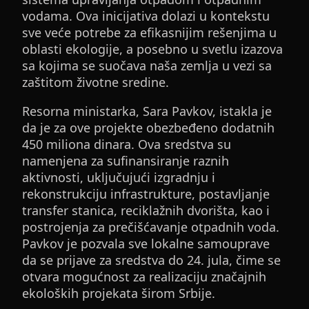
vodama. Ova inicijativa dolazi u kontekstu
sve veće potrebe za efikasnijim rešenjima u
oblasti ekologije, a posebno u svetlu izazova
sa kojima se suočava naša zemlja u vezi sa
zaštitom životne sredine.
Resorna ministarka, Sara Pavkov, istakla je
da je za ove projekte obezbeđeno dodatnih
450 miliona dinara. Ova sredstva su
namenjena za sufinansiranje raznih
aktivnosti, uključujući izgradnju i
rekonstrukciju infrastrukture, postavljanje
transfer stanica, reciklažnih dvorišta, kao i
postrojenja za prečišćavanje otpadnih voda.
Pavkov je pozvala sve lokalne samouprave
da se prijave za sredstva do 24. jula, čime se
otvara mogućnost za realizaciju značajnih
ekoloških projekata širom Srbije.