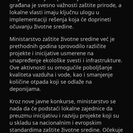
građana je svesno važnosti zaštite prirode, a
lokalne vlasti imaju ključnu ulogu u
implementaciji rešenja koja će doprineti
očuvanju životne sredine.
Ministarstvo zaštite životne sredine već je
prethodnih godina sprovodilo različite
projekte i inicijative usmerene na
unapređenje ekološke svesti i infrastrukture.
Ove aktivnosti su omogućile poboljšanje
kvaliteta vazduha i vode, kao i smanjenje
količine otpada koji se odlaže na
deponijama.
Kroz nove javne konkurse, ministarstvo se
nada da će podstaći lokalne zajednice da
preuzmu inicijativu i razviju projekte koji su
u skladu sa nacionalnim i evropskim
standardima zaštite životne sredine. Očekuje