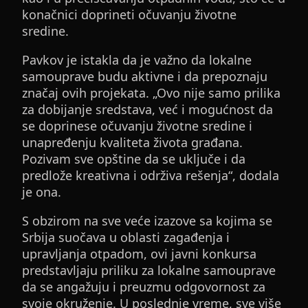
konačnici doprineti očuvanju životne
sredine.
Pavkov je istakla da je važno da lokalne
samouprave budu aktivne i da prepoznaju
značaj ovih projekata. „Ovo nije samo prilika
za dobijanje sredstava, već i mogućnost da
se doprinese očuvanju životne sredine i
unapređenju kvaliteta života građana.
Pozivam sve opštine da se uključe i da
predlože kreativna i održiva rešenja“, dodala
je ona.
S obzirom na sve veće izazove sa kojima se
Srbija suočava u oblasti zagađenja i
upravljanja otpadom, ovi javni konkursa
predstavljaju priliku za lokalne samouprave
da se angažuju i preuzmu odgovornost za
svoje okruženje. U poslednje vreme, sve više