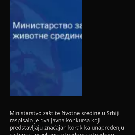
Ministarstvo zaštite životne sredine u Srbiji
raspisalo je dva javna konkursa koji
predstavljaju značajan korak ka unapređenju
sistema upravljanja otpadom i otpadnim