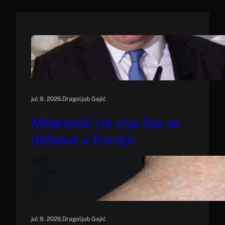
h
.
jul 9, 2026
Dragoljub Gajić
Milanović ne zna šta se
dešava u Evropi
.
jul 9, 2026
Dragoljub Gajić