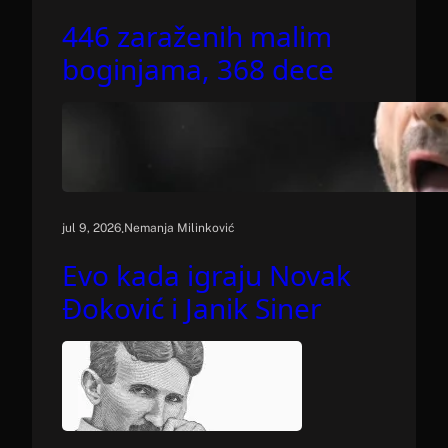
446 zaraženih malim
boginjama, 368 dece
.
jul 9, 2026
Nemanja Milinković
Evo kada igraju Novak
Đoković i Janik Siner