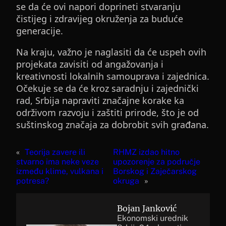
se da će ovi napori doprineti stvaranju
čistijeg i zdravijeg okruženja za buduće
generacije.
Na kraju, važno je naglasiti da će uspeh ovih
projekata zavisiti od angažovanja i
kreativnosti lokalnih samouprava i zajednica.
Očekuje se da će kroz saradnju i zajednički
rad, Srbija napraviti značajne korake ka
održivom razvoju i zaštiti prirode, što je od
suštinskog značaja za dobrobit svih građana.
«
Teorija zavere ili
RHMZ izdao hitno
stvarno ima neke veze
upozorenje za područje
između klime, vulkana i
Borskog i Zaječarskog
potresa?
okruga
»
Bojan Janković
Ekonomski urednik