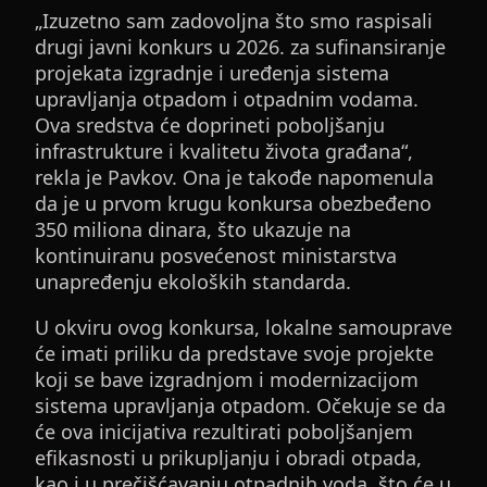
„Izuzetno sam zadovoljna što smo raspisali
drugi javni konkurs u 2026. za sufinansiranje
projekata izgradnje i uređenja sistema
upravljanja otpadom i otpadnim vodama.
Ova sredstva će doprineti poboljšanju
infrastrukture i kvalitetu života građana“,
rekla je Pavkov. Ona je takođe napomenula
da je u prvom krugu konkursa obezbeđeno
350 miliona dinara, što ukazuje na
kontinuiranu posvećenost ministarstva
unapređenju ekoloških standarda.
U okviru ovog konkursa, lokalne samouprave
će imati priliku da predstave svoje projekte
koji se bave izgradnjom i modernizacijom
sistema upravljanja otpadom. Očekuje se da
će ova inicijativa rezultirati poboljšanjem
efikasnosti u prikupljanju i obradi otpada,
kao i u prečišćavanju otpadnih voda, što će u