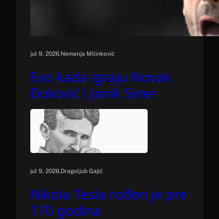
.
jul 9, 2026
Nemanja Milinković
Evo kada igraju Novak
Đoković i Janik Siner
.
jul 9, 2026
Dragoljub Gajić
Nikola Tesla rođen je pre
170 godina