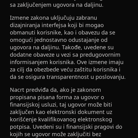
sa zaključenjem ugovora na daljinu.
Izmene zakona uključuju zabranu
dizajniranja interfejsa koji bi mogao
obmanuti korisnike, kao i obavezu da se
omogući jednostavno odustajanje od
ugovora na daljinu. Takođe, uvedene su
dodatne obaveze u vezi sa predugovornim
informisanjem korisnika. Ove izmene imaju
za cilj da obezbede veću zaštitu korisnika i
da se osigura transparentnost u poslovanju.
Nacrt predviđa da, ako je zakonom
propisana pisana forma za ugovor o
finansijskoj usluzi, taj ugovor može biti
zaključen kao elektronski dokument uz
korišćenje kvalifikovanog elektronskog
potpisa. Uvedeni su i finansijski pragovi do
kojih se ugovor može zaključiti bez