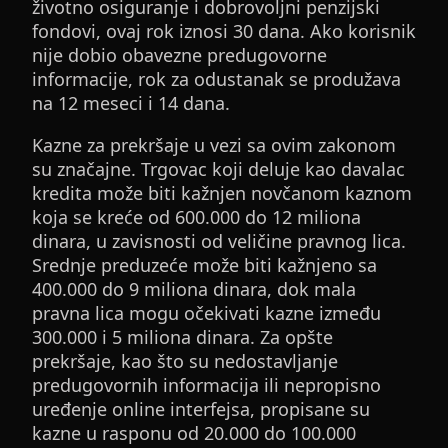
životno osiguranje i dobrovoljni penzijski
fondovi, ovaj rok iznosi 30 dana. Ako korisnik
nije dobio obavezne predugovorne
informacije, rok za odustanak se produžava
na 12 meseci i 14 dana.
Kazne za prekršaje u vezi sa ovim zakonom
su značajne. Trgovac koji deluje kao davalac
kredita može biti kažnjen novčanom kaznom
koja se kreće od 600.000 do 12 miliona
dinara, u zavisnosti od veličine pravnog lica.
Srednje preduzeće može biti kažnjeno sa
400.000 do 9 miliona dinara, dok mala
pravna lica mogu očekivati kazne između
300.000 i 5 miliona dinara. Za opšte
prekršaje, kao što su nedostavljanje
predugovornih informacija ili nepropisno
uređenje online interfejsa, propisane su
kazne u rasponu od 20.000 do 100.000