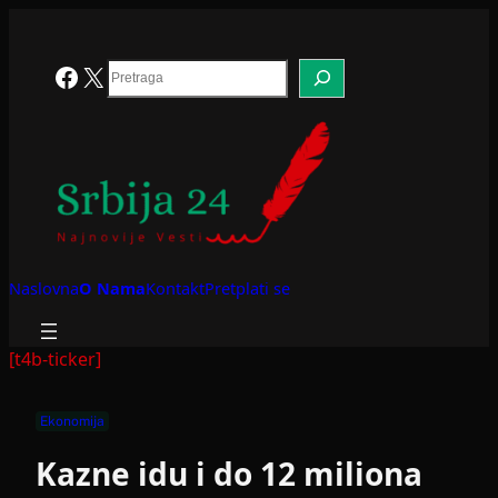
Skoči
na
sadržaj
Search
Facebook
X
Naslovna
O Nama
Kontakt
Pretplati se
[t4b-ticker]
Ekonomija
Kazne idu i do 12 miliona