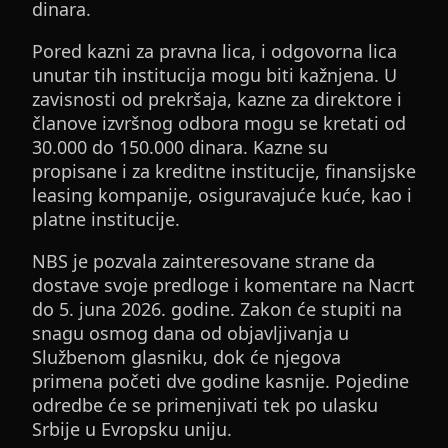
dinara.
Pored kazni za pravna lica, i odgovorna lica
unutar tih institucija mogu biti kažnjena. U
zavisnosti od prekršaja, kazne za direktore i
članove izvršnog odbora mogu se kretati od
30.000 do 150.000 dinara. Kazne su
propisane i za kreditne institucije, finansijske
leasing kompanije, osiguravajuće kuće, kao i
platne institucije.
NBS je pozvala zainteresovane strane da
dostave svoje predloge i komentare na Nacrt
do 5. juna 2026. godine. Zakon će stupiti na
snagu osmog dana od objavljivanja u
Službenom glasniku, dok će njegova
primena početi dve godine kasnije. Pojedine
odredbe će se primenjivati tek po ulasku
Srbije u Evropsku uniju.