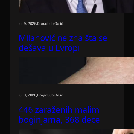
.
jul 9, 2026
Dragoljub Gajić
Milanović ne zna šta se
dešava u Evropi
.
jul 9, 2026
Dragoljub Gajić
446 zaraženih malim
boginjama, 368 dece