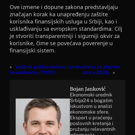
Ove izmene i dopune zakona predstavljaju
značajan korak ka unapređenju zaštite
korisnika finansijskih usluga u Srbiji, kao i
usklađivanju sa evropskim standardima. Cilj
je stvoriti transparentniji i sigurniji okvir za
korisnike, čime se povećava poverenje u
finansijski sistem.
«
Vučević poslao snažnu poruku
porez za stan na
blokaderima (FOTO)
dan u 2026.
»
Bojan Janković
Ekonomski urednik
Srbija24 s bogatim
iskustvom u analizi
ekonomske sfere.
Ekspert u praćenju
poslovnih kretanja i
pružanju relevantnih
informacija