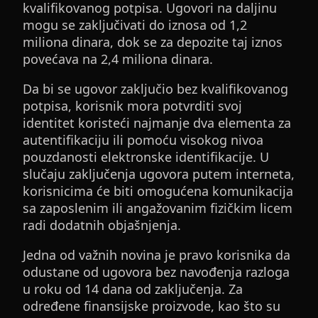
kvalifikovanog potpisa. Ugovori na daljinu
mogu se zaključivati do iznosa od 1,2
miliona dinara, dok se za depozite taj iznos
povećava na 2,4 miliona dinara.
Da bi se ugovor zaključio bez kvalifikovanog
potpisa, korisnik mora potvrditi svoj
identitet koristeći najmanje dva elementa za
autentifikaciju ili pomoću visokog nivoa
pouzdanosti elektronske identifikacije. U
slučaju zaključenja ugovora putem interneta,
korisnicima će biti omogućena komunikacija
sa zaposlenim ili angažovanim fizičkim licem
radi dodatnih objašnjenja.
Jedna od važnih novina je pravo korisnika da
odustane od ugovora bez navođenja razloga
u roku od 14 dana od zaključenja. Za
određene finansijske proizvode, kao što su