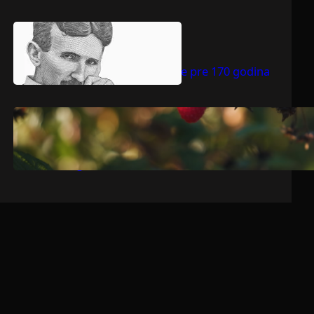
.
jul 9, 2026
Dragoljub Gajić
Nikola Tesla rođen je pre 170 godina
.
jul 9, 2026
Dragoljub Gajić
Srbija očekuje rekordnu voćarsku
godinu