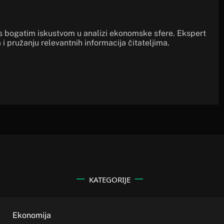
s bogatim iskustvom u analizi ekonomske sfere. Ekspert
 i pružanju relevantnih informacija čitateljima.
KATEGORIJE
Ekonomija