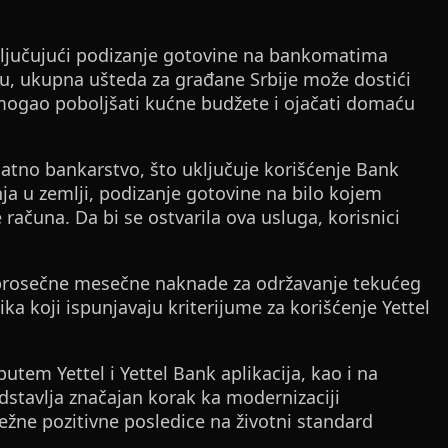
ljučujući podizanje gotovine na bankomatima
tvu, ukupna ušteda za građane Srbije može dostići
 mogao poboljšati kućne budžete i ojačati domaću
latno bankarstvo, što uključuje korišćenje Bank
ja u zemlji, podizanje gotovine na bilo kojem
 računa. Da bi se ostvarila ova usluga, korisnici
 prosečne mesečne naknade za održavanje tekućeg
a koji ispunjavaju kriterijume za korišćenje Yettel
tem Yettel i Yettel Bank aplikacija, kao i na
edstavlja značajan korak ka modernizaciji
ežne pozitivne posledice na životni standard