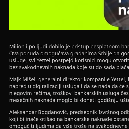
Milion i po ljudi dobilo je pristup besplatnom bank
Ova ponuda omogućava građanima Srbije da godiš
usluge, svi Yettel postpejd korisnici mogu otvori
bez svakodnevnih naknada koje su do sada plaćal
Majk Mišel, generalni direktor kompanije Yettel, i
napred u digitalizaciji usluga i da se nada da će 
njegovim rečima, troškovi bankarskih usluga čest
mesečnih naknada moglo bi doneti godišnju ušte
Aleksandar Bogdanović, predsednik Izvršnog odb
koji bi inače otišao na bankarske naknade osta
omogućiti ljudima da više troše na svakodnevne pot