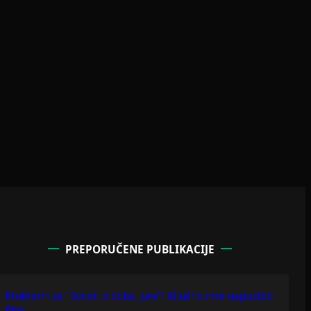
PREPORUČENE PUBLIKACIJE
Problemi za "Svijet iz doba Jure": Ključno ime napustilo
film