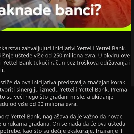
arstvu zahvaljujući inicijativi Yettel i Yettel Bank.
nje uštede više od 250 miliona evra. U okviru ove
ti Yettel Bank tekući račun bez troškova održavanja i
i.
stiče da ova inicijativa predstavlja značajan korak
stvoriti sinergiju između Yettel i Yettel Bank. Prema
o su veći nego što građani misle, a ukidanje
du od više od 90 miliona evra.
ora Yettel Bank, naglašava da je važno da novac
ne u rukama građana. On se nada da će ova ušteda
rebe, kao što su dečije ekskurzije, friziranje ili