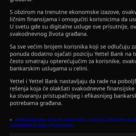
S obzirom na trenutne ekonomske izazove, ovak
ličnim finansijama i omogućiti korisnicima da u
U svetu gde su digitalne usluge sve prisutnije, o
svakodnevnog života građana.
Sa sve većim brojem korisnika koji se odlučuju z
ponuda dodatno ojačati poziciju Yettel Bank na 
često smatraju opterećujućim za korisnike, ova
bankarskim uslugama u celini.
Yettel i Yettel Bank nastavljaju da rade na pobolj
rešenja koja će olakšati svakodnevne finansijske 
ka stvaranju pristupačnijeg i efikasnijeg bankarsk
potrebama građana.
«
Ambasadorka Ana Hrustanović u emisiji „Direktno sa 
odnosima Srbije i Francuske