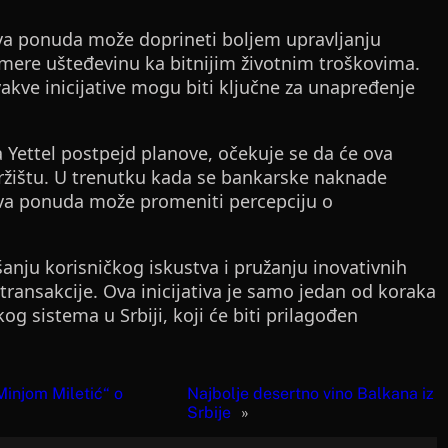
va ponuda može doprineti boljem upravljanju
smere ušteđevinu ka bitnijim životnim troškovima.
vakve inicijative mogu biti ključne za unapređenje
a Yettel postpejd planove, očekuje se da će ova
tržištu. U trenutku kada se bankarske naknade
kva ponuda može promeniti percepciju o
šanju korisničkog iskustva i pružanju inovativnih
transakcije. Ova inicijativa je samo jedan od koraka
og sistema u Srbiji, koji će biti prilagođen
Minjom Miletić“ o
Najbolje desertno vino Balkana iz
Srbije
»