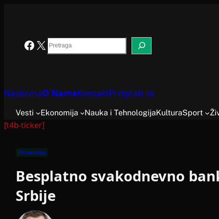
Skoči
na
sadržaj
Search
Facebook
X
Naslovna
O Nama
Kontakt
Pretplati se
Vesti
Ekonomija
Nauka i Tehnologija
Kultura
Sport
Ži
[t4b-ticker]
Ekonomija
Besplatno svakodnevno bank
Srbije