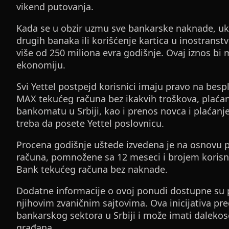
vikend putovanja.
Kada se u obzir uzmu sve bankarske naknade, uk
drugih banaka ili korišćenje kartica u inostrans
više od 250 miliona evra godišnje. Ovaj iznos bi
ekonomiju.
Svi Yettel postpejd korisnici imaju pravo na besp
MAX tekućeg računa bez ikakvih troškova, plaćan
bankomatu u Srbiji, kao i prenos novca i plaćanje
treba da posete Yettel poslovnicu.
Procena godišnje uštede izvedena je na osnovu
računa, pomnožene sa 12 meseci i brojem korisnik
Bank tekućeg računa bez naknade.
Dodatne informacije o ovoj ponudi dostupne su pu
njihovim zvaničnim sajtovima. Ova inicijativa pr
bankarskog sektora u Srbiji i može imati dalekos
građana.