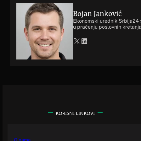
Bojan Janković
Ekonomski urednik Srbija24 
u praćenju poslovnih kretanja
X
LinkedIn
KORISNI LINKOVI
O nama