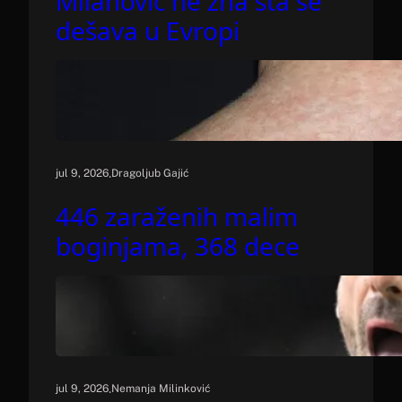
Milanović ne zna šta se
dešava u Evropi
.
jul 9, 2026
Dragoljub Gajić
446 zaraženih malim
boginjama, 368 dece
.
jul 9, 2026
Nemanja Milinković