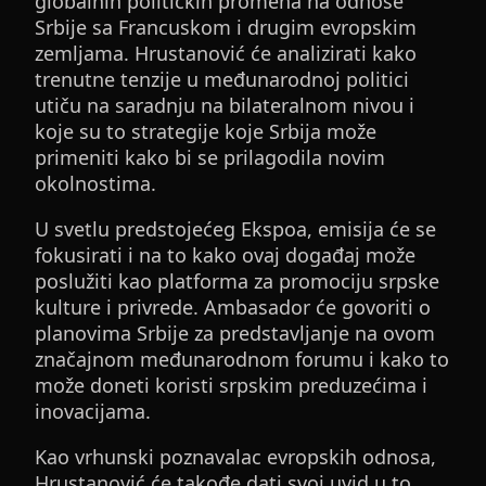
globalnih političkih promena na odnose
Srbije sa Francuskom i drugim evropskim
zemljama. Hrustanović će analizirati kako
trenutne tenzije u međunarodnoj politici
utiču na saradnju na bilateralnom nivou i
koje su to strategije koje Srbija može
primeniti kako bi se prilagodila novim
okolnostima.
U svetlu predstojećeg Ekspoa, emisija će se
fokusirati i na to kako ovaj događaj može
poslužiti kao platforma za promociju srpske
kulture i privrede. Ambasador će govoriti o
planovima Srbije za predstavljanje na ovom
značajnom međunarodnom forumu i kako to
može doneti koristi srpskim preduzećima i
inovacijama.
Kao vrhunski poznavalac evropskih odnosa,
Hrustanović će takođe dati svoj uvid u to