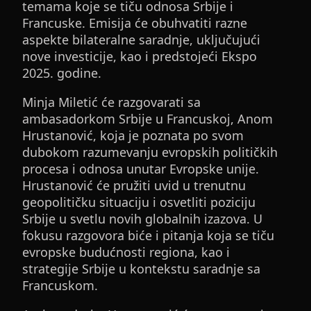
temama koje se tiču odnosa Srbije i
Francuske. Emisija će obuhvatiti razne
aspekte bilateralne saradnje, uključujući
nove investicije, kao i predstojeći Ekspo
2025. godine.
Minja Miletić će razgovarati sa
ambasadorkom Srbije u Francuskoj, Anom
Hrustanović, koja je poznata po svom
dubokom razumevanju evropskih političkih
procesa i odnosa unutar Evropske unije.
Hrustanović će pružiti uvid u trenutnu
geopolitičku situaciju i osvetliti poziciju
Srbije u svetlu novih globalnih izazova. U
fokusu razgovora biće i pitanja koja se tiču
evropske budućnosti regiona, kao i
strategije Srbije u kontekstu saradnje sa
Francuskom.