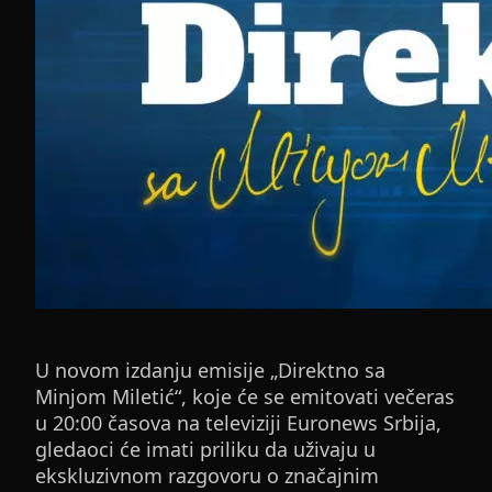
U novom izdanju emisije „Direktno sa
Minjom Miletić“, koje će se emitovati večeras
u 20:00 časova na televiziji Euronews Srbija,
gledaoci će imati priliku da uživaju u
ekskluzivnom razgovoru o značajnim