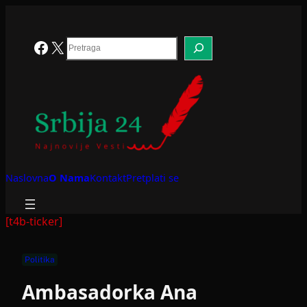
Skoči
na
sadržaj
Search
Facebook
X
Naslovna
O Nama
Kontakt
Pretplati se
[t4b-ticker]
Politika
Ambasadorka Ana