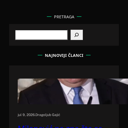
PRETRAGA
S
e
a
r
c
NAJNOVIJI ČLANCI
h
.
jul 9, 2026
Dragoljub Gajić