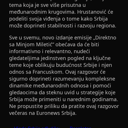
tema koja je sve više prisutna u
međunarodnim krugovima. Hrustanović će
podeliti svoja viđenja o tome kako Srbija
može doprineti stabilnosti i razvoju regiona.
Sve u svemu, novo izdanje emisije „Direktno
sa Minjom Miletić“ obećava da će biti
informativno i relevantno, nudeći
gledateljima jedinstven pogled na ključne
teme koje oblikuju budućnost Srbije i njen
odnos sa Francuskom. Ovaj razgovor će
sigurno doprineti razumevanju kompleksne
dinamike međunarodnih odnosa i pomoći
gledaocima da steknu uvid u strategije koje
Srbija može primeniti u narednim godinama.
Ne propustite priliku da pratite ovaj razgovor
večeras na Euronews Srbija.