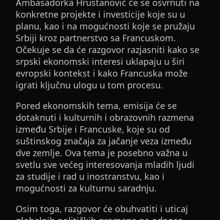
Ambasadorka Hrustanović će se osvrnuti na
konkretne projekte i investicije koje su u
planu, kao i na mogućnosti koje se pružaju
Srbiji kroz partnerstvo sa Francuskom.
Očekuje se da će razgovor razjasniti kako se
srpski ekonomski interesi uklapaju u širi
evropski kontekst i kako Francuska može
igrati ključnu ulogu u tom procesu.
Pored ekonomskih tema, emisija će se
dotaknuti i kulturnih i obrazovnih razmena
između Srbije i Francuske, koje su od
suštinskog značaja za jačanje veza između
dve zemlje. Ova tema je posebno važna u
svetlu sve većeg interesovanja mladih ljudi
za studije i rad u inostranstvu, kao i
mogućnosti za kulturnu saradnju.
Osim toga, razgovor će obuhvatiti i uticaj