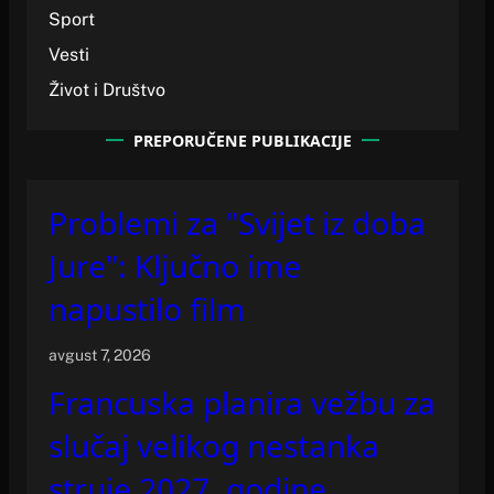
Sport
Vesti
Život i Društvo
PREPORUČENE PUBLIKACIJE
Problemi za "Svijet iz doba
Jure": Ključno ime
napustilo film
avgust 7, 2026
Francuska planira vežbu za
slučaj velikog nestanka
struje 2027. godine