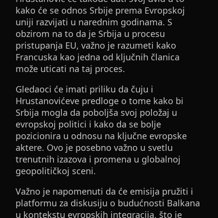
kako će se odnos Srbije prema Evropskoj
uniji razvijati u narednim godinama. S
obzirom na to da je Srbija u procesu
pristupanja EU, važno je razumeti kako
Francuska kao jedna od ključnih članica
može uticati na taj proces.
Gledaoci će imati priliku da čuju i
Hrustanovićeve predloge o tome kako bi
Srbija mogla da poboljša svoj položaj u
evropskoj politici i kako da se bolje
pozicionira u odnosu na ključne evropske
aktere. Ovo je posebno važno u svetlu
trenutnih izazova i promena u globalnoj
geopolitičkoj sceni.
Važno je napomenuti da će emisija pružiti i
platformu za diskusiju o budućnosti Balkana
u kontekstu evropskih integracija, što je