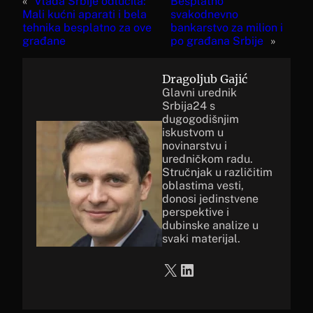
«
Vlada Srbije odlučila:
Besplatno
Mali kućni aparati i bela
svakodnevno
tehnika besplatno za ove
bankarstvo za milion i
građane
po građana Srbije
»
Dragoljub Gajić
Glavni urednik
Srbija24 s
dugogodišnjim
iskustvom u
novinarstvu i
uredničkom radu.
Stručnjak u različitim
oblastima vesti,
donosi jedinstvene
perspektive i
dubinske analize u
svaki materijal.
X
LinkedIn