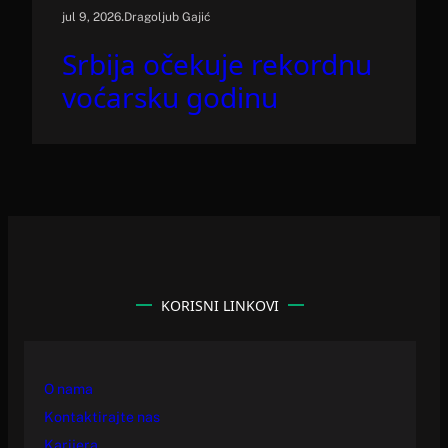
.
jul 9, 2026
Dragoljub Gajić
Srbija očekuje rekordnu
voćarsku godinu
KORISNI LINKOVI
O nama
Kontaktirajte nas
Karijera