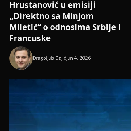
Hrustanović u emisiji
„Direktno sa Minjom
Miletić“ o odnosima Srbije i
Francuske
Dragoljub Gajić
jun 4, 2026