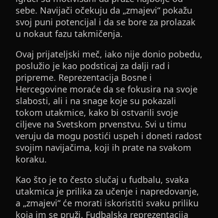
sebe. Navijači očekuju da „zmajevi“ pokažu
svoj puni potencijal i da se bore za prolazak
u nokaut fazu takmičenja.
Ovaj prijateljski meč, iako nije donio pobedu,
poslužio je kao podsticaj za dalji rad i
pripreme. Reprezentacija Bosne i
Hercegovine moraće da se fokusira na svoje
slabosti, ali i na snage koje su pokazali
tokom utakmice, kako bi ostvarili svoje
ciljeve na Svetskom prvenstvu. Svi u timu
veruju da mogu postići uspeh i doneti radost
svojim navijačima, koji ih prate na svakom
koraku.
Kao što je to često slučaj u fudbalu, svaka
utakmica je prilika za učenje i napredovanje,
a „zmajevi“ će morati iskoristiti svaku priliku
koja im se pruži. Fudbalska reprezentacija