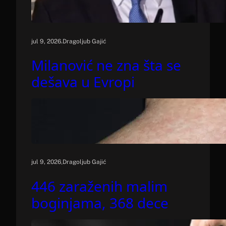
.
jul 9, 2026
Dragoljub Gajić
Milanović ne zna šta se
dešava u Evropi
.
jul 9, 2026
Dragoljub Gajić
446 zaraženih malim
boginjama, 368 dece