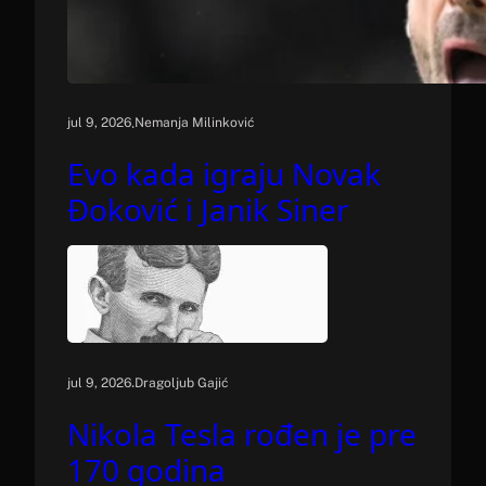
.
jul 9, 2026
Nemanja Milinković
Evo kada igraju Novak
Đoković i Janik Siner
.
jul 9, 2026
Dragoljub Gajić
Nikola Tesla rođen je pre
170 godina