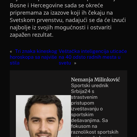
Bosne i Hercegovine sada se okreće
pripremama za izazove koji ih čekaju na
Svetskom prvenstvu, nadajući se da će izvući
najbolje iz svojih mogućnosti i ostvariti
zapažen rezultat.
«
Tri znaka kineskog
Veštačka inteligencija uticaće
horoskopa sa najviše
na 40 odsto radnih mesta u
stila
svetu
»
Nemanja Milinković
Sportski urednik
Srbija24 s
strastvenim
pristupom
izveštavanju o
sportskim
dešavanjima. Sa
fokusom na
raznolikost sportskih