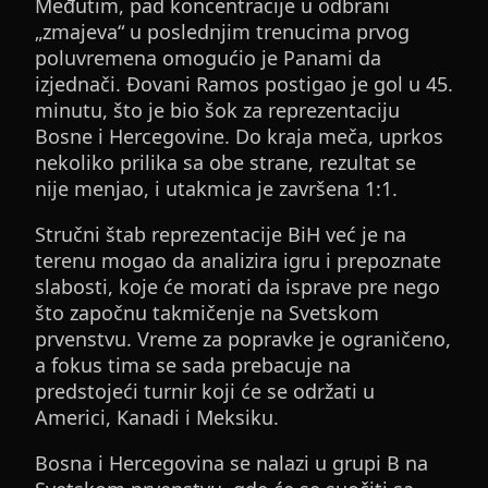
Međutim, pad koncentracije u odbrani
„zmajeva“ u poslednjim trenucima prvog
poluvremena omogućio je Panami da
izjednači. Đovani Ramos postigao je gol u 45.
minutu, što je bio šok za reprezentaciju
Bosne i Hercegovine. Do kraja meča, uprkos
nekoliko prilika sa obe strane, rezultat se
nije menjao, i utakmica je završena 1:1.
Stručni štab reprezentacije BiH već je na
terenu mogao da analizira igru i prepoznate
slabosti, koje će morati da isprave pre nego
što započnu takmičenje na Svetskom
prvenstvu. Vreme za popravke je ograničeno,
a fokus tima se sada prebacuje na
predstojeći turnir koji će se održati u
Americi, Kanadi i Meksiku.
Bosna i Hercegovina se nalazi u grupi B na