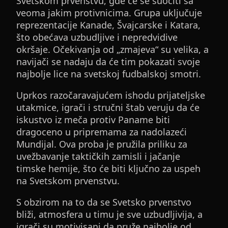
Svetskom prvenstvu, gde će se suočiti sa
veoma jakim protivnicima. Grupa uključuje
reprezentacije Kanade, Švajcarske i Katara,
što obećava uzbudljive i nepredvidive
okršaje. Očekivanja od „zmajeva“ su velika, a
navijači se nadaju da će tim pokazati svoje
najbolje lice na svetskoj fudbalskoj smotri.
Uprkos razočaravajućem ishodu prijateljske
utakmice, igrači i stručni štab veruju da će
iskustvo iz meča protiv Paname biti
dragoceno u pripremama za nadolazeći
Mundijal. Ova proba je pružila priliku za
uvežbavanje taktičkih zamisli i jačanje
timske hemije, što će biti ključno za uspeh
na Svetskom prvenstvu.
S obzirom na to da se Svetsko prvenstvo
bliži, atmosfera u timu je sve uzbudljivija, a
igrači su motivisani da pruže najbolje od