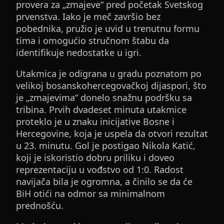
provera za „zmajeve“ pred početak Svetskog
prvenstva. Iako je meč završio bez
pobednika, pružio je uvid u trenutnu formu
tima i omogućio stručnom štabu da
identifikuje nedostatke u igri.
Utakmica je odigrana u gradu poznatom po
velikoj bosanskohercegovačkoj dijaspori, što
je „zmajevima“ donelo snažnu podršku sa
tribina. Prvih dvadeset minuta utakmice
proteklo je u znaku inicijative Bosne i
Hercegovine, koja je uspela da otvori rezultat
u 23. minutu. Gol je postigao Nikola Katić,
koji je iskoristio dobru priliku i doveo
reprezentaciju u vođstvo od 1:0. Radost
navijača bila je ogromna, a činilo se da će
BiH otići na odmor sa minimalnom
prednošću.