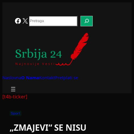
Skoči
na
sadržaj
Search
Facebook
X
Naslovna
O Nama
Kontakt
Pretplati se
[t4b-ticker]
Sport
„ZMAJEVI“ SE NISU