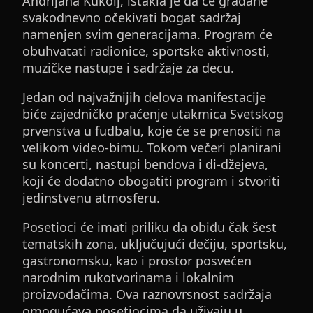
Andrijana Kukolj, istakla je da će građane
svakodnevno očekivati bogat sadržaj
namenjen svim generacijama. Program će
obuhvatati radionice, sportske aktivnosti,
muzičke nastupe i sadržaje za decu.
Jedan od najvažnijih delova manifestacije
biće zajedničko praćenje utakmica Svetskog
prvenstva u fudbalu, koje će se prenositi na
velikom video-bimu. Tokom večeri planirani
su koncerti, nastupi bendova i di-džejeva,
koji će dodatno obogatiti program i stvoriti
jedinstvenu atmosferu.
Posetioci će imati priliku da obiđu čak šest
tematskih zona, uključujući dečiju, sportsku,
gastronomsku, kao i prostor posvećen
narodnim rukotvorinama i lokalnim
proizvođačima. Ova raznovrsnost sadržaja
omogućava posetiocima da uživaju u