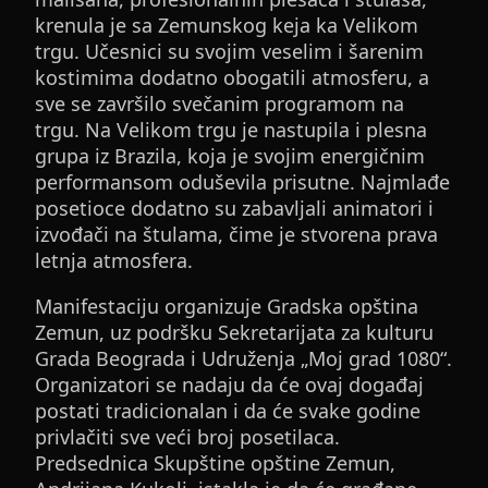
krenula je sa Zemunskog keja ka Velikom
trgu. Učesnici su svojim veselim i šarenim
kostimima dodatno obogatili atmosferu, a
sve se završilo svečanim programom na
trgu. Na Velikom trgu je nastupila i plesna
grupa iz Brazila, koja je svojim energičnim
performansom oduševila prisutne. Najmlađe
posetioce dodatno su zabavljali animatori i
izvođači na štulama, čime je stvorena prava
letnja atmosfera.
Manifestaciju organizuje Gradska opština
Zemun, uz podršku Sekretarijata za kulturu
Grada Beograda i Udruženja „Moj grad 1080“.
Organizatori se nadaju da će ovaj događaj
postati tradicionalan i da će svake godine
privlačiti sve veći broj posetilaca.
Predsednica Skupštine opštine Zemun,