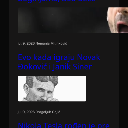
.
jul 9, 2026
Nemanja Milinković
Evo kada igraju Novak
Đoković i Janik Siner
.
jul 9, 2026
Dragoljub Gajić
Nikola Tesla rođen je pre