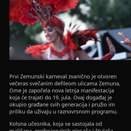
Prvi Zemunski karneval zvanično je otvoren
večeras svečanim defileom ulicama Zemuna,
čime je započela nova letnja manifestacija
koja će trajati do 19. jula. Ovaj događaj je
okupio građane svih generacija i pružio im
priliku da uživaju u raznovrsnom programu.
Kolona učesnika, koja se sastojala od
mališana, profesionalnih plesača i štulaša,