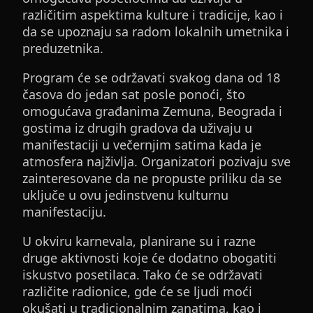
različitim aspektima kulture i tradicije, kao i
da se upoznaju sa radom lokalnih umetnika i
preduzetnika.
Program će se održavati svakog dana od 18
časova do jedan sat posle ponoći, što
omogućava građanima Zemuna, Beograda i
gostima iz drugih gradova da uživaju u
manifestaciji u večernjim satima kada je
atmosfera najživlja. Organizatori pozivaju sve
zainteresovane da ne propuste priliku da se
uključe u ovu jedinstvenu kulturnu
manifestaciju.
U okviru karnevala, planirane su i razne
druge aktivnosti koje će dodatno obogatiti
iskustvo posetilaca. Tako će se održavati
različite radionice, gde će se ljudi moći
okušati u tradicionalnim zanatima, kao i