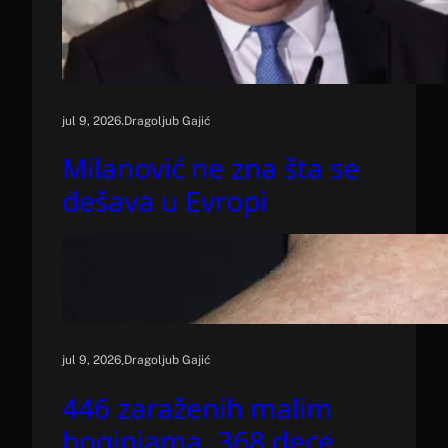
.
jul 9, 2026
Dragoljub Gajić
Milanović ne zna šta se
dešava u Evropi
.
jul 9, 2026
Dragoljub Gajić
446 zaraženih malim
boginjama, 368 dece