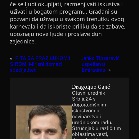
će se ljudi okupljati, razmenjivati iskustva i
uživati u bogatom programu. Građani su
pozvani da uživaju u svakom trenutku ovog
karnevala i da iskoriste priliku da se zabave,
upoznaju nove ljude i proslave duh
zajednice.
«
PITA SA PRAZILUKOM I
Janko Tipsarević
SIROM: Mirisni domaći
uspešan u
specijalitet
Emiratima
»
Dragoljub Gajić
Glavni urednik
Srbija24 s
dugogodišnjim
iskustvom u
novinarstvu i
uredničkom radu.
Stručnjak u različitim
oblastima vesti,