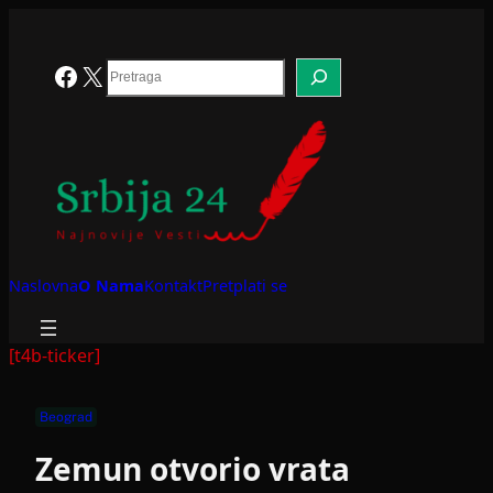
Skoči
na
sadržaj
Search
Facebook
X
Naslovna
O Nama
Kontakt
Pretplati se
[t4b-ticker]
Beograd
Zemun otvorio vrata