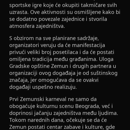
sportske igre koje će okupiti takmičare svih
uzrasta. Ove aktivnosti su osmišljene kako bi
se dodatno povezale zajednice i stvorila
atmosfera zajedništva.
S obzirom na sve planirane sadržaje,
organizatori veruju da će manifestacija
privući veliki broj posetilaca i da će postati
omiljena tradicija među građanima. Uloga
Gradske opštine Zemun i drugih partnera u
organizaciji ovog događaja je od suštinskog
značaja, jer omogućava da se ovakvi
događaji uspešno realizuju.
Prvi Zemunski karneval ne samo da
obogaćuje kulturnu scenu Beograda, već i
doprinosi jačanju zajedništva među ljudima.
Tokom narednih dana, očekuje se da će
Zemun postati centar zabave i kulture, gde