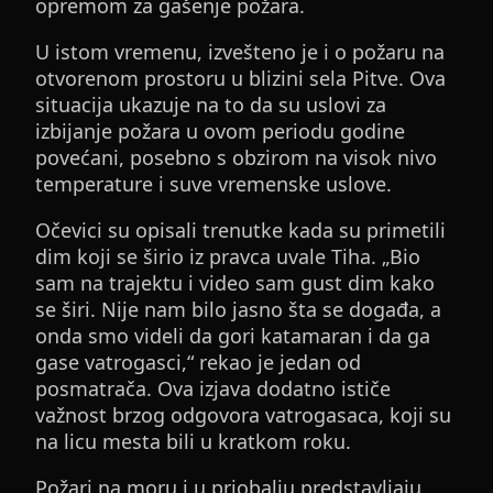
opremom za gašenje požara.
U istom vremenu, izvešteno je i o požaru na
otvorenom prostoru u blizini sela Pitve. Ova
situacija ukazuje na to da su uslovi za
izbijanje požara u ovom periodu godine
povećani, posebno s obzirom na visok nivo
temperature i suve vremenske uslove.
Očevici su opisali trenutke kada su primetili
dim koji se širio iz pravca uvale Tiha. „Bio
sam na trajektu i video sam gust dim kako
se širi. Nije nam bilo jasno šta se događa, a
onda smo videli da gori katamaran i da ga
gase vatrogasci,“ rekao je jedan od
posmatrača. Ova izjava dodatno ističe
važnost brzog odgovora vatrogasaca, koji su
na licu mesta bili u kratkom roku.
Požari na moru i u priobalju predstavljaju