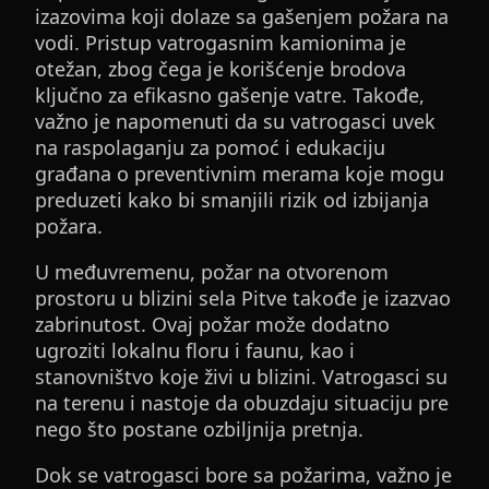
izazovima koji dolaze sa gašenjem požara na
vodi. Pristup vatrogasnim kamionima je
otežan, zbog čega je korišćenje brodova
ključno za efikasno gašenje vatre. Takođe,
važno je napomenuti da su vatrogasci uvek
na raspolaganju za pomoć i edukaciju
građana o preventivnim merama koje mogu
preduzeti kako bi smanjili rizik od izbijanja
požara.
U međuvremenu, požar na otvorenom
prostoru u blizini sela Pitve takođe je izazvao
zabrinutost. Ovaj požar može dodatno
ugroziti lokalnu floru i faunu, kao i
stanovništvo koje živi u blizini. Vatrogasci su
na terenu i nastoje da obuzdaju situaciju pre
nego što postane ozbiljnija pretnja.
Dok se vatrogasci bore sa požarima, važno je