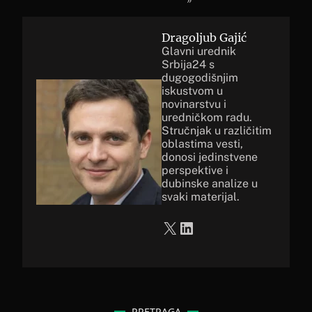
Dragoljub Gajić
Glavni urednik
Srbija24 s
dugogodišnjim
iskustvom u
novinarstvu i
uredničkom radu.
Stručnjak u različitim
oblastima vesti,
donosi jedinstvene
perspektive i
dubinske analize u
svaki materijal.
X
LinkedIn
PRETRAGA