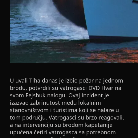
U uvali Tiha danas je izbio požar na jednom
brodu, potvrdili su vatrogasci DVD Hvar na
svom Fejsbuk nalogu. Ovaj incident je
izazvao zabrinutost među lokalnim
stanovništvom i turistima koji se nalaze u
tom području. Vatrogasci su brzo reagovali,
a na intervenciju su brodom kapetanije
upućena četiri vatrogasca sa potrebnom