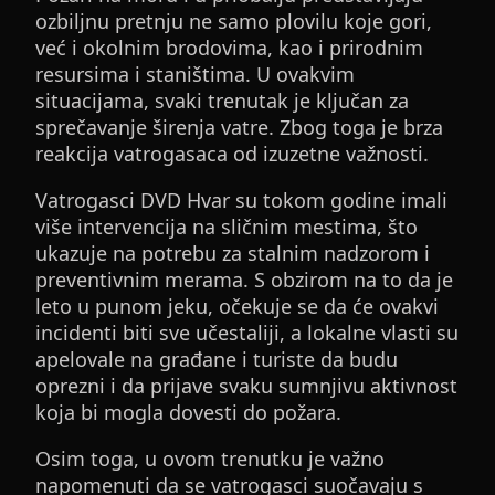
ozbiljnu pretnju ne samo plovilu koje gori,
već i okolnim brodovima, kao i prirodnim
resursima i staništima. U ovakvim
situacijama, svaki trenutak je ključan za
sprečavanje širenja vatre. Zbog toga je brza
reakcija vatrogasaca od izuzetne važnosti.
Vatrogasci DVD Hvar su tokom godine imali
više intervencija na sličnim mestima, što
ukazuje na potrebu za stalnim nadzorom i
preventivnim merama. S obzirom na to da je
leto u punom jeku, očekuje se da će ovakvi
incidenti biti sve učestaliji, a lokalne vlasti su
apelovale na građane i turiste da budu
oprezni i da prijave svaku sumnjivu aktivnost
koja bi mogla dovesti do požara.
Osim toga, u ovom trenutku je važno
napomenuti da se vatrogasci suočavaju s