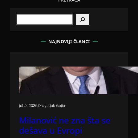
S
e
a
r
c
NAJNOVIJI ČLANCI
h
.
jul 9, 2026
Dragoljub Gajić
Milanović ne zna šta se
dešava u Evropi