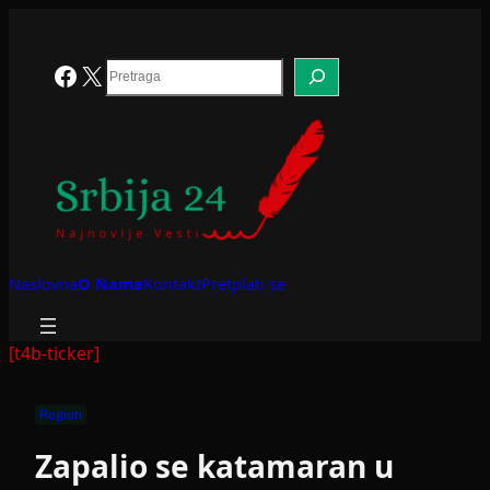
Skoči
na
sadržaj
Search
Facebook
X
Naslovna
O Nama
Kontakt
Pretplati se
[t4b-ticker]
Region
Zapalio se katamaran u