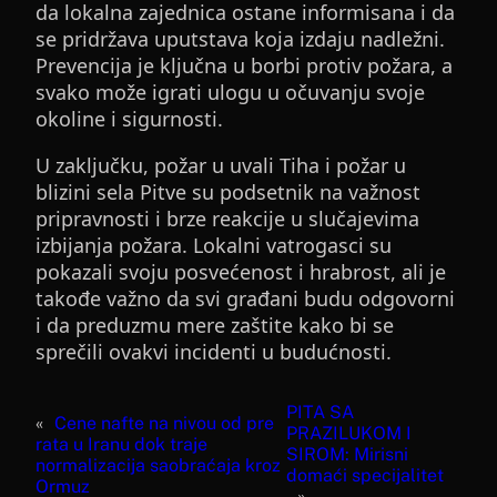
da lokalna zajednica ostane informisana i da
se pridržava uputstava koja izdaju nadležni.
Prevencija je ključna u borbi protiv požara, a
svako može igrati ulogu u očuvanju svoje
okoline i sigurnosti.
U zaključku, požar u uvali Tiha i požar u
blizini sela Pitve su podsetnik na važnost
pripravnosti i brze reakcije u slučajevima
izbijanja požara. Lokalni vatrogasci su
pokazali svoju posvećenost i hrabrost, ali je
takođe važno da svi građani budu odgovorni
i da preduzmu mere zaštite kako bi se
sprečili ovakvi incidenti u budućnosti.
PITA SA
«
Cene nafte na nivou od pre
PRAZILUKOM I
rata u Iranu dok traje
SIROM: Mirisni
normalizacija saobraćaja kroz
domaći specijalitet
Ormuz
»