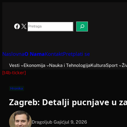
Skoči
na
sadržaj
Search
Facebook
X
Naslovna
O Nama
Kontakt
Pretplati se
Vesti
Ekonomija
Nauka i Tehnologija
Kultura
Sport
Ži
[t4b-ticker]
Hronika
Zagreb: Detalji pucnjave u 
Dragoljub Gajić
jul 9, 2026