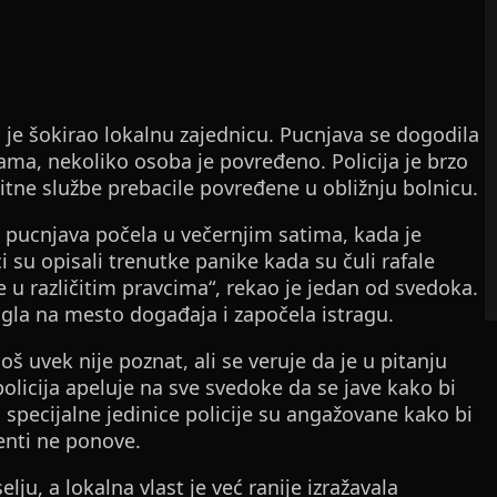
 je šokirao lokalnu zajednicu. Pucnjava se dogodila
ma, nekoliko osoba je povređeno. Policija je brzo
tne službe prebacile povređene u obližnju bolnicu.
 pucnjava počela u večernjim satima, kada je
 su opisali trenutke panike kada su čuli rafale
že u različitim pravcima“, rekao je jedan od svedoka.
tigla na mesto događaja i započela istragu.
š uvek nije poznat, ali se veruje da je u pitanju
olicija apeluje na sve svedoke da se jave kako bi
 specijalne jedinice policije su angažovane kako bi
denti ne ponove.
lju, a lokalna vlast je već ranije izražavala