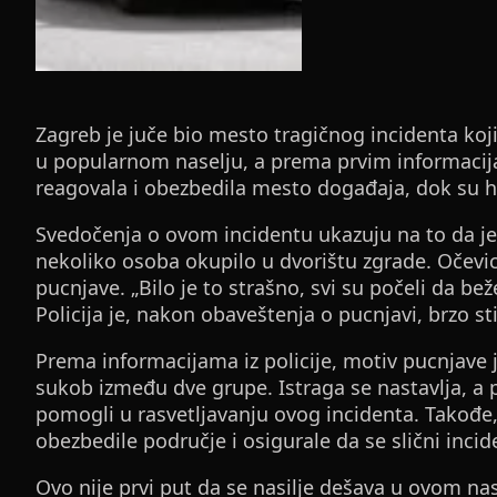
Zagreb je juče bio mesto tragičnog incidenta koji
u popularnom naselju, a prema prvim informacija
reagovala i obezbedila mesto događaja, dok su hi
Svedočenja o ovom incidentu ukazuju na to da je
nekoliko osoba okupilo u dvorištu zgrade. Očevici
pucnjave. „Bilo je to strašno, svi su počeli da be
Policija je, nakon obaveštenja o pucnjavi, brzo s
Prema informacijama iz policije, motiv pucnjave jo
sukob između dve grupe. Istraga se nastavlja, a p
pomogli u rasvetljavanju ovog incidenta. Takođe,
obezbedile područje i osigurale da se slični inci
Ovo nije prvi put da se nasilje dešava u ovom nase