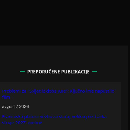
PREPORUČENE PUBLIKACIJE
Problemi za "Svijet iz doba Jure": Ključno ime napustilo
film
avgust 7, 2026
Francuska planira vežbu za slučaj velikog nestanka
struje 2027. godine