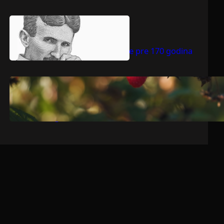
.
jul 9, 2026
Dragoljub Gajić
Nikola Tesla rođen je pre 170 godina
.
jul 9, 2026
Dragoljub Gajić
Srbija očekuje rekordnu voćarsku
godinu