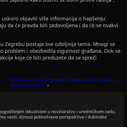
ja uskoro objaviti više informacija o hapšenju
ju da će pravda biti zadovoljena i da će se ovakvi
 u Zagrebu postaje sve ozbiljnija tema. Mnogi se
ešio problem i obezbedila sigurnost građana. Dok se
akcije koje će biti preduzete da se spreči
e
Velika akvizicija u Hrvatskoj: Avenue Mall prodat za
100 miliona evra
»
gogodišnjim iskustvom u novinarstvu i uredničkom radu.
ima vesti, donosi jedinstvene perspektive i dubinske