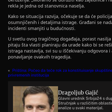
rekla je jedna od stanovnica naselja.
Kako se situacija razvija, očekuje se da će polici
osumnjičenih i detaljima istrage. Građani se nada
incidenti smanjiti u budućnosti.
U svetlu ovog tragičnog događaja, porast nasilja
pitaju šta vlasti planiraju da urade kako bi se r
istraga nastavlja, svi su u iščekivanju odgovora i 
ponavljanje ovakvih tragedija.
«
Priština: Počeo da teče rok za konstituisanje skupštin
privremenih institucija
Dragoljub Gajić
Glavni urednik Srbija24 s du
Stručnjak u različitim oblast
analize u svaki materijal.