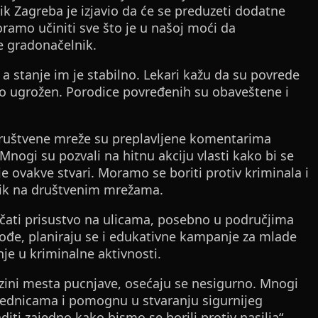
k Zagreba je izjavio da će se preduzeti dodatne
ramo učiniti sve što je u našoj moći da
e gradonačelnik.
a stanje im je stabilno. Lekari kažu da su povrede
otno ugrožen. Porodice povređenih su obaveštene i
a društvene mreže su preplavljene komentarima
 Mnogi su pozvali na hitnu akciju vlasti kako bi se
je ovakve stvari. Moramo se boriti protiv kriminala i
snik na društvenim mrežama.
ačati prisustvo na ulicama, posebno u područjima
ođe, planiraju se i edukativne kampanje za mlade
nje u kriminalne aktivnosti.
lizini mesta pucnjave, osećaju se nesigurno. Mnogi
zajednicama i pomognu u stvaranju sigurnijeg
iti zajedno kako bismo se borili protiv nasilja“,