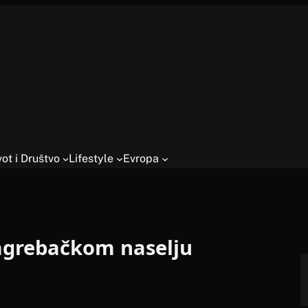
vot i Društvo
Lifestyle
Evropa
zagrebačkom naselju