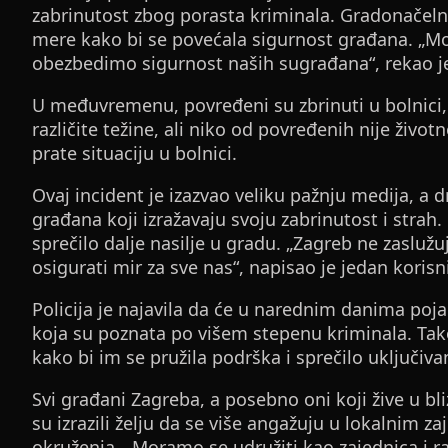
zabrinutost zbog porasta kriminala. Gradonačelni
mere kako bi se povećala sigurnost građana. „Mo
obezbedimo sigurnost naših sugrađana“, rekao j
U međuvremenu, povređeni su zbrinuti u bolnici, 
različite težine, ali niko od povređenih nije živ
prate situaciju u bolnici.
Ovaj incident je izazvao veliku pažnju medija, 
građana koji izražavaju svoju zabrinutost i strah.
sprečilo dalje nasilje u gradu. „Zagreb ne zaslužu
osigurati mir za sve nas“, napisao je jedan kori
Policija je najavila da će u narednim danima poj
koja su poznata po višem stepenu kriminala. Tak
kako bi im se pružila podrška i sprečilo uključiva
Svi građani Zagreba, a posebno oni koji žive u b
su izrazili želju da se više angažuju u lokalnim 
okruženja. „Moramo se udružiti kao zajednica i rad