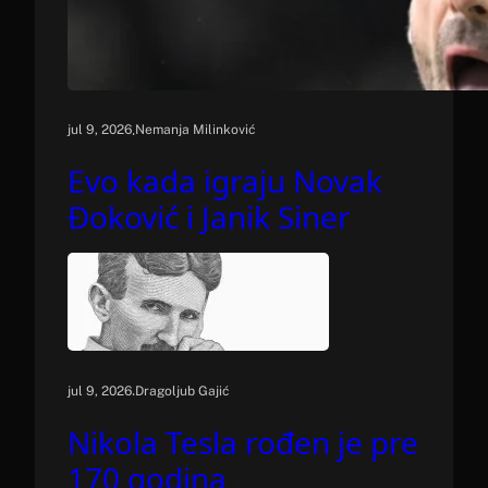
.
jul 9, 2026
Nemanja Milinković
Evo kada igraju Novak
Đoković i Janik Siner
.
jul 9, 2026
Dragoljub Gajić
Nikola Tesla rođen je pre
170 godina