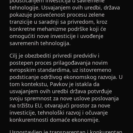
podsticanjem investicija u savremene
tehnologije. Usvajanjem ovih uredbi, država
pokazuje posvećenost procesu zelene
tranzicije u saradnji sa privredom, kroz
konkretne mehanizme podrške koji će
omogućiti nove investicije i uvođenje
savremenih tehnologija.
Cilj je obezbediti privredi predvidiv i
postepen proces prilagođavanja novim
evropskim standardima, uz istovremeno
podsticanje održivog ekonomskog razvoja. U
tom kontekstu, Pavkov je istakla da
usvajanjem ovih uredbi država potvrđuje
svoju spremnost za nove uslove poslovanja
na tržištu EU, otvarajući prostor za nove
investicije, tehnološki razvoj i očuvanje
konkurentnosti domaće ekonomije.
Uspostavljen je transparentan i konkurentan