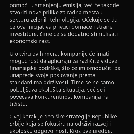
pomoći u smanjenju emisija, već će takođe
stvoriti nove prilike za radna mesta u
sektoru zelenih tehnologija. Očekuje se da
će ova inicijativa privući domaće i strane
investitore, čime će se dodatno stimulisati
ekonomski rast.
U okviru ovih mera, kompanije će imati
mogućnost da apliciraju za različite vidove
finansijske podrške, što će im omogućiti da
unaprede svoje poslovanje prema
standardima održivosti. Time se ne samo
poboljšava ekološka situacija, već se i
povećava konkurentnost kompanija na
tržištu.
Ovaj korak je deo šire strategije Republike
Srbije koja se fokusira na održivi razvoj i
ekološku odgovornost. Kroz ove uredbe,