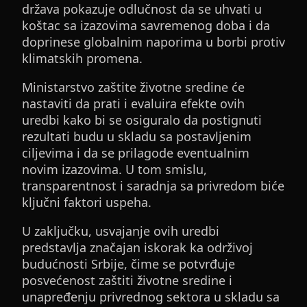
država pokazuje odlučnost da se uhvati u
koštac sa izazovima savremenog doba i da
doprinese globalnim naporima u borbi protiv
klimatskih promena.
Ministarstvo zaštite životne sredine će
nastaviti da prati i evaluira efekte ovih
uredbi kako bi se osiguralo da postignuti
rezultati budu u skladu sa postavljenim
ciljevima i da se prilagode eventualnim
novim izazovima. U tom smislu,
transparentnost i saradnja sa privredom biće
ključni faktori uspeha.
U zaključku, usvajanje ovih uredbi
predstavlja značajan iskorak ka održivoj
budućnosti Srbije, čime se potvrđuje
posvećenost zaštiti životne sredine i
unapređenju privrednog sektora u skladu sa