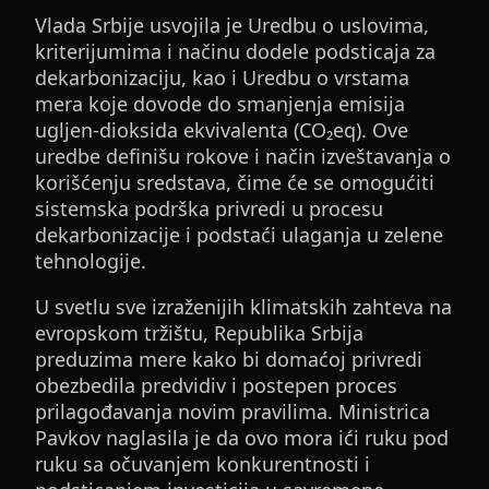
Vlada Srbije usvojila je Uredbu o uslovima,
kriterijumima i načinu dodele podsticaja za
dekarbonizaciju, kao i Uredbu o vrstama
mera koje dovode do smanjenja emisija
ugljen-dioksida ekvivalenta (CO₂eq). Ove
uredbe definišu rokove i način izveštavanja o
korišćenju sredstava, čime će se omogućiti
sistemska podrška privredi u procesu
dekarbonizacije i podstaći ulaganja u zelene
tehnologije.
U svetlu sve izraženijih klimatskih zahteva na
evropskom tržištu, Republika Srbija
preduzima mere kako bi domaćoj privredi
obezbedila predvidiv i postepen proces
prilagođavanja novim pravilima. Ministrica
Pavkov naglasila je da ovo mora ići ruku pod
ruku sa očuvanjem konkurentnosti i