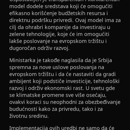
model dodele sredstava koji će omogućiti
efikasno korišćenje budžetskih resursa i
direktnu podršku privredi. Ovaj model ima za
cilj da ohrabri kompanije da investiraju u
zelene tehnologije, koje će im omogućiti
lakše poslovanje na evropskom tržištu i
dugoročan održiv razvoj.
Ministarka je takođe naglasila da je Srbija
spremna za nove uslove poslovanja na
evropskom tržištu i da će nastaviti da gradi
ambijent koji podstiče investicije, tehnološki
razvoj i održiv ekonomski rast. U svetu gde
se klimatske promene sve više osećaju,
ovakvi koraci su neophodni za obezbeđivanje
budućnosti kako za privredu, tako i za
životnu sredinu.
Implementacija ovih uredbi ne samo da će