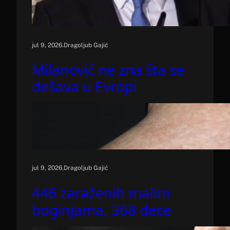
.
jul 9, 2026
Dragoljub Gajić
Milanović ne zna šta se
dešava u Evropi
.
jul 9, 2026
Dragoljub Gajić
446 zaraženih malim
boginjama, 368 dece