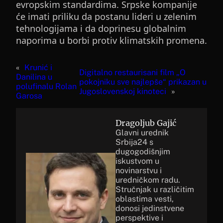
evropskim standardima. Srpske kompanije
će imati priliku da postanu lideri u zelenim
tehnologijama i da doprinesu globalnim
naporima u borbi protiv klimatskih promena.
«
Krunić i
Digitalno restaurisani film „O
Danilina u
pokojniku sve najlepše“ prikazan u
polufinalu Rolan
Jugoslovenskoj kinoteci
»
Garosa
Dragoljub Gajić
Glavni urednik
Srbija24 s
dugogodišnjim
iskustvom u
novinarstvu i
uredničkom radu.
Stručnjak u različitim
oblastima vesti,
donosi jedinstvene
perspektive i