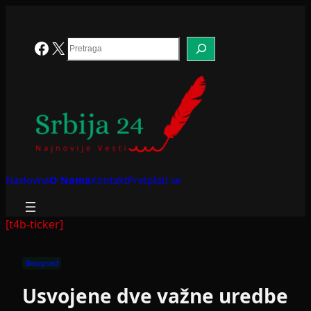
Skoči
na
sadržaj
Search
Facebook
X
Naslovna
O Nama
Kontakt
Pretplati se
[t4b-ticker]
Beograd
Usvojene dve važne uredbe