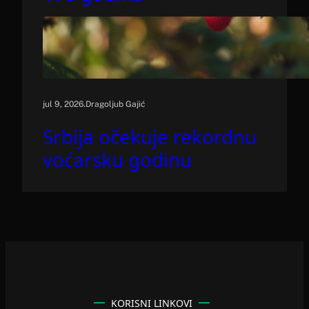
.
jul 9, 2026
Dragoljub Gajić
Srbija očekuje rekordnu
voćarsku godinu
KORISNI LINKOVI