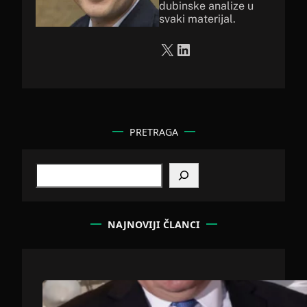
dubinske analize u
svaki materijal.
X
LinkedIn
PRETRAGA
S
e
a
r
c
NAJNOVIJI ČLANCI
h