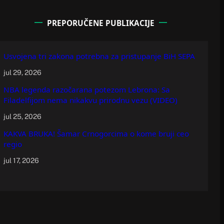
PREPORUČENE PUBLIKACIJE
Usvojena tri zakona potrebna za pristupanje BiH SEPA
jul 29, 2026
NBA legenda razočarana potezom Lebrona: Sa
Filadelfijom nema nikakvu prirodnu vezu (VIDEO)
jul 25, 2026
KAKVA BRUKA! Šamar Crnogorcima o kome bruji ceo
regio
jul 17, 2026