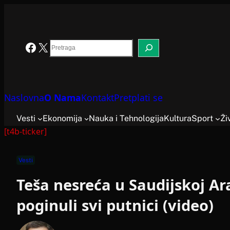
Skoči
na
sadržaj
Search
Facebook
X
Naslovna
O Nama
Kontakt
Pretplati se
Vesti
Ekonomija
Nauka i Tehnologija
Kultura
Sport
Ži
[t4b-ticker]
Vesti
Teša nesreća u Saudijskoj Ara
poginuli svi putnici (video)