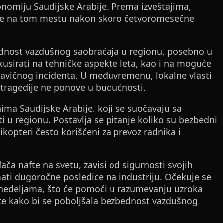
ekonomiju Saudijske Arabije. Prema izveštajima,
afte na tom mestu nakon skoro četvoromesečne
ednost vazdušnog saobraćaja u regionu, posebno u
okusirati na tehničke aspekte leta, kao i na moguće
ravičnog incidenta. U međuvremenu, lokalne vlasti
 tragedije ne ponove u budućnosti.
ima Saudijske Arabije, koji se suočavaju sa
 u regionu. Postavlja se pitanje koliko su bezbedni
ikopteri često korišćeni za prevoz radnika i
ača nafte na svetu, zavisi od sigurnosti svojih
ati dugoročne posledice na industriju. Očekuje se
im nedeljama, što će pomoći u razumevanju uzroka
ete kako bi se poboljšala bezbednost vazdušnog