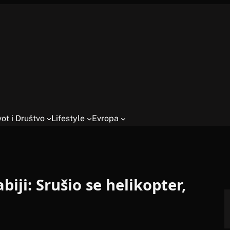
vot i Društvo
Lifestyle
Evropa
biji: Srušio se helikopter,