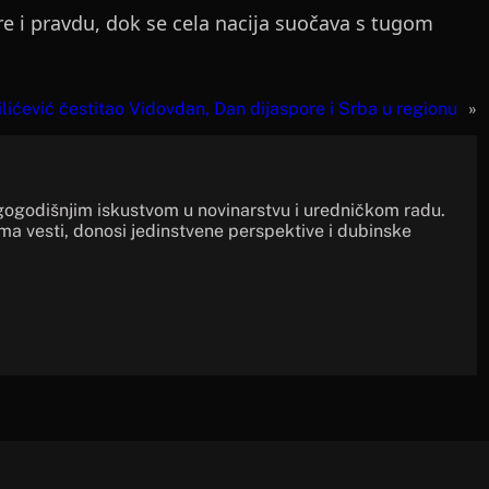
 i pravdu, dok se cela nacija suočava s tugom
ilićević čestitao Vidovdan, Dan dijaspore i Srba u regionu
»
gogodišnjim iskustvom u novinarstvu i uredničkom radu.
ima vesti, donosi jedinstvene perspektive i dubinske