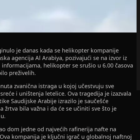
oginulo je danas kada se helikopter kompanije
ka agencija Al Arabiya, pozivajući se na izvor iz
 informacijama, helikopter se srušio u 6.00 časova
lo preživelih.
nuta zvanična istraga u kojoj učestvuju sve
sreće i uništenja letelice. Ova tragedija je izazvala
ke Saudijske Arabije izrazilo je saučešće
žrtva bila važna i da će se učiniti sve što je
u.
ao dom jedne od najvećih rafinerija nafte na
va kompanija je ključni igrač u globalnoj naftnoj