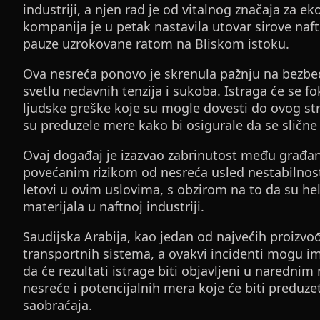
industriji, a njen rad je od vitalnog značaja za 
kompanija je u petak nastavila utovar sirove n
pauze uzrokovane ratom na Bliskom istoku.
Ova nesreća ponovo je skrenula pažnju na bezb
svetlu nedavnih tenzija i sukoba. Istraga će se f
ljudske greške koje su mogle dovesti do ovog st
su preduzele mere kako bi osigurale da se slične
Ovaj događaj je izazvao zabrinutost među građan
povećanim rizikom od nesreća usled nestabilnosti
letovi u ovim uslovima, s obzirom na to da su hel
materijala u naftnoj industriji.
Saudijska Arabija, kao jedan od najvećih proizvođ
transportnih sistema, a ovakvi incidenti mogu im
da će rezultati istrage biti objavljeni u naredn
nesreće i potencijalnih mera koje će biti preduz
saobraćaja.