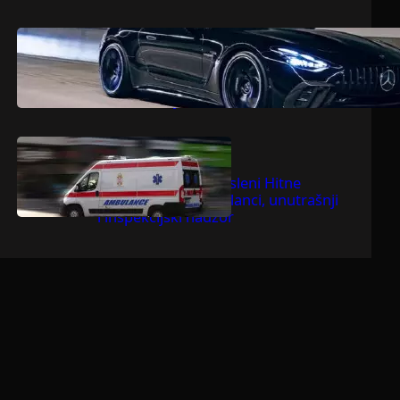
.
jul 9, 2026
Dragoljub Gajić
Mercedesova V8 zvijer ostavlja
konkurenciju bez daha
.
jul 9, 2026
Dragoljub Gajić
Suspendovani zaposleni Hitne
pomoći u Bačkoj Palanci, unutrašnji
i inspekcijski nadzor