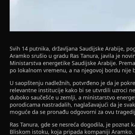
Svih 14 putnika, državljana Saudijske Arabije, p
Aramko srušio u gradu Ras Tanura, javila je novins
Ministarstva energetike Saudijske Arabije. Prema
po lokalnom vremenu, a na njegovoj bordu nije bi
U saopštenju nadležnih, potvrđeno je da je pokre
relevantne institucije kako bi se utvrdili uzroci ne
duboko saučešće u zemlji, a ministarstvo energeti
porodicama nastradalih, naglašavajući da je svaka 
moguće da se pronađu odgovorni za ovu tragedij
Ras Tanura, gde se nesreća dogodila, je poznat k
Bliskom istoku, koja pripada kompaniji Aramko. O