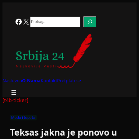
Skoči
na
sadržaj
Search
Facebook
X
Naslovna
O Nama
Kontakt
Pretplati se
[t4b-ticker]
Moda i lepota
Teksas jakna je ponovo u