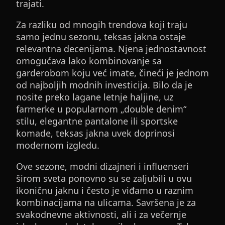
trajati.
Za razliku od mnogih trendova koji traju
samo jednu sezonu, teksas jakna ostaje
relevantna decenijama. Njena jednostavnost
omogućava lako kombinovanje sa
garderobom koju već imate, čineći je jednom
od najboljih modnih investicija. Bilo da je
nosite preko lagane letnje haljine, uz
farmerke u popularnom „double denim“
stilu, elegantne pantalone ili sportske
komade, teksas jakna uvek doprinosi
modernom izgledu.
Ove sezone, modni dizajneri i influenseri
širom sveta ponovno su se zaljubili u ovu
ikoničnu jaknu i često je viđamo u raznim
kombinacijama na ulicama. Savršena je za
svakodnevne aktivnosti, ali i za večernje