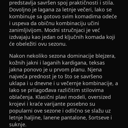
predstavlja savršen spoj praktičnosti i stila.
Dovoljno je lagana za letnje večeri, lako se
kombinuje sa gotovo svim komadima odeće
i uspeva da običnu kombinaciju učini
zanimljivijom. Modni stručnjaci je već
izdvajaju kao jedan od ključnih komada koji
će obeležiti ovu sezonu.
Nakon nekoliko sezona dominacije blejzera,
kožnih jakni i laganih kardigana, teksas
jakna ponovo je u prvom planu. Njena
najveća prednost je to što se savršeno
uklapa i u dnevne i u večernje kombinacije, a
lako se prilagođava različitim stilovima
oblačenja. Klasični plavi modeli, oversized
krojevi i kraće varijante posebno su
popularni ove sezone i odlično se slažu uz
letnje haljine, lanene pantalone, šortseve i
suknje.