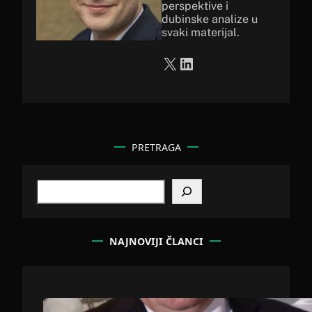
perspektive i
dubinske analize u
svaki materijal.
X
LinkedIn
PRETRAGA
S
e
a
r
c
NAJNOVIJI ČLANCI
h