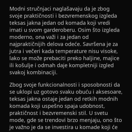
Modni stručnjaci naglašavaju da je zbog
svoje praktičnosti i bezvremenskog izgleda
teksas jakna jedan od komada koji vredi
imati u svom garderoberu. Osim što izgleda
moderno, ona važi i za jedan od
najpraktičnijih delova odeće. Savršena je za
jutra i večeri kada temperature nisu visoke,
lako se može prebaciti preko haljine, majice
ili košulje i odmah daje kompletniji izgled
svakoj kombinaciji.
Zbog svoje funkcionalnosti i sposobnosti da
se uklopi uz gotovo svaku obuću i aksesoare,
teksas jakna ostaje jedan od retkih modnih
komada koji uspešno spaja udobnost,
praktičnost i bezvremenski stil. U svetu
mode, gde se trendovi brzo menjaju, ono što
je važno je da se investira u komade koji će