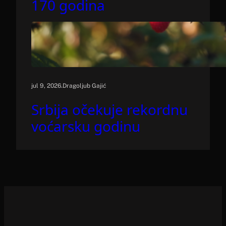
170 godina
.
jul 9, 2026
Dragoljub Gajić
Srbija očekuje rekordnu
voćarsku godinu