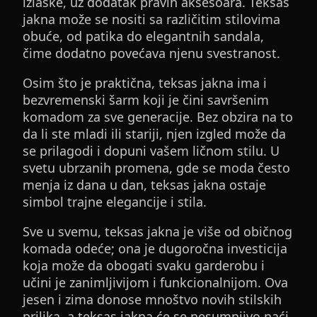
izlaske, uz dodatak pravih aksesoara. Teksas
jakna može se nositi sa različitim stilovima
obuće, od patika do elegantnih sandala,
čime dodatno povećava njenu svestranost.
Osim što je praktična, teksas jakna ima i
bezvremenski šarm koji je čini savršenim
komadom za sve generacije. Bez obzira na to
da li ste mladi ili stariji, njen izgled može da
se prilagodi i dopuni vašem ličnom stilu. U
svetu ubrzanih promena, gde se moda često
menja iz dana u dan, teksas jakna ostaje
simbol trajne elegancije i stila.
Sve u svemu, teksas jakna je više od običnog
komada odeće; ona je dugoročna investicija
koja može da obogati svaku garderobu i
učini je zanimljivijom i funkcionalnijom. Ova
jesen i zima donose mnoštvo novih stilskih
prilika, a teksas jakna će se nesumnjivo naći