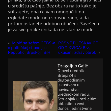
u središtu pažnje. Bez obzira na to kako je
stilizujete, ona će vam omogućiti da
izgledate moderno i sofisticirano, a da
pritom ostanete udobno obučeni. Savršena
je za sve prilike i nikada ne izlazi iz mode.
«
Minić sa šefom OEBS-a
POSNE PLjESKAVICE
o političkoj situaciji u
OD TIKVICA: Brz,
Republici Srpskoj i BiH
ukusan i zdrav obrok
»
Dragoljub Gajić
Glavni urednik
Srbija24 s
dugogodišnjim
iskustvom u
novinarstvu i
uredničkom radu.
Stručnjak u različitim
oblastima vesti,
donosi jedinstvene