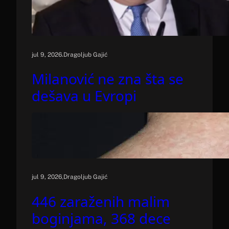
.
jul 9, 2026
Dragoljub Gajić
Milanović ne zna šta se
dešava u Evropi
.
jul 9, 2026
Dragoljub Gajić
446 zaraženih malim
boginjama, 368 dece