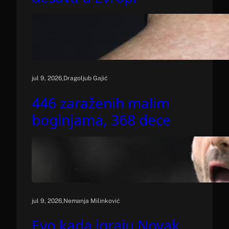
.
jul 9, 2026
Dragoljub Gajić
446 zaraženih malim
boginjama, 368 dece
.
jul 9, 2026
Nemanja Milinković
Evo kada igraju Novak