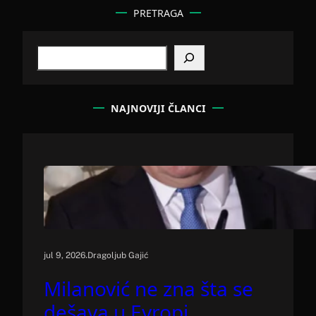
PRETRAGA
S
e
a
r
c
NAJNOVIJI ČLANCI
h
.
jul 9, 2026
Dragoljub Gajić
Milanović ne zna šta se
dešava u Evropi