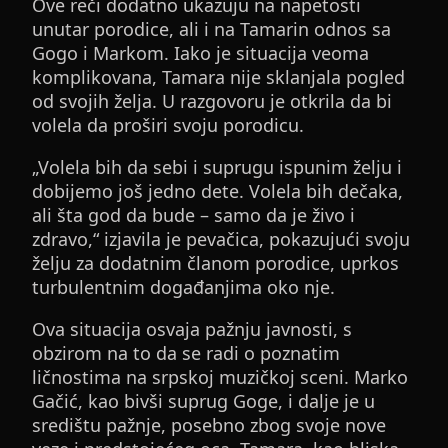
Ove reči dodatno ukazuju na napetosti
unutar porodice, ali i na Tamarin odnos sa
Gogo i Markom. Iako je situacija veoma
komplikovana, Tamara nije sklanjala pogled
od svojih želja. U razgovoru je otkrila da bi
volela da proširi svoju porodicu.
„Volela bih da sebi i suprugu ispunim želju i
dobijemo još jedno dete. Volela bih dečaka,
ali šta god da bude – samo da je živo i
zdravo,“ izjavila je pevačica, pokazujući svoju
želju za dodatnim članom porodice, uprkos
turbulentnim događanjima oko nje.
Ova situacija osvaja pažnju javnosti, s
obzirom na to da se radi o poznatim
ličnostima na srpskoj muzičkoj sceni. Marko
Gačić, kao bivši suprug Goge, i dalje je u
središtu pažnje, posebno zbog svoje nove