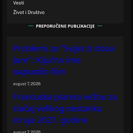
Vesti
Život i Društvo
PREPORUČENE PUBLIKACIJE
Problemi za "Svijet iz doba
Jure": Ključno ime
napustilo film
avgust 7, 2026
Francuska planira vežbu za
slučaj velikog nestanka
struje 2027. godine
avgust 7, 2026