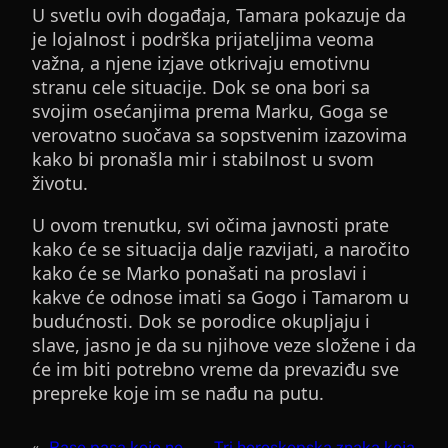
U svetlu ovih događaja, Tamara pokazuje da
je lojalnost i podrška prijateljima veoma
važna, a njene izjave otkrivaju emotivnu
stranu cele situacije. Dok se ona bori sa
svojim osećanjima prema Marku, Goga se
verovatno suočava sa sopstvenim izazovima
kako bi pronašla mir i stabilnost u svom
životu.
U ovom trenutku, svi očima javnosti prate
kako će se situacija dalje razvijati, a naročito
kako će se Marko ponašati na proslavi i
kakve će odnose imati sa Gogo i Tamarom u
budućnosti. Dok se porodice okupljaju i
slave, jasno je da su njihove veze složene i da
će im biti potrebno vreme da prevaziđu sve
prepreke koje im se nađu na putu.
«
Rase pasa koje ne
Tri horoskopska znaka koja