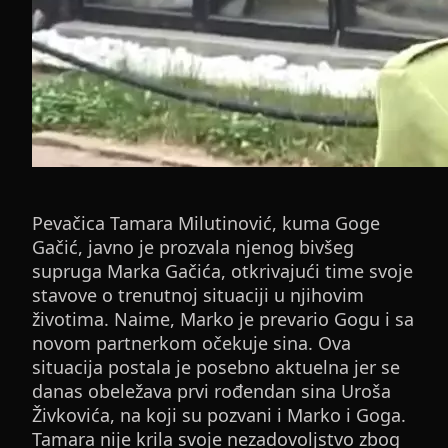
Pevačica Tamara Milutinović, kuma Goge
Gačić, javno je prozvala njenog bivšeg
supruga Marka Gačića, otkrivajući time svoje
stavove o trenutnoj situaciji u njihovim
životima. Naime, Marko je prevario Gogu i sa
novom partnerkom očekuje sina. Ova
situacija postala je posebno aktuelna jer se
danas obeležava prvi rođendan sina Uroša
Živkovića, na koji su pozvani i Marko i Goga.
Tamara nije krila svoje nezadovoljstvo zbog