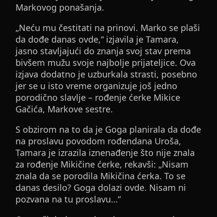
Markovog ponašanja.
„Neću mu čestitati na prinovi. Marko se plaši
da dođe danas ovde,“ izjavila je Tamara,
jasno stavljajući do znanja svoj stav prema
bivšem mužu svoje najbolje prijateljice. Ova
izjava dodatno je uzburkala strasti, posebno
jer se u isto vreme organizuje još jedno
porodično slavlje – rođenje ćerke Mikice
Gačića, Markove sestre.
S obzirom na to da je Goga planirala da dođe
na proslavu povodom rođendana Uroša,
Tamara je izrazila iznenađenje što nije znala
za rođenje Mikičine ćerke, rekavši: „Nisam
znala da se porodila Mikičina ćerka. To se
danas desilo? Goga dolazi ovde. Nisam ni
pozvana na tu proslavu…“