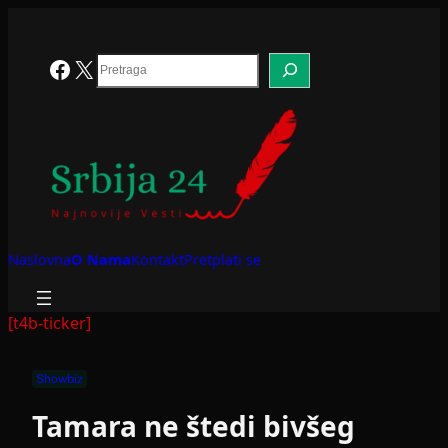
Skoči
na
sadržaj
Search
Facebook
X
Naslovna
O Nama
Kontakt
Pretplati se
[t4b-ticker]
Showbiz
Tamara ne štedi bivšeg