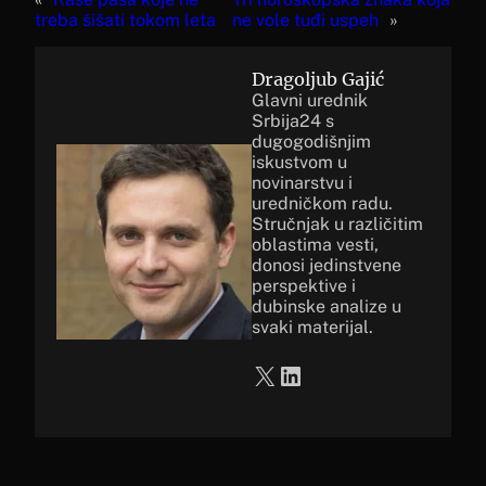
treba šišati tokom leta
ne vole tuđi uspeh
»
Dragoljub Gajić
Glavni urednik
Srbija24 s
dugogodišnjim
iskustvom u
novinarstvu i
uredničkom radu.
Stručnjak u različitim
oblastima vesti,
donosi jedinstvene
perspektive i
dubinske analize u
svaki materijal.
X
LinkedIn