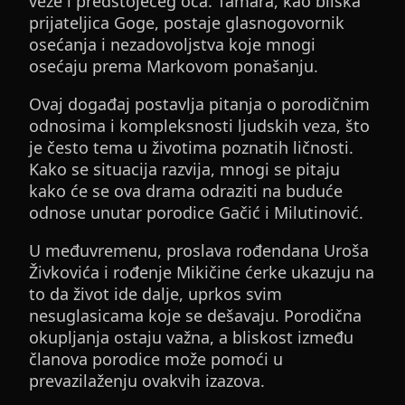
veze i predstojećeg oca. Tamara, kao bliska
prijateljica Goge, postaje glasnogovornik
osećanja i nezadovoljstva koje mnogi
osećaju prema Markovom ponašanju.
Ovaj događaj postavlja pitanja o porodičnim
odnosima i kompleksnosti ljudskih veza, što
je često tema u životima poznatih ličnosti.
Kako se situacija razvija, mnogi se pitaju
kako će se ova drama odraziti na buduće
odnose unutar porodice Gačić i Milutinović.
U međuvremenu, proslava rođendana Uroša
Živkovića i rođenje Mikičine ćerke ukazuju na
to da život ide dalje, uprkos svim
nesuglasicama koje se dešavaju. Porodična
okupljanja ostaju važna, a bliskost između
članova porodice može pomoći u
prevazilaženju ovakvih izazova.