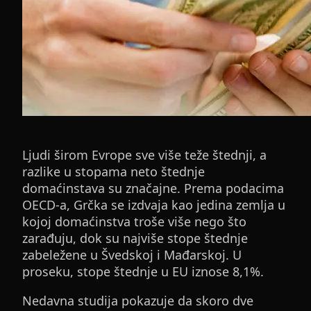
Ljudi širom Evrope sve više teže štednji, a
razlike u stopama neto štednje
domaćinstava su značajne. Prema podacima
OECD-a, Grčka se izdvaja kao jedina zemlja u
kojoj domaćinstva troše više nego što
zarađuju, dok su najviše stope štednje
zabeležene u Švedskoj i Mađarskoj. U
proseku, stope štednje u EU iznose 8,1%.
Nedavna studija pokazuje da skoro dve