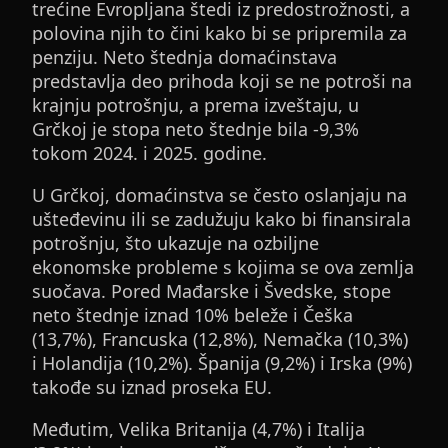
trećine Evropljana štedi iz predostrožnosti, a
polovina njih to čini kako bi se pripremila za
penziju. Neto štednja domaćinstava
predstavlja deo prihoda koji se ne potroši na
krajnju potrošnju, a prema izveštaju, u
Grčkoj je stopa neto štednje bila -9,3%
tokom 2024. i 2025. godine.
U Grčkoj, domaćinstva se često oslanjaju na
ušteđevinu ili se zadužuju kako bi finansirala
potrošnju, što ukazuje na ozbiljne
ekonomske probleme s kojima se ova zemlja
suočava. Pored Mađarske i Švedske, stope
neto štednje iznad 10% beleže i Češka
(13,7%), Francuska (12,8%), Nemačka (10,3%)
i Holandija (10,2%). Španija (9,2%) i Irska (9%)
takođe su iznad proseka EU.
Međutim, Velika Britanija (4,7%) i Italija