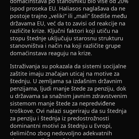
domaćinstava po stanovniku bio više od 20%
ispod proseka EU. Haliasos naglašava da ne
postoje trajno „veliki“ ili „mali“ štediše među
državama EU, već da to zavisi od reakcije na
različite krize. Ključni faktori koji utiču na
stopu štednje uključuju starosnu strukturu
stanovništva i način na koji različite grupe
domaćinstava reaguju na krize.
Istraživanja su pokazala da sistemi socijalne
zaštite imaju značajan uticaj na motive za
štednju. U zemljama sa izdašnim državnim
penzijama, ljudi manje štede za penziju, dok
u državama sa snažnim javnim zdravstvenim
sistemom manje štede za nepredviđene
troškove. Ovi nalazi sugeriraju da su štednja
za penziju i štednja iz predostrožnosti
dominantni motivi za štednju u Evropi,
delimično zbog nedovoljno adekvatnih