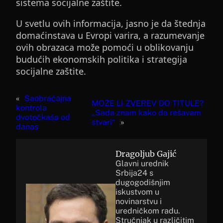
sistema socijalne zaštite.
U svetlu ovih informacija, jasno je da štednja
domaćinstava u Evropi varira, a razumevanje
ovih obrazaca može pomoći u oblikovanju
budućih ekonomskih politika i strategija
socijalne zaštite.
«
Saobraćajna
MOŽE LI ZVEREV DO TITULE?
kontrola
„Sada znam kako da rešavam
dvotočkaša od
stvari“
»
danas
Dragoljub Gajić
Glavni urednik
Srbija24 s
dugogodišnjim
iskustvom u
novinarstvu i
uredničkom radu.
Stručnjak u različitim