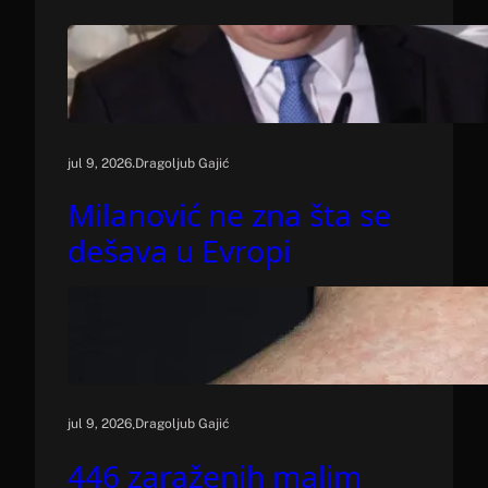
.
jul 9, 2026
Dragoljub Gajić
Milanović ne zna šta se
dešava u Evropi
.
jul 9, 2026
Dragoljub Gajić
446 zaraženih malim