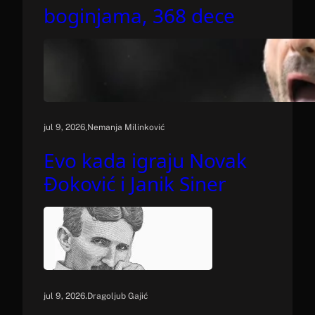
boginjama, 368 dece
.
jul 9, 2026
Nemanja Milinković
Evo kada igraju Novak
Đoković i Janik Siner
.
jul 9, 2026
Dragoljub Gajić