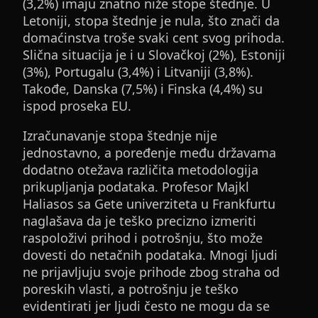
(3,2%) imaju znatno niže stope štednje. U
Letoniji, stopa štednje je nula, što znači da
domaćinstva troše svaki cent svog prihoda.
Slična situacija je i u Slovačkoj (2%), Estoniji
(3%), Portugalu (3,4%) i Litvaniji (3,8%).
Takođe, Danska (7,5%) i Finska (4,4%) su
ispod proseka EU.
Izračunavanje stopa štednje nije
jednostavno, a poređenje među državama
dodatno otežava različita metodologija
prikupljanja podataka. Profesor Majkl
Haliasos sa Gete univerziteta u Frankfurtu
naglašava da je teško precizno izmeriti
raspoloživi prihod i potrošnju, što može
dovesti do netačnih podataka. Mnogi ljudi
ne prijavljuju svoje prihode zbog straha od
poreskih vlasti, a potrošnju je teško
evidentirati jer ljudi često ne mogu da se