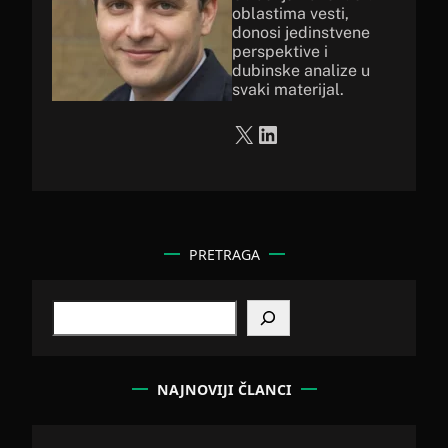
oblastima vesti,
donosi jedinstvene
perspektive i
dubinske analize u
svaki materijal.
X
LinkedIn
PRETRAGA
S
e
a
r
c
NAJNOVIJI ČLANCI
h