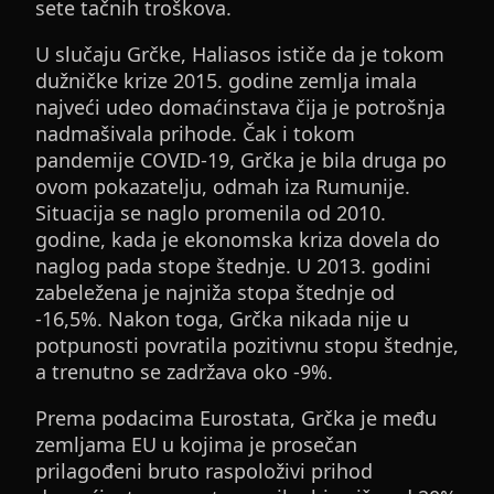
sete tačnih troškova.
U slučaju Grčke, Haliasos ističe da je tokom
dužničke krize 2015. godine zemlja imala
najveći udeo domaćinstava čija je potrošnja
nadmašivala prihode. Čak i tokom
pandemije COVID-19, Grčka je bila druga po
ovom pokazatelju, odmah iza Rumunije.
Situacija se naglo promenila od 2010.
godine, kada je ekonomska kriza dovela do
naglog pada stope štednje. U 2013. godini
zabeležena je najniža stopa štednje od
-16,5%. Nakon toga, Grčka nikada nije u
potpunosti povratila pozitivnu stopu štednje,
a trenutno se zadržava oko -9%.
Prema podacima Eurostata, Grčka je među
zemljama EU u kojima je prosečan
prilagođeni bruto raspoloživi prihod