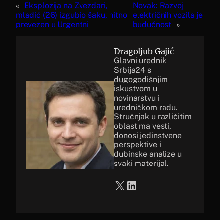
«
Eksplozija na Zvezdari,
Novak: Razvoj
mladić (26) izgubio šaku, hitno
električnih vozila je
prevezen u Urgentni
budućnost
»
Dragoljub Gajić
Glavni urednik
Srbija24 s
dugogodišnjim
iskustvom u
novinarstvu i
uredničkom radu.
Stručnjak u različitim
oblastima vesti,
donosi jedinstvene
perspektive i
dubinske analize u
svaki materijal.
X
LinkedIn