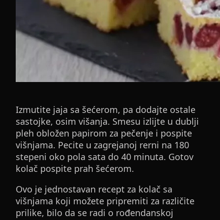
Izmutite jaja sa šećerom, pa dodajte ostale
sastojke, osim višanja. Smesu izlijte u dublji
pleh obložen papirom za pečenje i pospite
višnjama. Pecite u zagrejanoj rerni na 180
stepeni oko pola sata do 40 minuta. Gotov
kolač pospite prah šećerom.
Ovo je jednostavan recept za kolač sa
višnjama koji možete pripremiti za različite
prilike, bilo da se radi o rođendanskoj