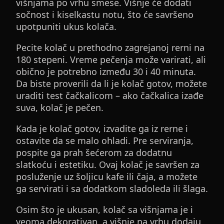
višnjama po vrhu smese. Višnje će dodati
sočnost i kiselkastu notu, što će savršeno
upotpuniti ukus kolača.
Pecite kolač u prethodno zagrejanoj rerni na
180 stepeni. Vreme pečenja može varirati, ali
obično je potrebno između 30 i 40 minuta.
Da biste proverili da li je kolač gotov, možete
uraditi test čačkalicom – ako čačkalica izađe
suva, kolač je pečen.
Kada je kolač gotov, izvadite ga iz rerne i
ostavite da se malo ohladi. Pre serviranja,
pospite ga prah šećerom za dodatnu
slatkoću i estetiku. Ovaj kolač je savršen za
posluženje uz šoljicu kafe ili čaja, a možete
ga servirati i sa dodatkom sladoleda ili šlaga.
Osim što je ukusan, kolač sa višnjama je i
veoma dekorativan, a višnje na vrhu dodaju