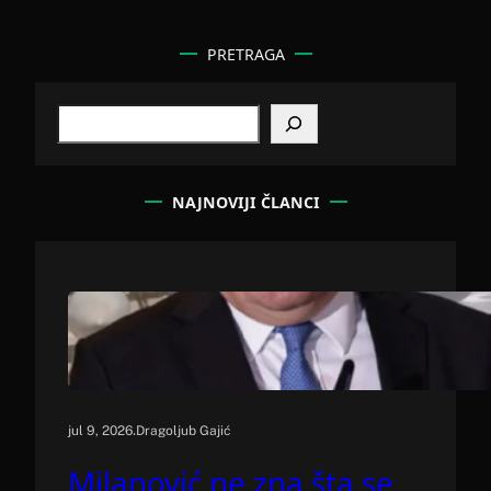
PRETRAGA
S
e
a
r
c
NAJNOVIJI ČLANCI
h
.
jul 9, 2026
Dragoljub Gajić
Milanović ne zna šta se