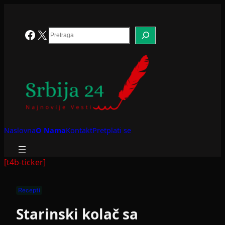
Skoči
na
sadržaj
Search
Facebook
X
Naslovna
O Nama
Kontakt
Pretplati se
[t4b-ticker]
Recepti
Starinski kolač sa