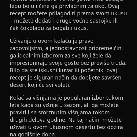
lepu boju i čine ga privlačnim za oko. Ovaj
recept možete prilagoditi prema svom ukusu
– možete dodati i druge voćne sastojke ili
čak čokoladu za bogatiji ukus.
Uživanje u ovom kolaču je pravo
zadovoljstvo, a jednostavnost pripreme čini
ga idealnim izborom za sve koji žele da
impresioniraju svoje goste bez previše truda.
Bilo da ste iskusni kuvar ili početnik, ovaj
recept je siguran način da dobijete savršen
desert koji će svi voleti.
Kolač sa višnjama je popularan izbor tokom
leta kada su višnje u sezoni, ali ga možete
praviti i sa smrznutim višnjama tokom
drugih delova godine. Na taj način, možete
uživati u ovom ukusnom desertu bez obzira
na godišnje doba.