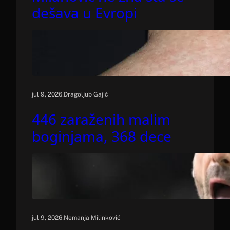
dešava u Evropi
.
jul 9, 2026
Dragoljub Gajić
446 zaraženih malim
boginjama, 368 dece
.
jul 9, 2026
Nemanja Milinković