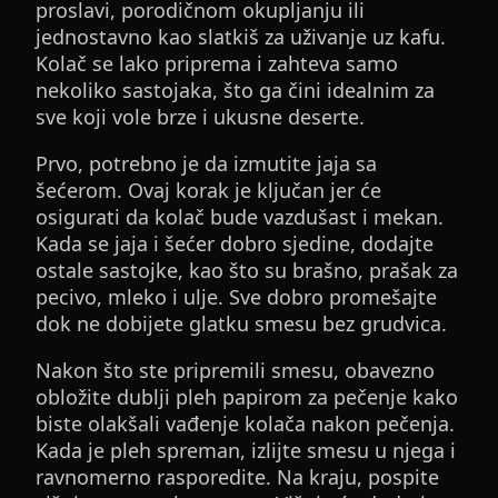
proslavi, porodičnom okupljanju ili
jednostavno kao slatkiš za uživanje uz kafu.
Kolač se lako priprema i zahteva samo
nekoliko sastojaka, što ga čini idealnim za
sve koji vole brze i ukusne deserte.
Prvo, potrebno je da izmutite jaja sa
šećerom. Ovaj korak je ključan jer će
osigurati da kolač bude vazdušast i mekan.
Kada se jaja i šećer dobro sjedine, dodajte
ostale sastojke, kao što su brašno, prašak za
pecivo, mleko i ulje. Sve dobro promešajte
dok ne dobijete glatku smesu bez grudvica.
Nakon što ste pripremili smesu, obavezno
obložite dublji pleh papirom za pečenje kako
biste olakšali vađenje kolača nakon pečenja.
Kada je pleh spreman, izlijte smesu u njega i
ravnomerno rasporedite. Na kraju, pospite