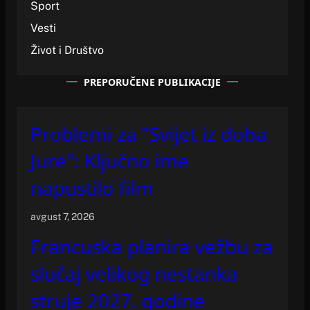
Sport
Vesti
Život i Društvo
PREPORUČENE PUBLIKACIJE
Problemi za "Svijet iz doba
Jure": Ključno ime
napustilo film
avgust 7, 2026
Francuska planira vežbu za
slučaj velikog nestanka
struje 2027. godine