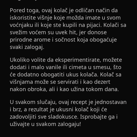
Pored toga, ovaj kolač je odličan način da
iskoristite višnje koje možda imate u svom
voćnjaku ili koje ste kupili na pijaci. Kolači sa
svežim voćem su uvek hit, jer donose
prirodne arome i sočnost koja obogaćuje
svaki zalogaj.
Ukoliko volite da eksperimentirate, možete
dodati i malo vanile ili cimeta u smesu, što
će dodatno obogatiti ukus kolača. Kolač sa
višnjama može se servirati i kao dezert
nakon obroka, ali i kao užina tokom dana.
U svakom slučaju, ovaj recept je jednostavan
i brz, a rezultat je ukusni kolač koji će
zadovoljiti sve sladokusce. Isprobajte ga i
uživajte u svakom zalogaju!