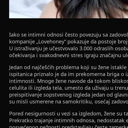
Iako se intimni odnosi često povezuju sa zadovol
kompanije „Lovehoney“ pokazuje da postoje brojni
U istraživanju je učestvovalo 3.000 odraslih osoba
očekivanja i svakodnevni stres igraju značajnu 
Jedan od najčešćih problema koji su žene istak
ispitanica priznalo je da im prekomerna briga o 
intimnosti. Mnoge žene navode da tokom bliskost
celulita ili izgleda tela, umesto da uživaju u tren
preispitivanje sopstvenog izgleda jedan od glavn
su misli usmerene na samokritiku, osećaj zadovo
Pored nesigurnosti u vezi sa izgledom, žene su t
Prekratko trajanje intimnih odnosa, nedostatak
posvećenog nežnosti predstavljaju česte zamerke