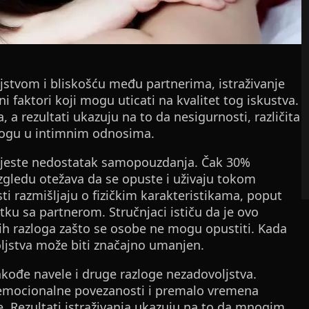
jstvom i bliskošću među partnerima, istraživanje
 faktori koji mogu uticati na kvalitet tog iskustva.
, a rezultati ukazuju na to da nesigurnosti, različita
ulogu u intimnim odnosima.
le jeste nedostatak samopouzdanja. Čak 30%
izgledu otežava da se opuste i uživaju tokom
i razmišljaju o fizičkim karakteristikama, poput
utku sa partnerom. Stručnjaci ističu da je ovo
ih razloga zašto se osobe ne mogu opustiti. Kada
ljstva može biti značajno umanjen.
akođe navele i druge razloge nezadovoljstva.
 emocionalne povezanosti i premalo vremena
. Rezultati istraživanja ukazuju na to da mnogim