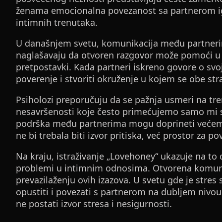
ženama emocionalna povezanost sa partnerom ig
intimnih trenutaka.
U današnjem svetu, komunikacija među partnerim
naglašavaju da otvoren razgovor može pomoći u p
pretpostavki. Kada partneri iskreno govore o svo
poverenje i stvoriti okruženje u kojem se obe str
Psiholozi preporučuju da se pažnja usmeri na tren
nesavršenosti koje često primećujemo samo mi s
podrška među partnerima mogu doprineti većem
ne bi trebala biti izvor pritiska, već prostor za p
Na kraju, istraživanje „Lovehoney“ ukazuje na to 
problemi u intimnim odnosima. Otvorena komuni
prevazilaženju ovih izazova. U svetu gde je stres 
opustiti i povezati s partnerom na dubljem nivou.
ne postati izvor stresa i nesigurnosti.