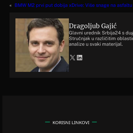
«
BMW M2 prvi put dobija xDrive: Više snage na asfaltu 
Dragoljub Gajić
Glavni urednik Srbija24 s du
Stručnjak u različitim oblast
analize u svaki materijal.
X
LinkedIn
KORISNI LINKOVI