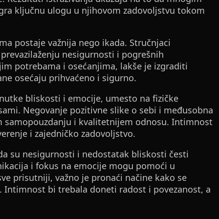
ra ključnu ulogu u njihovom zadovoljstvu tokom
a postaje važnija nego ikada. Stručnjaci
revazilaženju nesigurnosti i pogrešnih
jim potrebama i osećanjima, lakše je izgraditi
ane osećaju prihvaćeno i sigurno.
utke bliskosti i emocije, umesto na fizičke
ami. Negovanje pozitivne slike o sebi i međusobna
 samopouzdanju i kvalitetnijem odnosu. Intimnost
overenje i zajedničko zadovoljstvo.
da su nesigurnosti i nedostatak bliskosti česti
kacija i fokus na emocije mogu pomoći u
sve prisutniji, važno je pronaći načine kako se
 Intimnost bi trebala doneti radost i povezanost, a