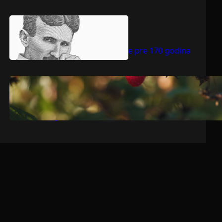
.
jul 9, 2026
Dragoljub Gajić
Nikola Tesla rođen je pre 170 godina
.
jul 9, 2026
Dragoljub Gajić
Srbija očekuje rekordnu voćarsku
godinu