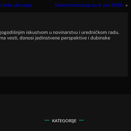
i brže ubrzanje
Dnevni horoskop za 4. jun 2026
»
gogodišnjim iskustvom u novinarstvu i uredničkom radu.
ima vesti, donosi jedinstvene perspektive i dubinske
KATEGORIJE