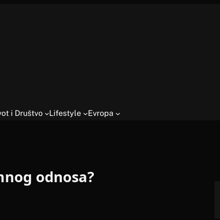
vot i Društvo
Lifestyle
Evropa
imnog odnosa?