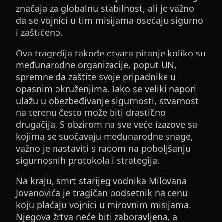
značaja za globalnu stabilnost, ali je važno
da se vojnici u tim misijama osećaju sigurno
i zaštićeno.
Ova tragedija takođe otvara pitanje koliko su
međunarodne organizacije, poput UN,
spremne da zaštite svoje pripadnike u
opasnim okruženjima. Iako se veliki napori
ulažu u obezbeđivanje sigurnosti, stvarnost
na terenu često može biti drastično
drugačija. S obzirom na sve veće izazove sa
kojima se suočavaju međunarodne snage,
važno je nastaviti s radom na poboljšanju
sigurnosnih protokola i strategija.
Na kraju, smrt starijeg vodnika Milovana
Jovanovića je tragičan podsetnik na cenu
koju plaćaju vojnici u mirovnim misijama.
Njegova žrtva neće biti zaboravljena, a