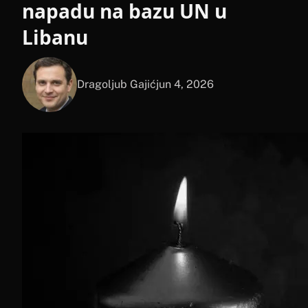
napadu na bazu UN u
Libanu
Dragoljub Gajić
jun 4, 2026