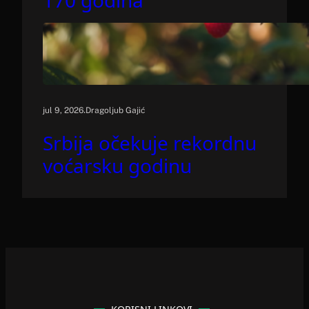
170 godina
.
jul 9, 2026
Dragoljub Gajić
Srbija očekuje rekordnu
voćarsku godinu