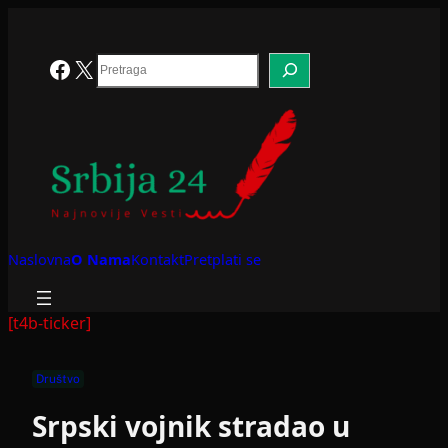
Skoči
na
sadržaj
Search
Facebook
X
Naslovna
O Nama
Kontakt
Pretplati se
[t4b-ticker]
Društvo
Srpski vojnik stradao u