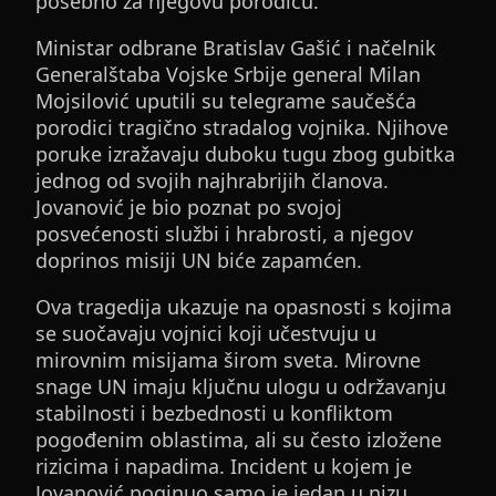
posebno za njegovu porodicu.
Ministar odbrane Bratislav Gašić i načelnik
Generalštaba Vojske Srbije general Milan
Mojsilović uputili su telegrame saučešća
porodici tragično stradalog vojnika. Njihove
poruke izražavaju duboku tugu zbog gubitka
jednog od svojih najhrabrijih članova.
Jovanović je bio poznat po svojoj
posvećenosti službi i hrabrosti, a njegov
doprinos misiji UN biće zapamćen.
Ova tragedija ukazuje na opasnosti s kojima
se suočavaju vojnici koji učestvuju u
mirovnim misijama širom sveta. Mirovne
snage UN imaju ključnu ulogu u održavanju
stabilnosti i bezbednosti u konfliktom
pogođenim oblastima, ali su često izložene
rizicima i napadima. Incident u kojem je
Jovanović poginuo samo je jedan u nizu