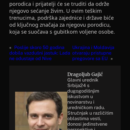
porodica i prijatelji će se truditi da održe
njegovo sećanje živim. U ovim teškim
trenucima, podrška zajednice i države biće
od ključnog značaja za njegovu porodicu,
koja se suočava s gubitkom voljene osobe.
«
Poslije skoro 50 godina
Ukrajina i Moldavija
dobila vazdušni jastuk: Lada
otvaraju pristupne
ne odustaje od Nive
pregovore sa EU
»
Dragoljub Gajić
Glavni urednik
Srbija24 s
dugogodišnjim
iskustvom u
novinarstvu i
uredničkom radu.
Stručnjak u različitim
oblastima vesti,
donosi jedinstvene
perspektive i