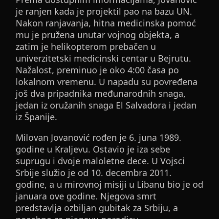
je ranjen kada je projektil pao na bazu UN.
Nakon ranjavanja, hitna medicinska pomoć
mu je pružena unutar vojnog objekta, a
zatim je helikopterom prebačen u
univerzitetski medicinski centar u Bejrutu.
Nažalost, preminuo je oko 4:00 časa po
lokalnom vremenu. U napadu su povređena
još dva pripadnika međunarodnih snaga,
jedan iz oružanih snaga El Salvadora i jedan
iz Španije.
Milovan Jovanović rođen je 6. juna 1989.
godine u Kraljevu. Ostavio je iza sebe
suprugu i dvoje maloletne dece. U Vojsci
Srbije služio je od 10. decembra 2011.
godine, a u mirovnoj misiji u Libanu bio je od
januara ove godine. Njegova smrt
predstavlja ozbiljan gubitak za Srbiju, a