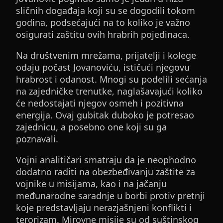
sličnih događaja koji su se dogodili tokom
godina, podsećajući na to koliko je važno
osigurati zaštitu ovih hrabrih pojedinaca.
Na društvenim mrežama, prijatelji i kolege
odaju počast Jovanoviću, ističući njegovu
hrabrost i odanost. Mnogi su podelili sećanja
na zajedničke trenutke, naglašavajući koliko
će nedostajati njegov osmeh i pozitivna
energija. Ovaj gubitak duboko je potresao
zajednicu, a posebno one koji su ga
poznavali.
Vojni analitičari smatraju da je neophodno
dodatno raditi na obezbeđivanju zaštite za
vojnike u misijama, kao i na jačanju
međunarodne saradnje u borbi protiv pretnji
koje predstavljaju nerazjašnjeni konflikti i
terorizam. Mirovne misije su od suštinskog