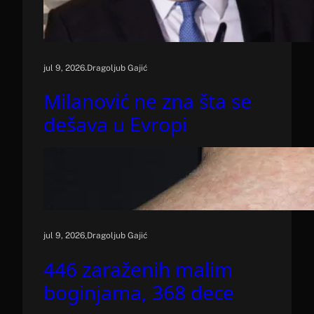
.
jul 9, 2026
Dragoljub Gajić
Milanović ne zna šta se
dešava u Evropi
.
jul 9, 2026
Dragoljub Gajić
446 zaraženih malim
boginjama, 368 dece