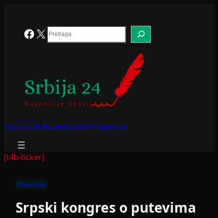
Skoči
na
sadržaj
Search
Facebook
X
Naslovna
O Nama
Kontakt
Pretplati se
[t4b-ticker]
Ekonomija
Srpski kongres o putevima