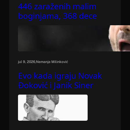
446 zaraženih malim
boginjama, 368 dece
.
jul 9, 2026
Nemanja Milinković
Evo kada igraju Novak
Đoković i Janik Siner