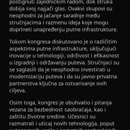
postignuti zajedničkim radom, dok struka
dobija svoj najjači glas. Ovakvi skupovi su
neophodni za jačanje saradnje među
stručnjacima i razmenu ideja koje mogu
doprineti unapređenju putne infrastrukture.
Tokom kongresa diskutovano je o različitim
aspektima putne infrastrukture, uključujući
inovacije u tehnologiji, održivost i efikasnost
u izgradnji i održavanju puteva. Stručnjaci su
se saglasili da je neophodno investirati u
modernizaciju puteva i da su javno-privatna
partnerstva ključna za ostvarivanje ovih
ciljeva.
Osim toga, kongres je obuhvatio i pitanja
vezana za bezbednost saobraćaja, kao i
zaštitu životne sredine. Učesnici su
razmatrali i uticaj novih tehnologija, poput