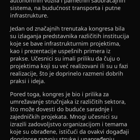
autonomnih vozila i pametnih saobraćajnih
sistema, na budućnost transporta i putne
infrastrukture.
Jedan od značajnih trenutaka kongresa bila
su izlaganja predstavnika različitih institucija
koje se bave infrastrukturnim projektima,
kao i prezentacije uspešnih primera iz
prakse. Učesnici su imali priliku da čuju o
projektima koji su već realizovani ili su u fazi
realizacije, što je doprinelo razmeni dobrih
praksi i ideja.
Pored toga, kongres je bio i prilika za
umrežavanje stručnjaka iz različitih sektora,
što može dovesti do buduće saradnje i
zajedničkih projekata. Mnogi učesnici su
izrazili zadovoljstvo organizacijom i temama
koje su obrađene, ističući da ovakvi događaji
doprinose razvoju struke i unapređenju