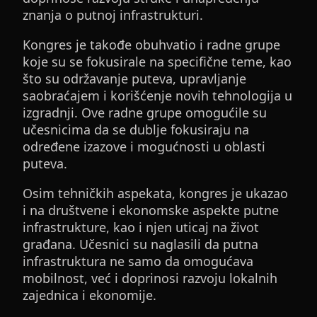
znanja o putnoj infrastrukturi.
Kongres je takođe obuhvatio i radne grupe
koje su se fokusirale na specifične teme, kao
što su održavanje puteva, upravljanje
saobraćajem i korišćenje novih tehnologija u
izgradnji. Ove radne grupe omogućile su
učesnicima da se dublje fokusiraju na
određene izazove i mogućnosti u oblasti
puteva.
Osim tehničkih aspekata, kongres je ukazao
i na društvene i ekonomske aspekte putne
infrastrukture, kao i njen uticaj na život
građana. Učesnici su naglasili da putna
infrastruktura ne samo da omogućava
mobilnost, već i doprinosi razvoju lokalnih
zajednica i ekonomije.