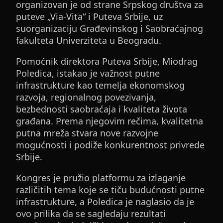
organizovan je od strane Srpskog društva za
puteve „Via-Vita“ i Puteva Srbije, uz
suorganizaciju Građevinskog i Saobraćajnog
fakulteta Univerziteta u Beogradu.
Pomoćnik direktora Puteva Srbije, Miodrag
Poledica, istakao je važnost putne
infrastrukture kao temelja ekonomskog
razvoja, regionalnog povezivanja,
bezbednosti saobraćaja i kvaliteta života
građana. Prema njegovim rečima, kvalitetna
putna mreža stvara nove razvojne
mogućnosti i podiže konkurentnost privrede
Srbije.
Kongres je pružio platformu za izlaganje
različitih tema koje se tiču budućnosti putne
infrastrukture, a Poledica je naglasio da je
ovo prilika da se sagledaju rezultati