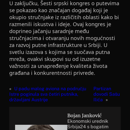
U zaključku, Šesti srpski kongres o putevima
se pokazao kao značajan događaj koji je
okupio stručnjake iz različitih oblasti kako bi
razmenili iskustva i ideje. Ovaj kongres je
doprineo jačanju saradnje među
stručnjacima i otvaranju novih mogućnosti
za razvoj putne infrastrukture u Srbiji. U
svetlu izazova s kojima se suočava putna
mreža, ovakvi skupovi su od izuzetne
važnosti za unapređenje kvaliteta života
građana i konkurentnosti privrede.
«
U padu malog aviona na području
Partizan
Istre poginula sva četiri putnika,
dovodi Sašu
državljani Austrije
Ilića
»
Bojan Janković
Ekonomski urednik
Srbija24 s bogatim