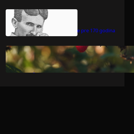
.
jul 9, 2026
Dragoljub Gajić
Nikola Tesla rođen je pre 170 godina
.
jul 9, 2026
Dragoljub Gajić
Srbija očekuje rekordnu voćarsku
godinu