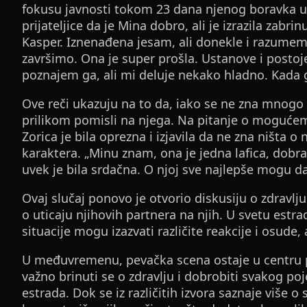
fokusu javnosti tokom 23 dana njenog boravka u bo
prijateljice da je Mina dobro, ali je izrazila zab
Kasper. Iznenađena jesam, ali donekle i razumem
završimo. Ona je super prošla. Ustanove i postoje 
poznajem ga, ali mi deluje nekako hladno. Kada ga
Ove reči ukazuju na to da, iako se ne zna mnog
prilikom pomisli na njega. Na pitanje o mogućem
Zorica je bila oprezna i izjavila da ne zna ništa o 
karaktera. „Minu znam, ona je jedna lafica, dobra
uvek je bila srdačna. O njoj sve najlepše mogu da
Ovaj slučaj ponovo je otvorio diskusiju o zdravlj
o uticaju njihovih partnera na njih. U svetu estr
situacije mogu izazvati različite reakcije i osude, 
U međuvremenu, pevačka scena ostaje u centru paž
važno brinuti se o zdravlju i dobrobiti svakog p
estrada. Dok se iz različitih izvora saznaje više o