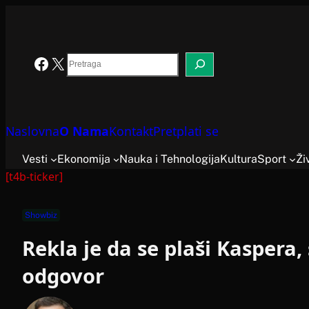
Skoči
na
sadržaj
Search
Facebook
X
Naslovna
O Nama
Kontakt
Pretplati se
Vesti
Ekonomija
Nauka i Tehnologija
Kultura
Sport
Ži
[t4b-ticker]
Showbiz
Rekla je da se plaši Kaspera,
odgovor