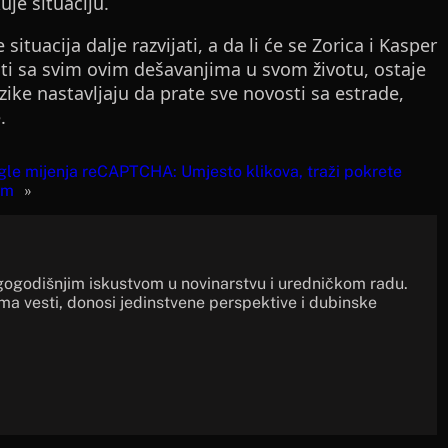
je situaciju.
ituacija dalje razvijati, a da li će se Zorica i Kasper
iti sa svim ovim dešavanjima u svom životu, ostaje
ike nastavljaju da prate sve novosti sa estrade,
.
le mijenja reCAPTCHA: Umjesto klikova, traži pokrete
om
»
gogodišnjim iskustvom u novinarstvu i uredničkom radu.
ima vesti, donosi jedinstvene perspektive i dubinske