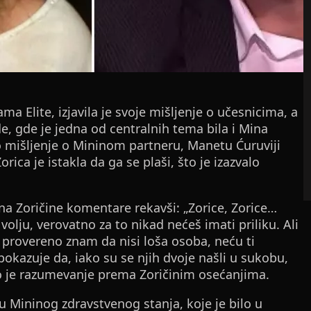
ama Elite, izjavila je svoje mišljenje o učesnicima, a
, gde je jedna od centralnih tema bila i Mina
no mišljenje o Mininom partneru, Manetu Ćuruviji
ica je istakla da ga se plaši, što je izazvalo
na Zoričine komentare rekavši: „Zorice, Zorice…
volju, verovatno za to nikad nećeš imati priliku. Ali
 provereno znam da nisi loša osoba, neću ti
 pokazuje da, iako su se njih dvoje našli u sukobu,
ao je razumevanje prema Zoričinim osećanjima.
u Mininog zdravstvenog stanja, koje je bilo u