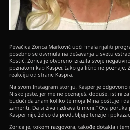
Pevačica Zorica Marković uoči finala rijaliti progr
posebno se osvrnula na dešavanja u svetu estrade
Kostić. Zorica je otvoreno izrazila svoje negativ
poznatom kao Kasper. Iako ga lično ne poznaje, Zor
reakciju od strane Kaspra.
Na svom Instagram storiju, Kasper je odgovorio 
Nisko jeste, jer me ne poznaješ, doduše, istini za 
budući da znam koliko te moja Mina poštuje i da
zameriti. Da si živa i zdrava ti meni.“ Ova poruka
Kasper nije želeo da produbljuje tenzije i pokaz
Zorica je, tokom razgovora, takođe dotakla i tem