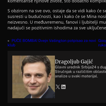
komentariše njihove živote, što dodatno kompliku
S obzirom na sve ovo, ostaje da se vidi kako će se s
susresti u budućnosti, kao i kako će se Mina nos
neizvesno. U međuvremenu, fanovi i ljubitelji muz
nadajući se pozitivnim ishodima za sve uključene
«
PUČE BOMBA! Dvejn Vašington potpisao za novi
Goog
klub
ruk
Dragoljub Gajić
Glavni urednik Srbija24 s du
Stručnjak u različitim oblast
analize u svaki materijal.
X
LinkedIn