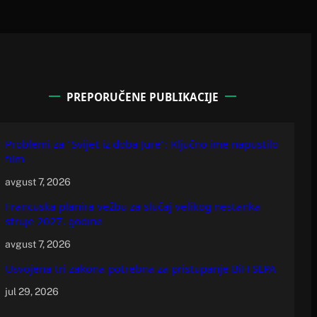
PREPORUČENE PUBLIKACIJE
Problemi za "Svijet iz doba Jure": Ključno ime napustilo
film
avgust 7, 2026
Francuska planira vežbu za slučaj velikog nestanka
struje 2027. godine
avgust 7, 2026
Usvojena tri zakona potrebna za pristupanje BiH SEPA
jul 29, 2026