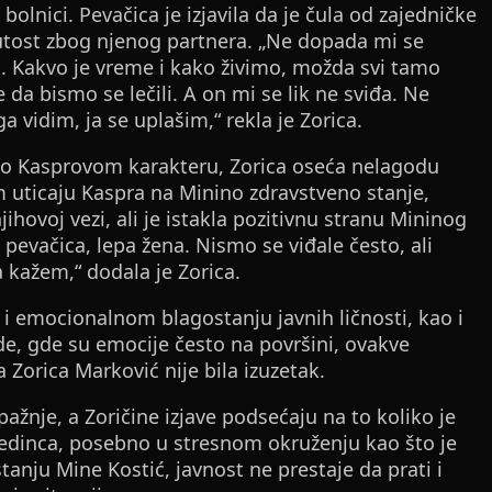
lnici. Pevačica je izjavila da je čula od zajedničke
rinutost zbog njenog partnera. „Ne dopada mi se
. Kakvo je vreme i kako živimo, možda svi tamo
da bismo se lečili. A on mi se lik ne sviđa. Ne
 vidim, ja se uplašim,“ rekla je Zorica.
o o Kasprovom karakteru, Zorica oseća nelagodu
 uticaju Kaspra na Minino zdravstveno stanje,
njihovoj vezi, ali je istakla pozitivnu stranu Mininog
 pevačica, lepa žena. Nismo se viđale često, ali
 kažem,“ dodala je Zorica.
u i emocionalnom blagostanju javnih ličnosti, kao i
ade, gde su emocije često na površini, ovakve
a Zorica Marković nije bila izuzetak.
nje, a Zoričine izjave podsećaju na to koliko je
ojedinca, posebno u stresnom okruženju kao što je
 stanju Mine Kostić, javnost ne prestaje da prati i