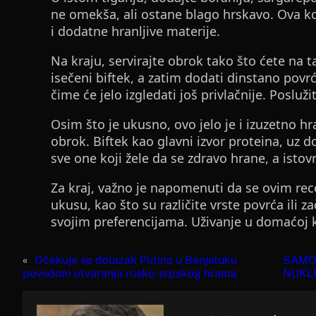
ne omekša, ali ostane blago hrskavo. Ova k
i dodatne hranljive materije.
Na kraju, servirajte obrok tako što ćete na ta
isečeni biftek, a zatim dodati dinstano povr
čime će jelo izgledati još privlačnije. Posluž
Osim što je ukusno, ovo jelo je i izuzetno hr
obrok. Biftek kao glavni izvor proteina, uz d
sve one koji žele da se zdravo hrane, a ist
Za kraj, važno je napomenuti da se ovim re
ukusu, kao što su različite vrste povrća ili z
svojim preferencijama. Uživanje u domaćoj ku
«
Očekuje se dolazak Putina u Banjaluku
SAMO 
povodom otvaranja rusko-srpskog hrama
NUKLE