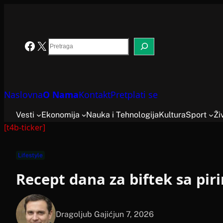
Skoči
na
sadržaj
Search
Facebook
X
Naslovna
O Nama
Kontakt
Pretplati se
Vesti
Ekonomija
Nauka i Tehnologija
Kultura
Sport
Ži
[t4b-ticker]
Lifestyle
Recept dana za biftek sa pi
Dragoljub Gajić
jun 7, 2026