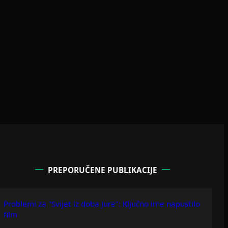
PREPORUČENE PUBLIKACIJE
Problemi za "Svijet iz doba Jure": Ključno ime napustilo
film