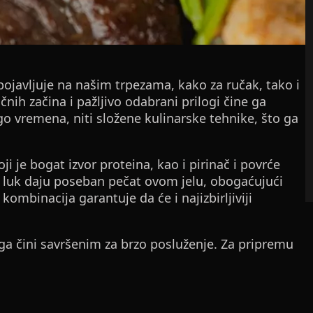
pojavljuje na našim trpezama, kako za ručak, tako i
ih začina i pažljivo odabrani prilogi čine ga
o vremena, niti složene kulinarske tehnike, što ga
ji je bogat izvor proteina, kao i pirinač i povrće
li luk daju poseban pečat ovom jelu, obogaćujući
ombinacija garantuje da će i najizbirljiviji
ga čini savršenim za brzo posluženje. Za pripremu