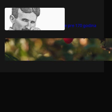
.
jul 9, 2026
Dragoljub Gajić
Nikola Tesla rođen je pre 170 godina
.
jul 9, 2026
Dragoljub Gajić
Srbija očekuje rekordnu voćarsku
godinu