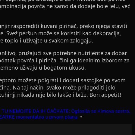
ombinacija povrća ne samo da dodaje boje jelu, već
njir rasporediti kuvani pirinač, preko njega staviti
će. Svež peršun može se koristiti kao dekoracija,
ite toplo i uživajte u svakom zalogaju.
anljivo, pružajući sve potrebne nutrijente za dobar
odatak povrća i pirinča, čini ga idealnim izborom za
ovremeno uživaju u bogatom ukusu.
ceptom možete poigrati i dodati sastojke po svom
ačina. Na taj način, svako može prilagoditi jelo
hinji nikada nije bilo lakše i brže. Bon appetit!
TU NEMOJTE DA IH ČAČKATE: Oglasila se Kimova sestra,
ARKE momentalno u prvom planu
»