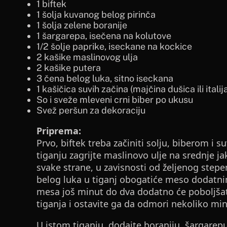
1 biftek
1 šolja kuvanog belog pirinča
1 šolja zelene boranije
1 šargarepa, isečena na kolutove
1/2 šolje paprike, iseckane na kockice
2 kašike maslinovog ulja
2 kašike putera
3 čena belog luka, sitno iseckana
1 kašičica suvih začina (majčina dušica ili ital
So i sveže mleveni crni biber po ukusu
Svež peršun za dekoraciju
Priprema:
Prvo, biftek treba začiniti solju, biberom i 
tiganju zagrijte maslinovo ulje na srednje ja
svake strane, u zavisnosti od željenog step
belog luka u tiganj obogatiće meso dodatni
mesa još minut do dva dodatno će poboljšati
tiganja i ostavite ga da odmori nekoliko min
U istom tiganju, dodajte boraniju, šargarepu