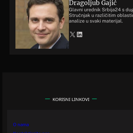
Dragoljub Gajić
Glavni urednik Srbija24 s du
Stručnjak u različitim oblast
analize u svaki materijal.
X
LinkedIn
KORISNI LINKOVI
O nama