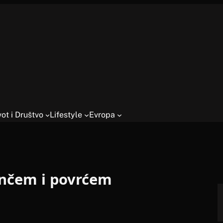
vot i Društvo
Lifestyle
Evropa
rinčem i povrćem