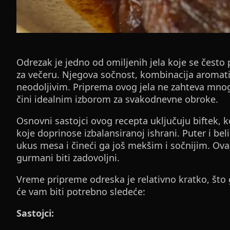
Odrezak je jedno od omiljenih jela koje se često 
za večeru. Njegova sočnost, kombinacija aromatičn
neodoljivim. Priprema ovog jela ne zahteva mnog
čini idealnim izborom za svakodnevne obroke.
Osnovni sastojci ovog recepta uključuju biftek, ko
koje doprinose izbalansiranoj ishrani. Puter i be
ukus mesa i čineći ga još mekšim i sočnijim. Ova k
gurmani biti zadovoljni.
Vreme pripreme odreska je relativno kratko, što 
će vam biti potrebno sledeće:
Sastojci: