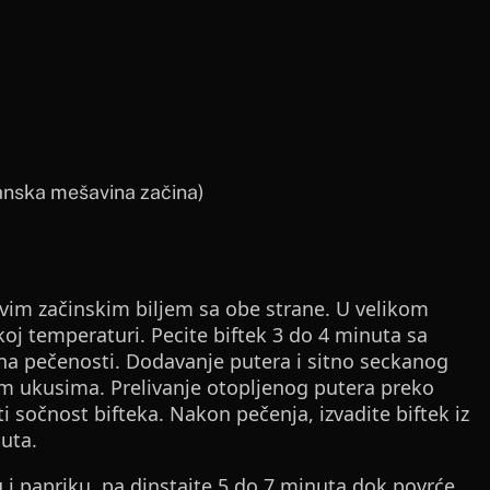
ijanska mešavina začina)
suvim začinskim biljem sa obe strane. U velikom
koj temperaturi. Pecite biftek 3 do 4 minuta sa
ena pečenosti. Dodavanje putera i sitno seckanog
m ukusima. Prelivanje otopljenog putera preko
 sočnost bifteka. Nakon pečenja, izvadite biftek iz
uta.
 i papriku, pa dinstajte 5 do 7 minuta dok povrće