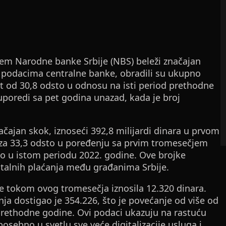
tem Narodne banke Srbije (NBS) beleži značajan
 podacima centralne banke, obradili su ukupno
st od 30,8 odsto u odnosu na isti period prethodne
 uporedi sa pet godina unazad, kada je broj
ačajan skok, iznoseći 392,8 milijardi dinara u prvom
 za 33,3 odsto u poređenju sa prvim tromesečjem
bio u istom periodu 2022. godine. Ove brojke
italnih plaćanja među građanima Srbije.
je tokom ovog tromesečja iznosila 12.320 dinara.
nja dostigao je 354.226, što je povećanje od više od
prethodne godine. Ovi podaci ukazuju na rastuću
osebno u svetlu sve veće digitalizacije usluga i