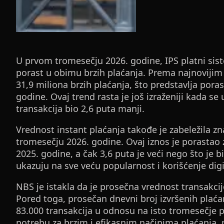
U prvom tromesečju 2026. godine, IPS platni sis
porast u obimu brzih plaćanja. Prema najnovijim
31,9 miliona brzih plaćanja, što predstavlja pora
godine. Ovaj trend rasta je još izraženiji kada se
transakcija bio 2,6 puta manji.
Vrednost instant plaćanja takođe je zabeležila zn
tromesečju 2026. godine. Ovaj iznos je porastao
2025. godine, a čak 3,6 puta je veći nego što je 
ukazuju na sve veću popularnost i korišćenje dig
NBS je istakla da je prosečna vrednost transakci
Pored toga, prosečan dnevni broj izvršenih plaća
83.000 transakcija u odnosu na isto tromesečje 
potrebu za brzim i efikasnim načinima plaćanja, p