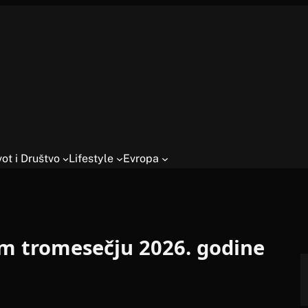
vot i Društvo
Lifestyle
Evropa
om tromesečju 2026. godine