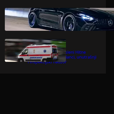
.
jul 9, 2026
Dragoljub Gajić
Mercedesova V8 zvijer ostavlja
konkurenciju bez daha
.
jul 9, 2026
Dragoljub Gajić
Suspendovani zaposleni Hitne
pomoći u Bačkoj Palanci, unutrašnji
i inspekcijski nadzor