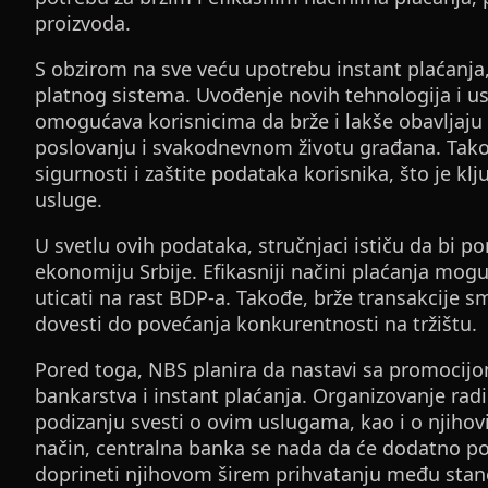
proizvoda.
S obzirom na sve veću upotrebu instant plaćanja
platnog sistema. Uvođenje novih tehnologija i u
omogućava korisnicima da brže i lakše obavljaju f
poslovanju i svakodnevnom životu građana. Tako
sigurnosti i zaštite podataka korisnika, što je kl
usluge.
U svetlu ovih podataka, stručnjaci ističu da bi p
ekonomiju Srbije. Efikasniji načini plaćanja mog
uticati na rast BDP-a. Takođe, brže transakcije 
dovesti do povećanja konkurentnosti na tržištu.
Pored toga, NBS planira da nastavi sa promocij
bankarstva i instant plaćanja. Organizovanje ra
podizanju svesti o ovim uslugama, kao i o njih
način, centralna banka se nada da će dodatno pod
doprineti njihovom širem prihvatanju među sta