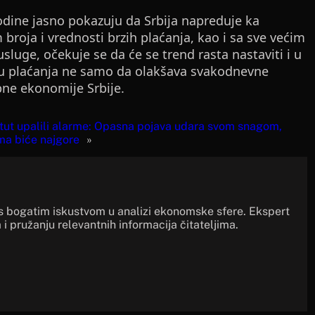
godine jasno pokazuju da Srbija napreduje ka
broja i vrednosti brzih plaćanja, kao i sa sve većim
sluge, očekuje se da će se trend rasta nastaviti i u
u plaćanja ne samo da olakšava svakodnevne
pne ekonomije Srbije.
ut upalili alarme: Opasna pojava udara svom snagom,
ma biće najgore
»
s bogatim iskustvom u analizi ekonomske sfere. Ekspert
 i pružanju relevantnih informacija čitateljima.