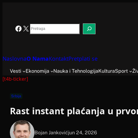
Skoči
na
sadržaj
Search
Facebook
X
Naslovna
O Nama
Kontakt
Pretplati se
Vesti
Ekonomija
Nauka i Tehnologija
Kultura
Sport
Ži
[t4b-ticker]
Srbija
Rast instant plaćanja u prv
Bojan Janković
jun 24, 2026