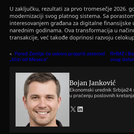
U zaključku, rezultati za prvo tromesečje 2026. 
modernizaciji svog platnog sistema. Sa porastom 
interesovanjem građana za digitalne finansijske u
narednim godinama. Ova transformacija u način
transakcije, već takođe doprinosi razvoju celoku
«
Pored Zemlje će uskoro projuriti asteroid
RHMZ i Bat
„bliži od Meseca“
ovog datu
Bojan Janković
Ekonomski urednik Srbija24 
u praćenju poslovnih kretanja
X
LinkedIn