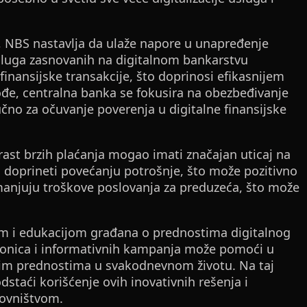
, NBS nastavlja da ulaže napore u unapređenje
sluga zasnovanih na digitalnom bankarstvu
inansijske transakcije, što doprinosi efikasnijem
đe, centralna banka se fokusira na obezbeđivanje
jučno za očuvanje poverenja u digitalne finansijske
orast brzih plaćanja mogao imati značajan uticaj na
u doprineti povećanju potrošnje, što može pozitivno
smanjuju troškove poslovanja za preduzeća, što može
om i edukacijom građana o prednostima digitalnog
dionica i informativnih kampanja može pomoći u
ovim prednostima u svakodnevnom životu. Na taj
staći korišćenje ovih inovativnih rešenja i
novništvom.