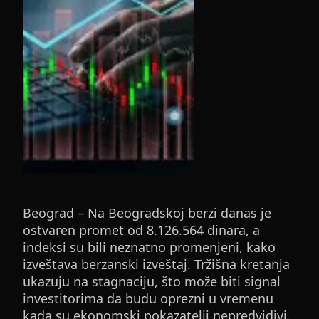
Beograd – Na Beogradskoj berzi danas je
ostvaren promet od 8.126.564 dinara, a
indeksi su bili neznatno promenjeni, kako
izveštava berzanski izveštaj. Tržišna kretanja
ukazuju na stagnaciju, što može biti signal
investitorima da budu oprezni u vremenu
kada su ekonomski pokazatelji nepredvidivi.