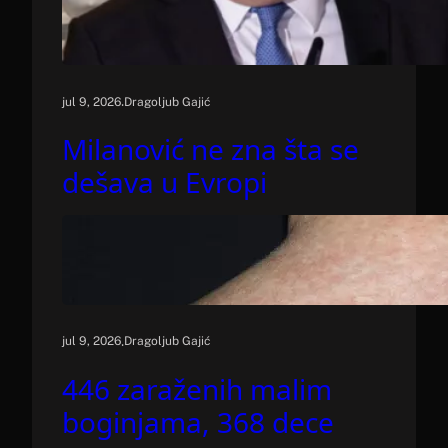
.
jul 9, 2026
Dragoljub Gajić
Milanović ne zna šta se
dešava u Evropi
.
jul 9, 2026
Dragoljub Gajić
446 zaraženih malim
boginjama, 368 dece