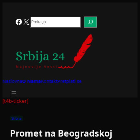
Skoči
na
sadržaj
Search
Facebook
X
Naslovna
O Nama
Kontakt
Pretplati se
[t4b-ticker]
Srbija
Promet na Beogradskoj