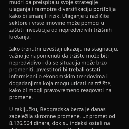
mudri da preispitaju svoje strategije
ulaganja i razmotre diversifikaciju portfolija
kako bi smanjili rizik. Ulaganje u različite
sektore i vrste imovine može pomoći u
zaštiti investicija od nepredvidivih tržišnih
kretanja.
Iako trenutni izveštaji ukazuju na stagnaciju,
važno je napomenuti da tržište može biti
nepredvidivo i da se situacija može brzo
promeniti. Investitori bi trebali ostati
informisani o ekonomskim trendovima i
događanjima koja mogu uticati na tržište,
kako bi mogli pravovremeno reagovati na
promene.
U zaključku, Beogradska berza je danas
zabeležila skromne promene, uz promet od
8.126.564 dinara, dok su indeksi ostali na