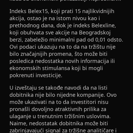
Indeks Belex15, koji prati 15 najlikvidnijih
akcija, ostao je na istom nivou kao i
prethodnog dana, dok je indeks Belexline,
koji obuhvata sve akcije na Beogradskoj
berzi, zabeležio minimalni pad od 0,01 odsto.
Ovi podaci ukazuju na to da na tržištu nije
bilo značajnijih promena, što može biti
posledica nedostatka novih informacija ili
ekonomskih stimulansa koji bi mogli
pokrenuti investicije.
U izveštaju se takođe navodi da na listi
dobitnika nije bilo nijedne kompanije. Ovo
može ukazivati na to da investitori nisu
pronašli dovoljno atraktivnih prilika za
ulaganje u trenutnim tržišnim uslovima.
Naime, nedostatak dobitnika može biti
zabrinjavajući signal za tržišne analitičare i