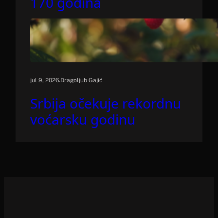
170 godina
.
jul 9, 2026
Dragoljub Gajić
Srbija očekuje rekordnu
voćarsku godinu