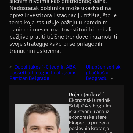
sličnim nivoima kao prethodnog dana.
Nedostatak dobitnika može ukazivati na
oprez investitora i stagnaciju tržišta, što je
tema koja zaslužuje pažnju u narednim
danima i mesecima. Investitori bi trebali
pažljivo pratiti tržišne trendove i razmotriti
svoje strategije kako bi se prilagodili
trenutnim uslovima.
«
Dubai takes 1-0 lead in ABA
Uhapšen serijski
basketball league final against
pljačkaš u
Partizan Belgrade
Beogradu
»
Bojan Janković
Ekonomski urednik
Srbija24 s bogatim
iskustvom u analizi
ekonomske sfere.
Ekspert u praćenju
poslovnih kretanja i