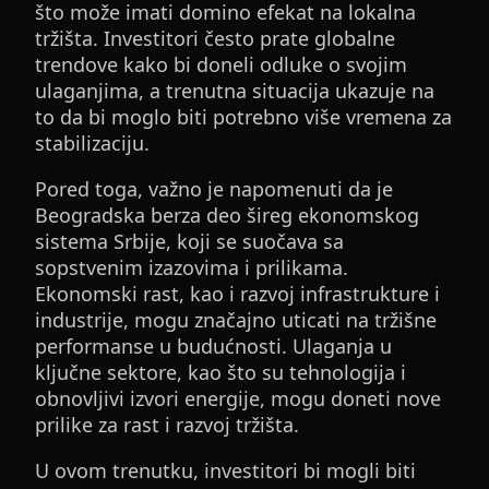
što može imati domino efekat na lokalna
tržišta. Investitori često prate globalne
trendove kako bi doneli odluke o svojim
ulaganjima, a trenutna situacija ukazuje na
to da bi moglo biti potrebno više vremena za
stabilizaciju.
Pored toga, važno je napomenuti da je
Beogradska berza deo šireg ekonomskog
sistema Srbije, koji se suočava sa
sopstvenim izazovima i prilikama.
Ekonomski rast, kao i razvoj infrastrukture i
industrije, mogu značajno uticati na tržišne
performanse u budućnosti. Ulaganja u
ključne sektore, kao što su tehnologija i
obnovljivi izvori energije, mogu doneti nove
prilike za rast i razvoj tržišta.
U ovom trenutku, investitori bi mogli biti