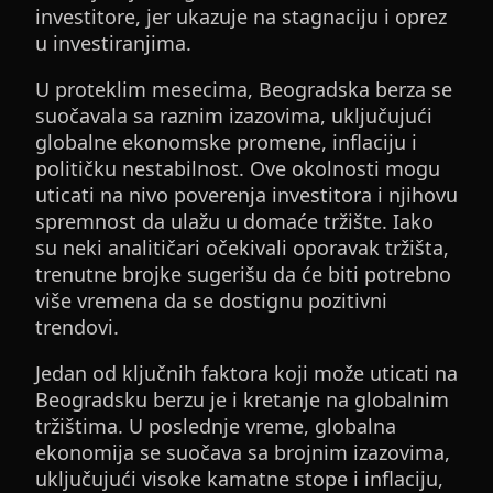
investitore, jer ukazuje na stagnaciju i oprez
u investiranjima.
U proteklim mesecima, Beogradska berza se
suočavala sa raznim izazovima, uključujući
globalne ekonomske promene, inflaciju i
političku nestabilnost. Ove okolnosti mogu
uticati na nivo poverenja investitora i njihovu
spremnost da ulažu u domaće tržište. Iako
su neki analitičari očekivali oporavak tržišta,
trenutne brojke sugerišu da će biti potrebno
više vremena da se dostignu pozitivni
trendovi.
Jedan od ključnih faktora koji može uticati na
Beogradsku berzu je i kretanje na globalnim
tržištima. U poslednje vreme, globalna
ekonomija se suočava sa brojnim izazovima,
uključujući visoke kamatne stope i inflaciju,