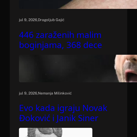
.
jul 9, 2026
Dragoljub Gajić
446 zaraženih malim
boginjama, 368 dece
.
jul 9, 2026
Nemanja Milinković
Evo kada igraju Novak
Đoković i Janik Siner