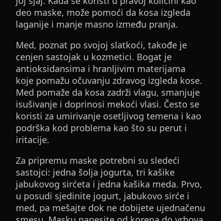
joj sjaj. Kada se koristi u pravoj količini kao
deo maske, može pomoći da kosa izgleda
laganije i manje masno između pranja.
Med, poznat po svojoj slatkoći, takođe je
cenjen sastojak u kozmetici. Bogat je
antioksidansima i hranljivim materijama
koje pomažu očuvanju zdravog izgleda kose.
Med pomaže da kosa zadrži vlagu, smanjuje
isušivanje i doprinosi mekoći vlasi. Često se
koristi za umirivanje osetljivog temena i kao
podrška kod problema kao što su perut i
iritacije.
Za pripremu maske potrebni su sledeći
sastojci: jedna šolja jogurta, tri kašike
jabukovog sirćeta i jedna kašika meda. Prvo,
u posudi sjedinite jogurt, jabukovo sirće i
med, pa mešajte dok ne dobijete ujednačenu
smesu. Masku nanesite od korena do vrhova