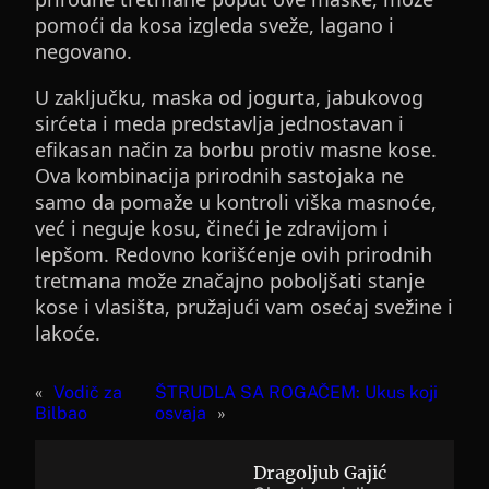
pomoći da kosa izgleda sveže, lagano i
negovano.
U zaključku, maska od jogurta, jabukovog
sirćeta i meda predstavlja jednostavan i
efikasan način za borbu protiv masne kose.
Ova kombinacija prirodnih sastojaka ne
samo da pomaže u kontroli viška masnoće,
već i neguje kosu, čineći je zdravijom i
lepšom. Redovno korišćenje ovih prirodnih
tretmana može značajno poboljšati stanje
kose i vlasišta, pružajući vam osećaj svežine i
lakoće.
«
Vodič za
ŠTRUDLA SA ROGAČEM: Ukus koji
Bilbao
osvaja
»
Dragoljub Gajić