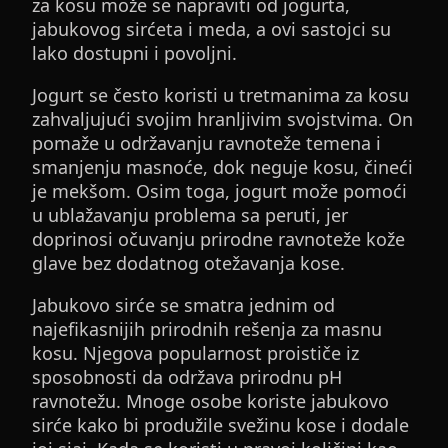
za kosu može se napraviti od jogurta,
jabukovog sirćeta i meda, a ovi sastojci su
lako dostupni i povoljni.
Jogurt se često koristi u tretmanima za kosu
zahvaljujući svojim hranljivim svojstvima. On
pomaže u održavanju ravnoteže temena i
smanjenju masnoće, dok neguje kosu, čineći
je mekšom. Osim toga, jogurt može pomoći
u ublažavanju problema sa peruti, jer
doprinosi očuvanju prirodne ravnoteže kože
glave bez dodatnog otežavanja kose.
Jabukovo sirće se smatra jednim od
najefikasnijih prirodnih rešenja za masnu
kosu. Njegova popularnost proističe iz
sposobnosti da održava prirodnu pH
ravnotežu. Mnoge osobe koriste jabukovo
sirće kako bi produžile svežinu kose i dodale