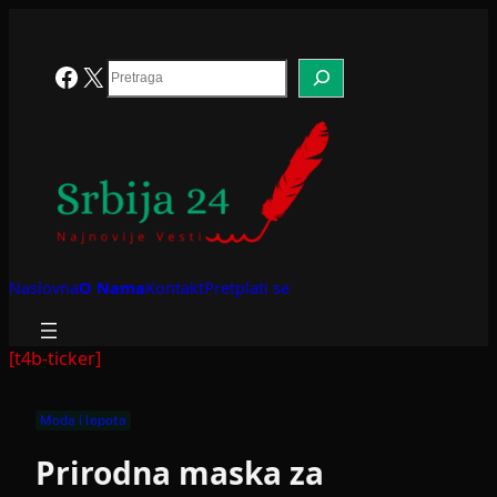
Skoči
na
sadržaj
Search
Facebook
X
Naslovna
O Nama
Kontakt
Pretplati se
[t4b-ticker]
Moda i lepota
Prirodna maska za