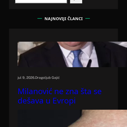
e
a
r
c
NAJNOVIJI ČLANCI
h
.
jul 9, 2026
Dragoljub Gajić
Milanović ne zna šta se
dešava u Evropi