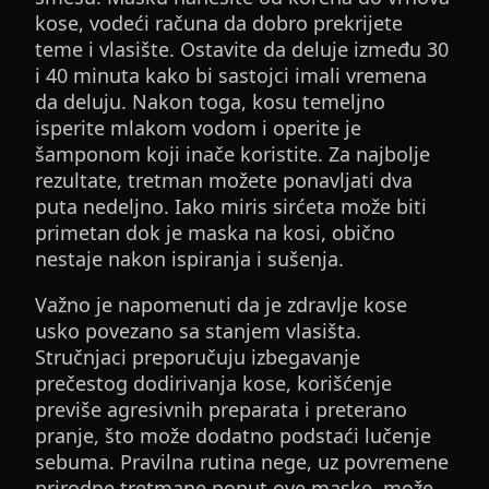
kose, vodeći računa da dobro prekrijete
teme i vlasište. Ostavite da deluje između 30
i 40 minuta kako bi sastojci imali vremena
da deluju. Nakon toga, kosu temeljno
isperite mlakom vodom i operite je
šamponom koji inače koristite. Za najbolje
rezultate, tretman možete ponavljati dva
puta nedeljno. Iako miris sirćeta može biti
primetan dok je maska na kosi, obično
nestaje nakon ispiranja i sušenja.
Važno je napomenuti da je zdravlje kose
usko povezano sa stanjem vlasišta.
Stručnjaci preporučuju izbegavanje
prečestog dodirivanja kose, korišćenje
previše agresivnih preparata i preterano
pranje, što može dodatno podstaći lučenje
sebuma. Pravilna rutina nege, uz povremene
prirodne tretmane poput ove maske, može