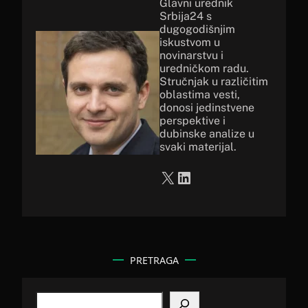
Glavni urednik
Srbija24 s
dugogodišnjim
iskustvom u
novinarstvu i
uredničkom radu.
Stručnjak u različitim
oblastima vesti,
donosi jedinstvene
perspektive i
dubinske analize u
svaki materijal.
X
LinkedIn
PRETRAGA
S