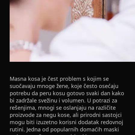
Masna kosa je čest problem s kojim se
suočavaju mnoge žene, koje često osećaju
potrebu da peru kosu gotovo svaki dan kako
bi zadržale svežinu i volumen. U potrazi za
rešenjima, mnogi se oslanjaju na različite
proizvode za negu kose, ali prirodni sastojci
mogu biti izuzetno korisni dodatak redovnoj
rutini. Jedna od popularnih domaćih maski