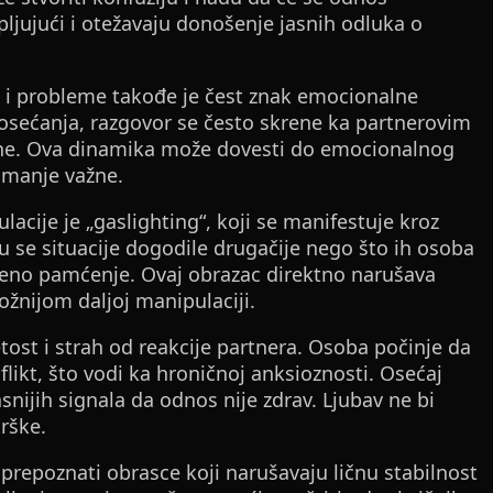
crpljujući i otežavaju donošenje jasnih odluka o
 i probleme takođe je čest znak emocionalne
 osećanja, razgovor se često skrene ka partnerovim
ene. Ova dinamika može dovesti do emocionalnog
e manje važne.
cije je „gaslighting“, koji se manifestuje kroz
u se situacije dogodile drugačije nego što ih osoba
veno pamćenje. Ovaj obrazac direktno narušava
žnijom daljoj manipulaciji.
st i strah od reakcije partnera. Osoba počinje da
flikt, što vodi ka hroničnoj anksioznosti. Osećaj
nijih signala da odnos nije zdrav. Ljubav ne bi
drške.
prepoznati obrasce koji narušavaju ličnu stabilnost