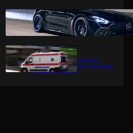
.
jul 9, 2026
Dragoljub Gajić
Mercedesova V8 zvijer ostavlja
konkurenciju bez daha
.
jul 9, 2026
Dragoljub Gajić
Suspendovani zaposleni Hitne
pomoći u Bačkoj Palanci, unutrašnji
i inspekcijski nadzor