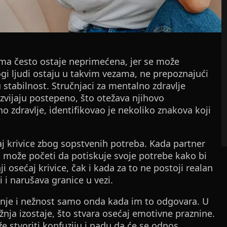
ma često ostaje neprimećena, jer se može
nogi ljudi ostaju u takvim vezama, ne prepoznajući
stabilnost. Stručnjaci za mentalno zdravlje
zvijaju postepeno, što otežava njihovo
o zdravlje, identifikovao je nekoliko znakova koji
j krivice zbog sopstvenih potreba. Kada partner
 može početi da potiskuje svoje potrebe kako bi
 osećaj krivice, čak i kada za to ne postoji realan
 i narušava granice u vezi.
anje i nežnost samo onda kada im to odgovara. U
nja izostaje, što stvara osećaj emotivne praznine.
e stvoriti konfuziju i nadu da će se odnos