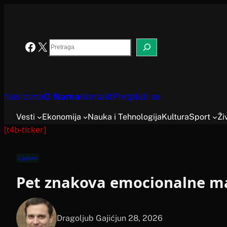
Skoči
na
sadržaj
Search
Facebook
X
Naslovna
O Nama
Kontakt
Pretplati se
Vesti
Ekonomija
Nauka i Tehnologija
Kultura
Sport
Ži
[t4b-ticker]
Ljubav
Pet znakova emocionalne man
Dragoljub Gajić
jun 28, 2026