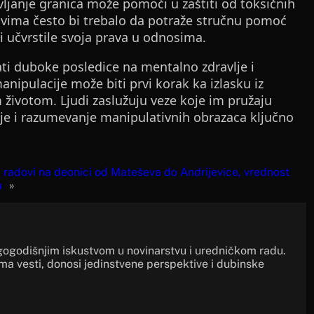
avljanje granica može pomoći u zaštiti od toksičnih
ovima često bi trebalo da potraže stručnu pomoć
i učvrstile svoja prava u odnosima.
ti duboke posledice na mentalno zdravlje i
ipulacije može biti prvi korak ka izlasku iz
 životom. Ljudi zaslužuju veze koje im pružaju
je i razumevanje manipulativnih obrazaca ključno
 radovi na deonici od Mateševa do Andrijevice, vrednost
a
»
gogodišnjim iskustvom u novinarstvu i uredničkom radu.
ima vesti, donosi jedinstvene perspektive i dubinske