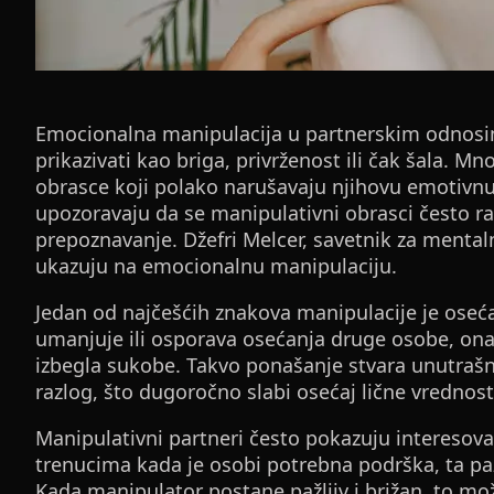
Emocionalna manipulacija u partnerskim odnosi
prikazivati kao briga, privrženost ili čak šala. M
obrasce koji polako narušavaju njihovu emotivnu 
upozoravaju da se manipulativni obrasci često ra
prepoznavanje. Džefri Melcer, savetnik za mentaln
ukazuju na emocionalnu manipulaciju.
Jedan od najčešćih znakova manipulacije je oseća
umanjuje ili osporava osećanja druge osobe, ona
izbegla sukobe. Takvo ponašanje stvara unutrašnji
razlog, što dugoročno slabi osećaj lične vrednosti
Manipulativni partneri često pokazuju interesov
trenucima kada je osobi potrebna podrška, ta paž
Kada manipulator postane pažljiv i brižan, to mož