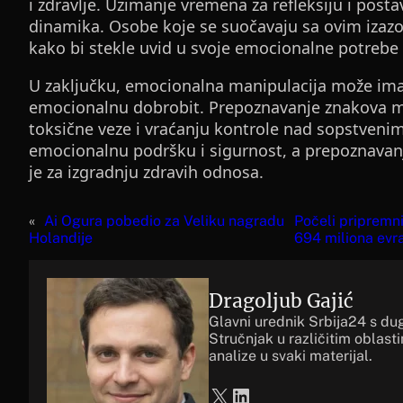
i zdravlje. Uzimanje vremena za refleksiju i post
dinamika. Osobe koje se suočavaju sa ovim izaz
kako bi stekle uvid u svoje emocionalne potrebe 
U zaključku, emocionalna manipulacija može ima
emocionalnu dobrobit. Prepoznavanje znakova man
toksične veze i vraćanju kontrole nad sopstvenim
emocionalnu podršku i sigurnost, a prepoznavan
je za izgradnju zdravih odnosa.
«
Ai Ogura pobedio za Veliku nagradu
Počeli pripremni
Holandije
694 miliona evr
Dragoljub Gajić
Glavni urednik Srbija24 s du
Stručnjak u različitim oblast
analize u svaki materijal.
X
LinkedIn