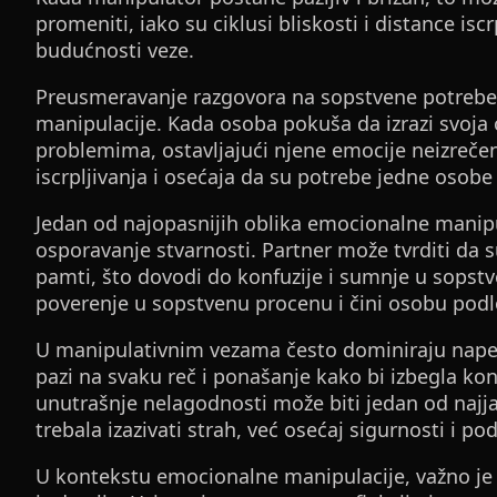
promeniti, iako su ciklusi bliskosti i distance is
budućnosti veze.
Preusmeravanje razgovora na sopstvene potrebe
manipulacije. Kada osoba pokuša da izrazi svoja
problemima, ostavljajući njene emocije neizreč
iscrpljivanja i osećaja da su potrebe jedne osob
Jedan od najopasnijih oblika emocionalne manipula
osporavanje stvarnosti. Partner može tvrditi da s
pamti, što dovodi do konfuzije i sumnje u sopst
poverenje u sopstvenu procenu i čini osobu podlo
U manipulativnim vezama često dominiraju napeto
pazi na svaku reč i ponašanje kako bi izbegla kon
unutrašnje nelagodnosti može biti jedan od najjas
trebala izazivati strah, već osećaj sigurnosti i po
U kontekstu emocionalne manipulacije, važno je 