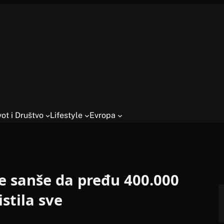
vot i Društvo
Lifestyle
Evropa
e sanše da pređu 400.000
stila sve