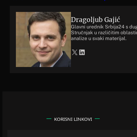
Dragoljub Gajić
Glavni urednik Srbija24 s du
Stručnjak u različitim oblast
analize u svaki materijal.
X
LinkedIn
KORISNI LINKOVI