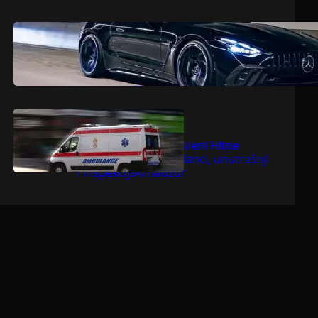
.
jul 9, 2026
Dragoljub Gajić
Mercedesova V8 zvijer ostavlja
konkurenciju bez daha
.
jul 9, 2026
Dragoljub Gajić
Suspendovani zaposleni Hitne
pomoći u Bačkoj Palanci, unutrašnji
i inspekcijski nadzor