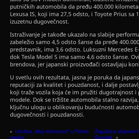
putničkih automobila da pređu 400.000 kilometa
Lexusa IS, koji ima 27,5 odsto, i Toyote Prius sa
izuzetnu dugovečnost.
Istraživanje je takođe ukazalo na slabije perfor
zabeležio samo 4,5 odsto šanse da pređe 400.000
predstavnik, ima 3,6 odsto. Luksuzni Mercedes E-k
dok Tesla Model S ima samo 4,6 odsto šanse. Ovi
brendova, jer japanski proizvođači ostavljaju kon
U svetlu ovih rezultata, jasna je poruka da japan
reputaciji za kvalitet i pouzdanost, i dalje postav
koji traže vozila koja će im pružiti dugotrajnost 
modele. Dok se tržište automobila stalno razvija,
ključnu ulogu u oblikovanju budućnosti automobi
dugovečnosti i pouzdanosti.
«
Izložba „Moj mikrosvet“ u Palati
Žagubica objavila N
nauke
Gornjak
»