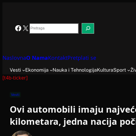
Skoči
na
sadržaj
Search
Facebook
X
Naslovna
O Nama
Kontakt
Pretplati se
Vesti
Ekonomija
Nauka i Tehnologija
Kultura
Sport
Ži
[t4b-ticker]
Vesti
Ovi automobili imaju najveć
kilometara, jedna nacija poči