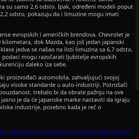
ra su samo 2,6 odsto. Ipak, određeni modeli poput
 12,2 odsto, pokazuju da i limuzine mogu imati
manse evropskih i američkih brendova. Chevrolet je
 kilometara, dok Mazda, kao još jedan japanski
lase jedva se našao na listi limuzina sa 6,7 odsto,
 podaci mogu razočarati ljubitelje evropskih
kurenciju daleko iza sebe.
ski proizvođači automobila, zahvaljujući svojoj
ljaju visoke standarde u auto-industriji. Potrošači
i pouzdanost, trebalo bi da obrate pažnju na ove
 jasno je da će japanske marke nastaviti da igraju
lske industrije, posebno kada je reč o
acrt plana detaljne regulacije za gradnju vetroelektrane