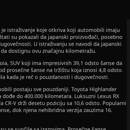
e istraživanje koje otkriva koji automobili imaju
tati su pokazali da japanski proizvođači, posebno
ugovečnosti. U istraživanju se navodi da japanski
 da dostignu ovu značajnu kilometražu.
oia, SUV koji ima impresivnih 39,1 odsto šanse da
d prosečne šanse na tržištu koja iznosi 4,8 odsto.
ila kada je reč o pouzdanosti i dugovečnosti.
mobili postaju sve pouzdaniji. Toyota Highlander
a dođe do 400.000 kilometara. Luksuzni Lexus RX
 CR-V drži desetu poziciju sa 10,6 odsto. Popularni
šanse, dok njena nehibridna verzija zauzima 16.
 su se suočile sa izazovima. Prosečne šanse