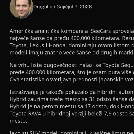
Dragoljub Gajić
jul 9, 2026
Američka analitička kompanija iSeeCars sprovela j
najveće šanse da pređu 400.000 kilometara. Rezul
Toyota, Lexus i Honda, dominiraju ovom listom d
modeli imaju znatno veće šanse od drugih marki
Na vrhu liste dugovečnosti nalazi se Toyota Sequ
pređe 400.000 kilometara, što je osam puta više o
Ova statistika osvetljava prednosti japanskih voz
Istraživanje je takođe pokazalo da hibridni auto
Hybrid zauzima treće mesto sa 31 odsto šanse d
Hybrid je na petom mestu sa 17 odsto, dok Honda
Toyota RAV4 u hibridnoj verziji beleži 7,9 odsto 
mesto.
Iako su SUV modeli dominirali, klasične limuzine