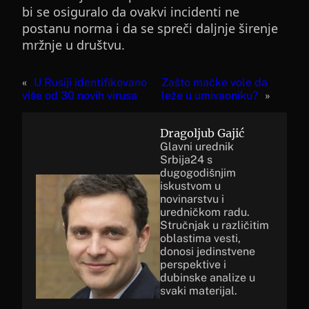
bi se osiguralo da ovakvi incidenti ne
postanu norma i da se spreči daljnje širenje
mržnje u društvu.
«
U Rusiji identifikovano
Zašto mačke vole da
više od 30 novih virusa
leže u umivaoniku?
»
Dragoljub Gajić
Glavni urednik
Srbija24 s
dugogodišnjim
iskustvom u
novinarstvu i
uredničkom radu.
Stručnjak u različitim
oblastima vesti,
donosi jedinstvene
perspektive i
dubinske analize u
svaki materijal.