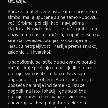
situacije.
Poruke su obeležene ustaškim i nacističkim
simbolima, a upućene su ne samo Pupovcu,
već i Srbima, policiji, kao i navijačima
Hajduka. Na zidovima su se našli grafiti koji
pozivaju na nasilje i mržnju, a upućeni su i na
šire stanovništvo, što jasno ukazuje na
rastuću netrpeljivost i nasilje prema srpskoj
zajednici u Hrvatskoj.
U saopštenju se ističe da su ovakve poruke
mržnje, koje pozivaju na nasilje ili direktne
pretnje, sveprisutne i da predstavljaju
dugogodišnji problem. Autor saopštenja
podseća na ranije incidente koji su se
dogodili na istoj lokaciji, gde su slične
pretnje i mržnja ispisivane na zidovima
podvožnjaka. Prvi put je to zabeleženo