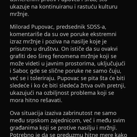
ukazuje na kontinuiranu i rastuću kulturu
mržnje.
Milorad Pupovac, predsednik SDSS-a,
komentariše da su ove poruke ekstremni
izraz mržnje i poziva na nasilje koje je
prisutno u društvu. On ističe da su ovakvi
grafiti deo šireg fenomena mržnje koji se
može videti u javnim prostorima, uključujući
i Sabor, gde se slične poruke ne samo čuju,
već se i toleriraju. Pupovac se pita šta će biti
sledeće i ko će biti sledeća žrtva ovih pretnji,
ukazujući na ozbiljnost problema koji se
mora hitno rešavati.
Ova situacija izaziva zabrinutost ne samo
među srpskom zajednicom, već i među svim
građanima koji se protive nasilju i mržnji.
Potrebno je da se preduzmu hitne mere kako