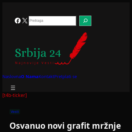
Skoči
na
sadržaj
Search
Facebook
X
Naslovna
O Nama
Kontakt
Pretplati se
[t4b-ticker]
Vesti
Osvanuo novi grafit mržnje