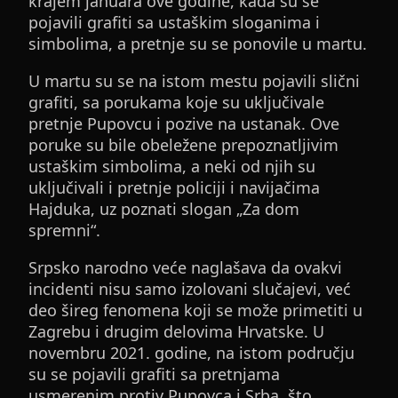
krajem januara ove godine, kada su se
pojavili grafiti sa ustaškim sloganima i
simbolima, a pretnje su se ponovile u martu.
U martu su se na istom mestu pojavili slični
grafiti, sa porukama koje su uključivale
pretnje Pupovcu i pozive na ustanak. Ove
poruke su bile obeležene prepoznatljivim
ustaškim simbolima, a neki od njih su
uključivali i pretnje policiji i navijačima
Hajduka, uz poznati slogan „Za dom
spremni“.
Srpsko narodno veće naglašava da ovakvi
incidenti nisu samo izolovani slučajevi, već
deo šireg fenomena koji se može primetiti u
Zagrebu i drugim delovima Hrvatske. U
novembru 2021. godine, na istom području
su se pojavili grafiti sa pretnjama
usmerenim protiv Pupovca i Srba, što