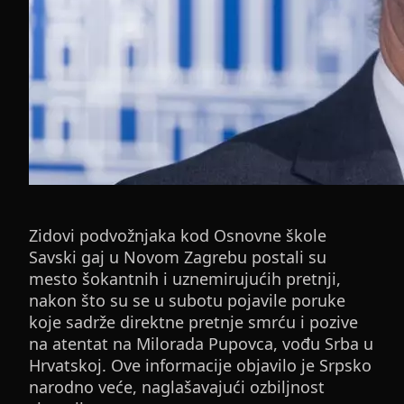
Zidovi podvožnjaka kod Osnovne škole
Savski gaj u Novom Zagrebu postali su
mesto šokantnih i uznemirujućih pretnji,
nakon što su se u subotu pojavile poruke
koje sadrže direktne pretnje smrću i pozive
na atentat na Milorada Pupovca, vođu Srba u
Hrvatskoj. Ove informacije objavilo je Srpsko
narodno veće, naglašavajući ozbiljnost