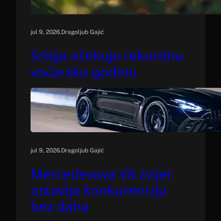
.
jul 9, 2026
Dragoljub Gajić
Srbija očekuje rekordnu
voćarsku godinu
.
jul 9, 2026
Dragoljub Gajić
Mercedesova V8 zvijer
ostavlja konkurenciju
bez daha