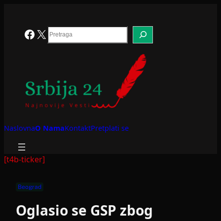
Skoči
na
sadržaj
Search
Facebook
X
Naslovna
O Nama
Kontakt
Pretplati se
[t4b-ticker]
Beograd
Oglasio se GSP zbog