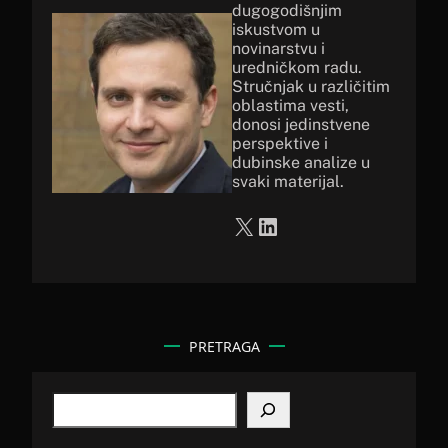
dugogodišnjim
iskustvom u
novinarstvu i
uredničkom radu.
Stručnjak u različitim
oblastima vesti,
donosi jedinstvene
perspektive i
dubinske analize u
svaki materijal.
X
LinkedIn
PRETRAGA
S
e
a