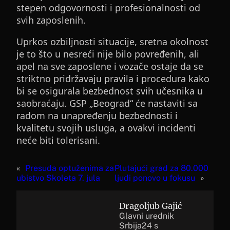
stepen odgovornosti i profesionalnosti od
svih zaposlenih.
Uprkos ozbiljnosti situacije, sretna okolnost
je to što u nesreći nije bilo povređenih, ali
apel na sve zaposlene i vozače ostaje da se
striktno pridržavaju pravila i procedura kako
bi se osigurala bezbednost svih učesnika u
saobraćaju. GSP „Beograd“ će nastaviti sa
radom na unapređenju bezbednosti i
kvalitetu svojih usluga, a ovakvi incidenti
neće biti tolerisani.
«
Presuda optuženima za
Plutajući grad za 80.000
ubistvo Skoleta 7. jula
ljudi ponovo u fokusu
»
Dragoljub Gajić
Glavni urednik
Srbija24 s