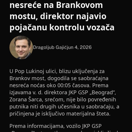
nesreće na Brankovom
mostu, direktor najavio
pojačanu kontrolu vozača
Dragoljub Gajić
jun 4, 2026
U Pop Lukinoj ulici, blizu uključenja za
Brankov most, dogodila se saobraćajna
nesreća noćas oko 00:05 časova. Prema
izjavama v. d. direktora JKP GSP „Beograd“,
Zorana Šarca, srećom, nije bilo povređenih
putnika niti drugih učesnika u saobraćaju, a
pričinjena je isključivo materijalna šteta.
Prema informacijama, vozilo JKP GSP