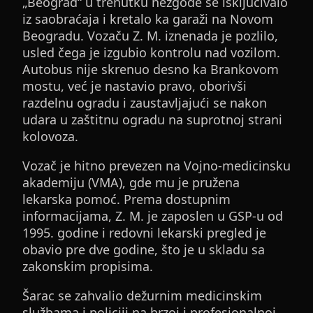
„Beograd“ u trenutku nezgode se isključivalo
iz saobraćaja i kretalo ka garaži na Novom
Beogradu. Vozaču Z. M. iznenada je pozlilo,
usled čega je izgubio kontrolu nad vozilom.
Autobus nije skrenuo desno ka Brankovom
mostu, već je nastavio pravo, oborivši
razdelnu ogradu i zaustavljajući se nakon
udara u zaštitnu ogradu na suprotnoj strani
kolovoza.
Vozač je hitno prevezen na Vojno-medicinsku
akademiju (VMA), gde mu je pružena
lekarska pomoć. Prema dostupnim
informacijama, Z. M. je zaposlen u GSP-u od
1995. godine i redovni lekarski pregled je
obavio pre dve godine, što je u skladu sa
zakonskim propisima.
Šarac se zahvalio dežurnim medicinskim
službama i policiji na brzoj i profesionalnoj