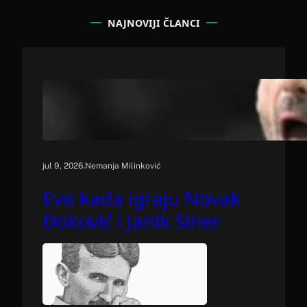
r
c
NAJNOVIJI ČLANCI
h
.
jul 9, 2026
Nemanja Milinković
Evo kada igraju Novak
Đoković i Janik Siner