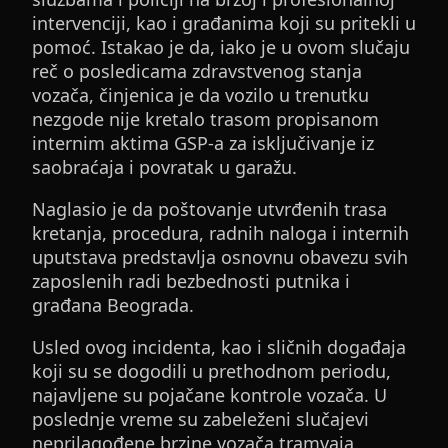
intervenciji, kao i građanima koji su pritekli u
pomoć. Istakao je da, iako je u ovom slučaju
reč o posledicama zdravstvenog stanja
vozača, činjenica je da vozilo u trenutku
nezgode nije kretalo trasom propisanom
internim aktima GSP-a za isključivanje iz
saobraćaja i povratak u garažu.
Naglasio je da poštovanje utvrđenih trasa
kretanja, procedura, radnih naloga i internih
uputstava predstavlja osnovnu obavezu svih
zaposlenih radi bezbednosti putnika i
građana Beograda.
Usled ovog incidenta, kao i sličnih događaja
koji su se dogodili u prethodnom periodu,
najavljene su pojačane kontrole vozača. U
poslednje vreme su zabeleženi slučajevi
neprilagođene brzine vozača tramvaja,