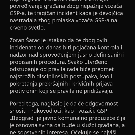
povređivanje građana zbog nepažnje vozača
GSP-a, te tragičan incident kada je devojčica
nastradala zbog prolaska vozača GSP-a na
crveno svetlo.
Zoran Šarac je istakao da će zbog ovih
incidenata od danas biti pojačana kontrola i
nadzor nad sprovođenjem jasno definisanih i
propisanih procedura. Svako utvrđeno
odstupanje od pravila rada biće predmet
najstrožih disciplinskih postupaka, kao i
pokretanja prekršajnih i krivičnih prijava
protiv onih koji se pravila ne pridržavaju.
Pored toga, naglasio je da će odgovornost
snositi i rukovodioci, kao i vozači. GSP
„Beograd“ je javno komunalno preduzeće čija
je osnovna svrha da bude u službi građana, a
ne sopstvenih interesa. Očekuje se najviši