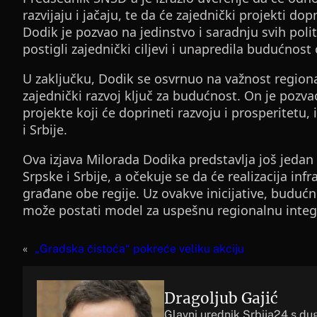
razvijaju i jačaju, te da će zajednički projekti d
Dodik je pozvao na jedinstvo i saradnju svih poli
postigli zajednički ciljevi i unapredila budućnost
U zaključku, Dodik se osvrnuo na važnost regional
zajednički razvoj ključ za budućnost. On je pozvao
projekte koji će doprineti razvoju i prosperitetu
i Srbije.
Ova izjava Milorada Dodika predstavlja još jeda
Srpske i Srbije, a očekuje se da će realizacija in
građane obe regije. Uz ovakve inicijative, budućn
može postati model za uspešnu regionalnu integr
«
„Gradska čistoća“ pokreće veliku akciju
Dragoljub Gajić
Glavni urednik Srbija24 s du