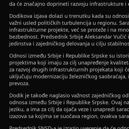
da će značajno doprineti razvoju infrastrukture 
Dodikova izjava dolazi u trenutku kada su odnosi
važni usled političkih turbulencija u regionu. S
infrastrukturne projekte, već se proteže i na mn
bezbednost. Predsednik Srbije Aleksandar Vučić i
jedinstva i zajedničkog delovanja u cilju stabilno
Odnosi između Srbije i Republike Srpske su istori
projektima koji imaju za cilj unapređenje kvalite
za razvoj drugih infrastrukturnih projekata koji 
uključuju modernizaciju železničkog saobraćaja,
prevoza.
Dodik je takođe naglasio važnost zajedničkog od
odnosa između Srbije i Republike Srpske. Ovaj narat
jeziku, a ima za cilj da ojača veze i unapredi sar
izazova sa kojima se suočava region, ovakva sarad
Predsednik SNSD-a je izrazio uverenje da će odno