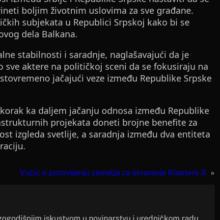
oprineti boljim životnim uslovima za sve građane.
tičkih subjekata u Republici Srpskoj kako bi se
 ovog dela Balkana.
ne stabilnosti i saradnje, naglašavajući da je
 sve aktere na političkoj sceni da se fokusiraju na
, istovremeno jačajući veze između Republike Srpske
n korak ka daljem jačanju odnosa između Republike
frastrukturnih projekata doneti brojne benefite za
ost izgleda svetlije, a saradnja između dva entiteta
aciju.
Vučić o protivljenju zemalja za otvaranje Klastera 3
»
gogodišnjim iskustvom u novinarstvu i uredničkom radu.