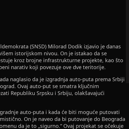
ldemokrata (SNSD) Milorad Dodik izjavio je danas
išem istorijskom nivou. On je istakao da se
stuje kroz brojne infrastrukturne projekte, kao što
eni narativ koji povezuje ove dve teritorije.
ada naglasio da je izgradnja auto-puta prema Srbiji
eograd. Ovaj auto-put se smatra ključnim
ati Republiku Srpsku i Srbiju, olakšavajući
gradnje auto-puta i kada će biti moguće putovati
mistično. On je naveo da bi putovanje do Beograda
pomenu da je to „sigurno.“ Ovaj projekat se očekuje