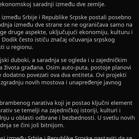
i ekonomskoj saradnji između dve zemlje.
 između Srbije i Republike Srpske postali posebno
aradnja između dve strane se ne ograničava samo na
oge druge aspekte, uključujući ekonomiju, kulturu i
 Dodik često ističu značaj očuvanja srpskog
sti u regionu.
jski duboki, a saradnja se ogleda i u zajedničkim
ta života građana. Osim auto-puta, postoje planovi
će dodatno povezati ova dva entiteta. Ovi projekti
 izgradnju novih mostova i unapređenje javnog
brambenog narativa koji je postao ključni element
iv se temelji na zajedničkoj istoriji, kulturi i
adnju u oblasti odbrane i bezbednosti. U svetlu novih
nja se čini još bitnijom.
si između Srbije i Republike Srpske nastaviti da se