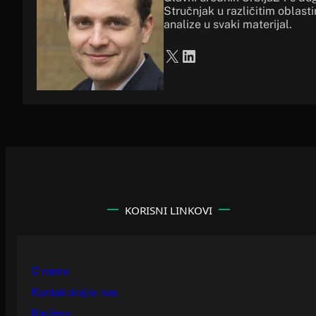
Stručnjak u različitim oblast
analize u svaki materijal.
X
LinkedIn
KORISNI LINKOVI
O nama
Kontaktirajte nas
Karijera