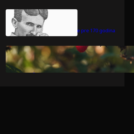
.
jul 9, 2026
Dragoljub Gajić
Nikola Tesla rođen je pre 170 godina
.
jul 9, 2026
Dragoljub Gajić
Srbija očekuje rekordnu voćarsku
godinu