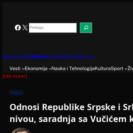
Skoči
na
sadržaj
Search
Facebook
X
Naslovna
O Nama
Kontakt
Pretplati se
Vesti
Ekonomija
Nauka i Tehnologija
Kultura
Sport
Ži
[t4b-ticker]
Region
Odnosi Republike Srpske i Sr
nivou, saradnja sa Vučićem 