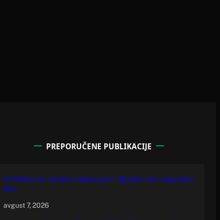
PREPORUČENE PUBLIKACIJE
Problemi za "Svijet iz doba Jure": Ključno ime napustilo
film
avgust 7, 2026