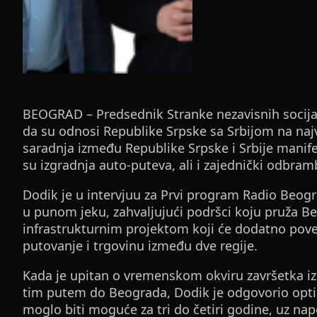
BEOGRAD – Predsednik Stranke nezavisnih socija
da su odnosi Republike Srpske sa Srbijom na najv
saradnja između Republike Srpske i Srbije manife
su izgradnja auto-puteva, ali i zajednički odbramb
Dodik je u intervjuu za Prvi program Radio Beogr
u punom jeku, zahvaljujući podršci koju pruža B
infrastrukturnim projektom koji će dodatno povez
putovanje i trgovinu između dve regije.
Kada je upitan o vremenskom okviru završetka iz
tim putem do Beograda, Dodik je odgovorio opti
moglo biti moguće za tri do četiri godine, uz na