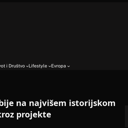
vot i Društvo
Lifestyle
Evropa
bije na najvišem istorijskom
kroz projekte