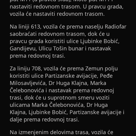
nastaviti redovnom trasom. U pravcu grada,
vozila će nastaviti redovnom trasom.
Na liniji 613, vozila će prema naselju Radiofar
saobraćati redovnom trasom, dok će u
pravcu grada koristiti ulice Ljubinke Bobić,
Gandijevu, Ulicu Tošin bunar i nastavak
prema redovnoj trasi.
Za liniju 708, vozila će prema Zemun polju
koristiti ulice Partizanske avijacije, Peđe
Milosavljevića, Dr Huga Klajna, Marka
Čelebonovića i nastavak prema redovnoj
trasi, dok će u suprotnom smeru voziti
ulicama Marka Čelebonovića, Dr Huga
Klajna, Ljubinke Bobić, Partizanske avijacije i
dalje prema redovnoj trasi.
Na izmenjenim delovima trasa, vozila će