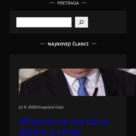
PRETRAGA
S
e
a
r
c
NAJNOVIJI ČLANCI
h
.
jul 9, 2026
Dragoljub Gajić
Milanović ne zna šta se
dešava u Evropi