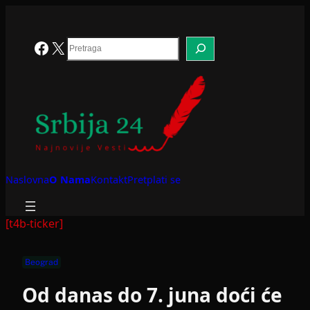
Skoči
na
sadržaj
Search
Facebook
X
Naslovna
O Nama
Kontakt
Pretplati se
[t4b-ticker]
Beograd
Od danas do 7. juna doći će