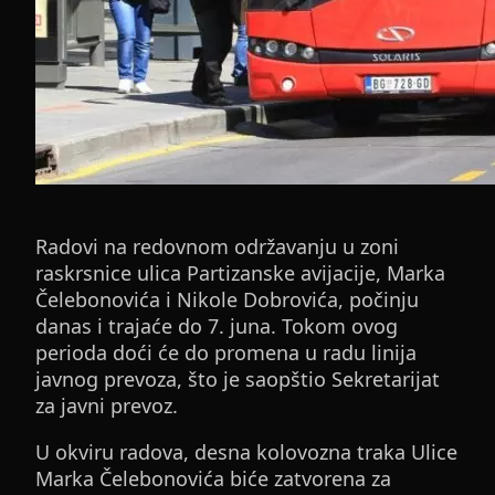
Radovi na redovnom održavanju u zoni
raskrsnice ulica Partizanske avijacije, Marka
Čelebonovića i Nikole Dobrovića, počinju
danas i trajaće do 7. juna. Tokom ovog
perioda doći će do promena u radu linija
javnog prevoza, što je saopštio Sekretarijat
za javni prevoz.
U okviru radova, desna kolovozna traka Ulice
Marka Čelebonovića biće zatvorena za