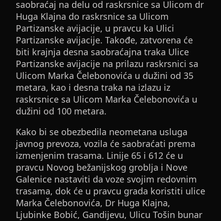
saobraćaj na delu od raskrsnice sa Ulicom dr
Huga Klajna do raskrsnice sa Ulicom
Partizanske avijacije, u pravcu ka Ulici
Partizanske avijacije. Takođe, zatvorena će
biti krajnja desna saobraćajna traka Ulice
Partizanske avijacije na prilazu raskrsnici sa
Ulicom Marka Čelebonovića u dužini od 35
metara, kao i desna traka na izlazu iz
raskrsnice sa Ulicom Marka Čelebonovića u
dužini od 100 metara.
Kako bi se obezbedila neometana usluga
javnog prevoza, vozila će saobraćati prema
izmenjenim trasama. Linije 65 i 612 će u
pravcu Novog bežanijskog groblja i Nove
Galenice nastaviti da voze svojim redovnim
trasama, dok će u pravcu grada koristiti ulice
Marka Čelebonovića, Dr Huga Klajna,
Ljubinke Bobić, Gandijevu, Ulicu Tošin bunar