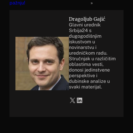
pažnju!
»
Dragoljub Gajić
Glavni urednik
Srbija24 s
dugogodišnjim
iskustvom u
novinarstvu i
uredničkom radu.
Stručnjak u različitim
oblastima vesti,
donosi jedinstvene
perspektive i
dubinske analize u
svaki materijal.
X
LinkedIn