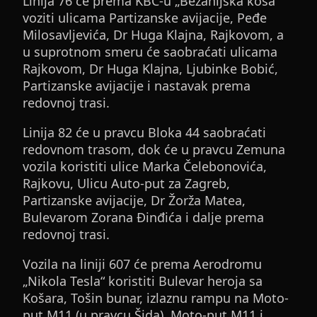
Linija 76 će prema KBC-u „Bežanijska kosa“
voziti ulicama Partizanske avijacije, Peđe
Milosavljevića, Dr Huga Klajna, Rajkovom, a
u suprotnom smeru će saobraćati ulicama
Rajkovom, Dr Huga Klajna, Ljubinke Bobić,
Partizanske avijacije i nastavak prema
redovnoj trasi.
Linija 82 će u pravcu Bloka 44 saobraćati
redovnom trasom, dok će u pravcu Zemuna
vozila koristiti ulice Marka Čelebonovića,
Rajkovu, Ulicu Auto-put za Zagreb,
Partizanske avijacije, Dr Žorža Matea,
Bulevarom Zorana Đinđića i dalje prema
redovnoj trasi.
Vozila na liniji 607 će prema Aerodromu
„Nikola Tesla“ koristiti Bulevar heroja sa
Košara, Tošin bunar, izlaznu rampu na Moto-
put M11 (u pravcu Šida), Moto-put M11 i