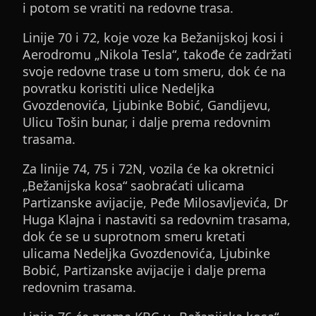
i potom se vratiti na redovne trasa.
Linije 70 i 72, koje voze ka Bežanijskoj kosi i
Aerodromu „Nikola Tesla“, takođe će zadržati
svoje redovne trase u tom smeru, dok će na
povratku koristiti ulice Nedeljka
Gvozdenovića, Ljubinke Bobić, Gandijevu,
Ulicu Tošin bunar, i dalje prema redovnim
trasama.
Za linije 74, 75 i 72N, vozila će ka okretnici
„Bežanijska kosa“ saobraćati ulicama
Partizanske avijacije, Peđe Milosavljevića, Dr
Huga Klajna i nastaviti sa redovnim trasama,
dok će se u suprotnom smeru kretati
ulicama Nedeljka Gvozdenovića, Ljubinke
Bobić, Partizanske avijacije i dalje prema
redovnim trasama.