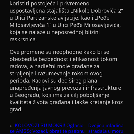
koristiti postojeća i privremeno
uspostavljena stajališta „Nikole Dobrovića 2“
u Ulici Partizanske avijacije, kao i „Peđe
Milosavljevića 1“ u Ulici Peđe Milosavljevića,
koja se nalaze u neposrednoj blizini
raskrsnica.
Ove promene su neophodne kako bi se
obezbedila bezbednost i efikasnost tokom
radova, a nadležni mole građane za
strpljenje i razumevanje tokom ovog
perioda. Radovi su deo šireg plana
unapređenja javnog prevoza i infrastrukture
u Beogradu, koji ima za cilj poboljšanje
kvaliteta života građana i lakše kretanje kroz
grad.
«
KOLOVOZI SU MOKRI! Oglasio
Dvojica mladića
se AMSS: Vozači, obratite psebnu
stradala u moru