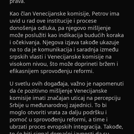
prava.
Kao član Venecijanske komisije, Petrov ima
uvid u rad ove institucije i procese
donošenja odluka, pa njegovo mišljenje
može poslužiti kao indikacija budućih koraka
i očekivanja. Njegova izjava takođe ukazuje
na to da je komunikacija i saradnja između
srpskih vlasti i Venecijanske komisije na
visokom nivou, što može doprineti bržem i
efikasnijem sprovođenju reformi.
U svetlu ovih događaja, važno je napomenuti
da će pozitivno mišljenje Venecijanske
komisije imati značajan uticaj na percepciju
Srbije u međunarodnoj zajednici. To bi
moglo otvoriti vrata za dalju podršku i
pomoć u sprovođenju reformi, a time i
ubrzati proces evropskih integracija. Takođe,
to će biti signal domaćoj javnosti da su