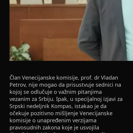
Član Venecijanske komisije, prof. dr Vladan
Petrov, nije mogao da prisustvuje sednici na
kojoj se odlučuje o važnim pitanjima
vezanim za Srbiju. Ipak, u specijalnoj izjavi za
Srpski nedeljnik Kompas, istakao je da
očekuje pozitivno mišljenje Venecijanske
komisije o unapređenim verzijama
pravosudnih zakona koje je usvojila