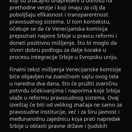
koji su značajno unapređeni u odnosu na
prethodne verzije i koji imaju za cilj da
poboljšaju efikasnost i transparentnost
pravosudnog sistema. U tom kontekstu,
očekuje se da će Venecijanska komisija
prepoznati napore Srbije u pravcu reformi i
doneti pozitivno mišljenje, što bi moglo da
stvori dobru podlogu za dalje korake u
procesu integracije Srbije u Evropsku uniju.
Finalni tekst mišljenja Venecijanske komisije
biće objavljen na zvaničnom sajtu ovog tela
u naredna dva dana, što će pružiti zvaničnu
potvrdu očekivanjima i naporima koje Srbija
ulaže u reformu pravosudnog sistema. Ovaj
izveštaj će biti od velikog značaja ne samo za
pravosudne institucije, već i za širu javnost i
međunarodnu zajednicu koja prati napredak
Srbije u oblasti pravne države i ljudskih