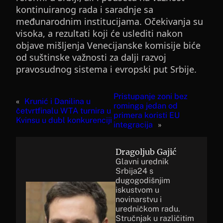
kontinuiranog rada i saradnje sa
međunarodnim institucijama. Očekivanja su
visoka, a rezultati koji će uslediti nakon
objave mišljenja Venecijanske komisije biće
od suštinske važnosti za dalji razvoj
pravosudnog sistema i evropski put Srbije.
Pristupanje zoni bez
«
Krunić i Danilina u
rominga jedan od
četvrtfinalu WTA turnira u
primera koristi EU
Kvinsu u dubl konkurenciji
integracija
»
Dragoljub Gajić
Glavni urednik
Srbija24 s
dugogodišnjim
iskustvom u
novinarstvu i
uredničkom radu.
Stručnjak u različitim