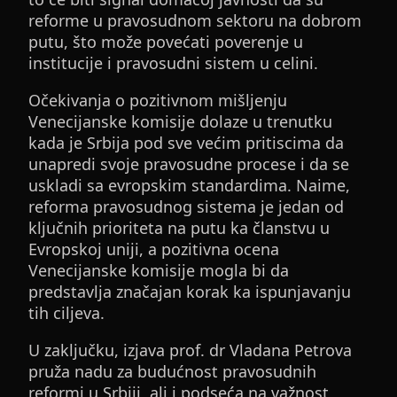
reforme u pravosudnom sektoru na dobrom
putu, što može povećati poverenje u
institucije i pravosudni sistem u celini.
Očekivanja o pozitivnom mišljenju
Venecijanske komisije dolaze u trenutku
kada je Srbija pod sve većim pritiscima da
unapredi svoje pravosudne procese i da se
uskladi sa evropskim standardima. Naime,
reforma pravosudnog sistema je jedan od
ključnih prioriteta na putu ka članstvu u
Evropskoj uniji, a pozitivna ocena
Venecijanske komisije mogla bi da
predstavlja značajan korak ka ispunjavanju
tih ciljeva.
U zaključku, izjava prof. dr Vladana Petrova
pruža nadu za budućnost pravosudnih
reformi u Srbiji, ali i podseća na važnost