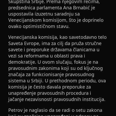
Skupština Srbije. Prema njegovim rečima,
predsednica parlamenta Ana Brnabić je
uspostavila izuzetnu saradnju sa
Venecijanskom komisijom, što je doprinelo
ovako optimističnom stavu.
Venecijanska komisija, kao savetodavno telo
Saveta Evrope, ima za cilj da pruža stručne
savete i preporuke državama članicama u
vezi sa reformama u oblasti prava i
demokratije. U ovom slučaju, fokus je na
pravosudnim zakonima koji su od ključnog
značaja za funkcionisanje pravosudnog
sistema u Srbiji. U prethodnom periodu, ova
komisija je često davala preporuke za
unapređenje pravosudnih procedura i
jačanje nezavisnosti pravosudnih institucija.
Petrov je naglasio da se radi o setu zakona