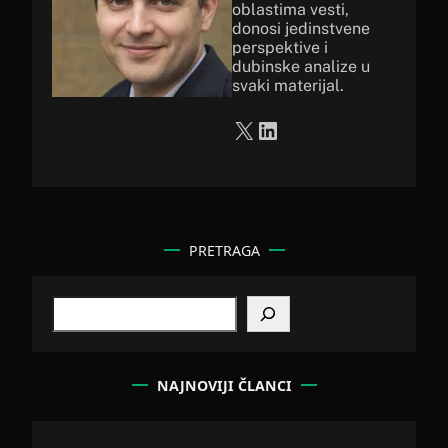
oblastima vesti,
donosi jedinstvene
perspektive i
dubinske analize u
svaki materijal.
X
LinkedIn
PRETRAGA
S
e
a
r
c
NAJNOVIJI ČLANCI
h