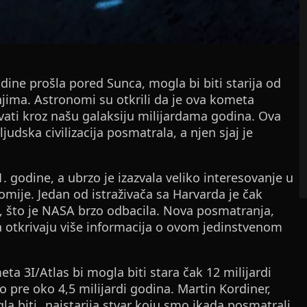
ine prošla pored Sunca, mogla bi biti starija od
ima. Astronomi su otkrili da je ova kometa
ati kroz našu galaksiju milijardama godina. Ova
judska civilizacija posmatrala, a njen sjaj je
. godine, a ubrzo je izazvala veliko interesovanje u
omije. Jedan od istraživača sa Harvarda je čak
a, što je NASA brzo odbacila. Nova posmatranja,
 otkrivaju više informacija o ovom jedinstvenom
ta 3I/Atlas bi mogla biti stara čak 12 milijardi
 pre oko 4,5 milijardi godina. Martin Kordiner,
gla biti „najstarija stvar koju smo ikada posmatrali