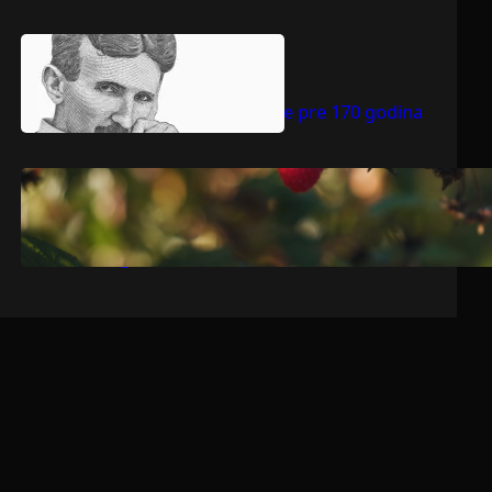
.
jul 9, 2026
Dragoljub Gajić
Nikola Tesla rođen je pre 170 godina
.
jul 9, 2026
Dragoljub Gajić
Srbija očekuje rekordnu voćarsku
godinu