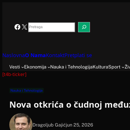
Skoči
na
sadržaj
Search
Facebook
X
Naslovna
O Nama
Kontakt
Pretplati se
Vesti
Ekonomija
Nauka i Tehnologija
Kultura
Sport
Ži
[t4b-ticker]
Nauka i Tehnologija
Nova otkrića o čudnoj među
Dragoljub Gajić
jun 25, 2026