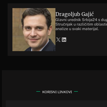
Dragoljub Gajić
Glavni urednik Srbija24 s du
Stručnjak u različitim oblast
analize u svaki materijal.
X
LinkedIn
KORISNI LINKOVI