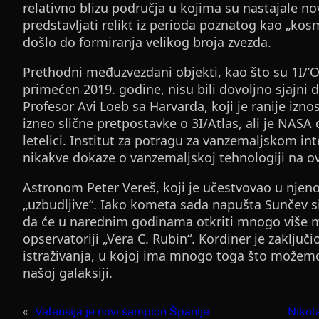
relativno blizu područja u kojima su nastajale n
predstavljati relikt iz perioda poznatog kao „kos
došlo do formiranja velikog broja zvezda.
Prethodni međuzvezdani objekti, kao što su 1I/’
primećen 2019. godine, nisu bili dovoljno sjajni d
Profesor Avi Loeb sa Harvarda, koji je ranije iz
izneo slične pretpostavke o 3I/Atlas, ali je NAS
letelici. Institut za potragu za vanzemaljskom in
nikakve dokaze o vanzemaljskoj tehnologiji na o
Astronom Peter Vereš, koji je učestvovao u njenoj 
„uzbudljive“. Iako kometa sada napušta Sunčev si
da će u narednim godinama otkriti mnogo više m
opservatoriji „Vera C. Rubin“. Kordiner je zaključ
istraživanja, u kojoj ima mnogo toga što možem
našoj galaksiji.
«
Valensija je novi šampion Španije
Nikol