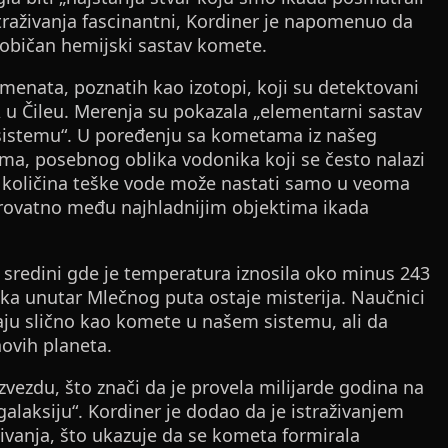
traživanja fascinantni, Kordiner je napomenuo da
neobičan hemijski sastav komete.
emenata, poznatih kao izotopi, koji su detektovani
u Čileu. Merenja su pokazala „elementarni sastav
 sistemu“. U poređenju sa kometama iz našeg
juma, posebnog oblika vodonika koji se često nalazi
ka količina teške vode može nastati samo u veoma
rovatno među najhladnijim objektima ikada
 sredini gde je temperatura iznosila oko minus 243
nka unutar Mlečnog puta ostaje misterija. Naučnici
aju slično kao komete u našem sistemu, ali da
ovih planeta.
 zvezdu, što znači da je provela milijarde godina na
laksiju“. Kordiner je dodao da je istraživanjem
ivanja, što ukazuje da se kometa formirala