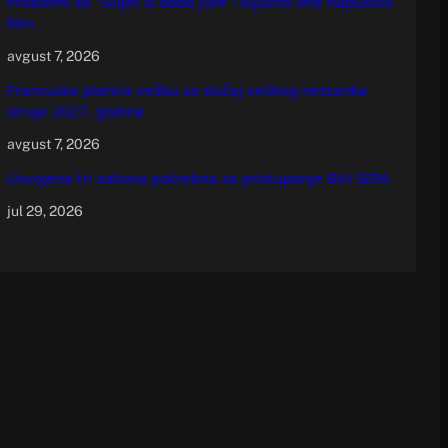
Problemi za "Svijet iz doba Jure": Ključno ime napustilo
film
avgust 7, 2026
Francuska planira vežbu za slučaj velikog nestanka
struje 2027. godine
avgust 7, 2026
Usvojena tri zakona potrebna za pristupanje BiH SEPA
jul 29, 2026