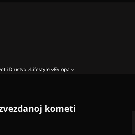
vot i Društvo
Lifestyle
Evropa
zvezdanoj kometi