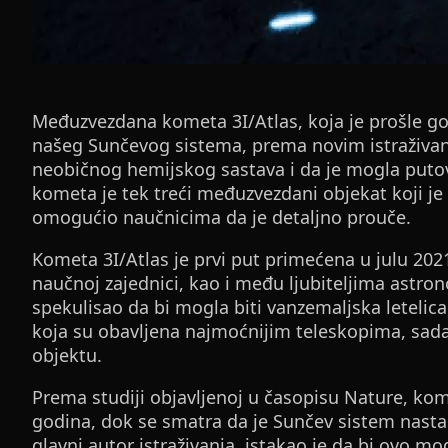
Međuzvezdana kometa 3I/Atlas, koja je prošle god
našeg Sunčevog sistema, prema novim istraživanj
neobičnog hemijskog sastava i da je mogla putov
kometa je tek treći međuzvezdani objekat koji je l
omogućio naučnicima da je detaljno prouče.
Kometa 3I/Atlas je prvi put primećena u julu 2021
naučnoj zajednici, kao i među ljubiteljima astron
spekulisao da bi mogla biti vanzemaljska letelic
koja su obavljena najmoćnijim teleskopima, sada
objektu.
Prema studiji objavljenoj u časopisu Nature, kome
godina, dok se smatra da je Sunčev sistem nastao
glavni autor istraživanja, istakao je da bi ovo mo