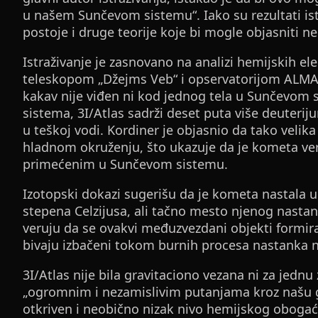
u našem Sunčevom sistemu“. Iako su rezultati is
postoje i druge teorije koje bi mogle objasniti 
Istraživanje je zasnovano na analizi hemijskih el
teleskopom „Džejms Veb“ i opservatorijom ALMA 
kakav nije viđen ni kod jednog tela u Sunčevom
sistema, 3I/Atlas sadrži deset puta više deuteri
u teškoj vodi. Kordiner je objasnio da tako veli
hladnom okruženju, što ukazuje da je kometa ve
primećenim u Sunčevom sistemu.
Izotopski dokazi sugerišu da je kometa nastala u
stepena Celzijusa, ali tačno mesto njenog nasta
veruju da se ovakvi međuzvezdani objekti formir
bivaju izbačeni tokom burnih procesa nastanka n
3I/Atlas nije bila gravitaciono vezana ni za jednu
„ogromnim i nezamislivim putanjama kroz našu ga
otkriven i neobično nizak nivo hemijskog obogać