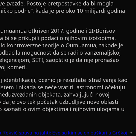
ove zvezde. Postoje pretpostavke da bi mogla
mičko podne“, kada je pre oko 10 milijardi godina
Oumuamua otkriven 2017. godine i 2I/Borisov
a bi se prikupili podaci o njihovim izotopima.
nosio kontroverzne teorije o Oumuamua, takođe je
A odbacila mogućnost da se radi o vanzemaljskoj
teligencijom, SETI, saopštio je da nije pronašao
voj kometi.
identifikaciji, ocenio je rezultate istraživanja kao
stem i nikada se neće vratiti, astronomi očekuju
eđuzvezdanih objekata, zahvaljujući novoj
io da je ovo tek početak uzbudljive nove oblasti
o saznati o ovim objektima i njihovim ulogama u
a Rokvić spava na jahti: Evo sa kim se on baškari u Grčkoj
»