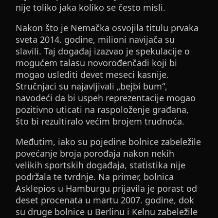
nije toliko jaka koliko se često misli.
Nakon što je Nemačka osvojila titulu prvaka
sveta 2014. godine, milioni navijača su
slavili. Taj događaj izazvao je spekulacije o
mogućem talasu novorođenčadi koji bi
mogao uslediti devet meseci kasnije.
Stručnjaci su najavljivali „bejbi bum“,
navodeći da bi uspeh reprezentacije mogao
pozitivno uticati na raspoloženje građana,
što bi rezultiralo većim brojem trudnoća.
Međutim, iako su pojedine bolnice zabeležile
povećanje broja porođaja nakon nekih
velikih sportskih događaja, statistika nije
podržala te tvrdnje. Na primer, bolnica
Asklepios u Hamburgu prijavila je porast od
deset procenata u martu 2007. godine, dok
su druge bolnice u Berlinu i Kelnu zabeležile