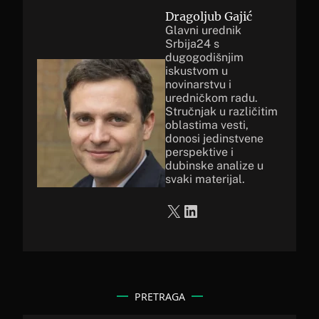
Dragoljub Gajić
Glavni urednik
Srbija24 s
dugogodišnjim
iskustvom u
novinarstvu i
uredničkom radu.
Stručnjak u različitim
oblastima vesti,
donosi jedinstvene
perspektive i
dubinske analize u
svaki materijal.
X
LinkedIn
PRETRAGA