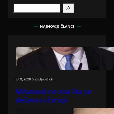
S
e
a
r
c
NAJNOVIJI ČLANCI
h
.
jul 9, 2026
Dragoljub Gajić
Milanović ne zna šta se
dešava u Evropi