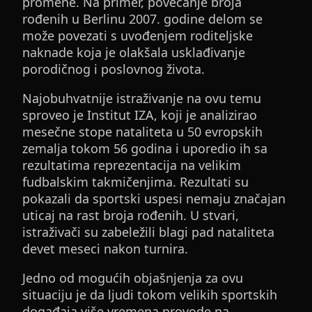
promene. Na primer, povećanje broja
rođenih u Berlinu 2007. godine delom se
može povezati s uvođenjem roditeljske
naknade koja je olakšala usklađivanje
porodičnog i poslovnog života.
Najobuhvatnije istraživanje na ovu temu
sproveo je Institut IZA, koji je analizirao
mesečne stope nataliteta u 50 evropskih
zemalja tokom 56 godina i uporedio ih sa
rezultatima reprezentacija na velikim
fudbalskim takmičenjima. Rezultati su
pokazali da sportski uspesi nemaju značajan
uticaj na rast broja rođenih. U stvari,
istraživači su zabeležili blagi pad nataliteta
devet meseci nakon turnira.
Jedno od mogućih objašnjenja za ovu
situaciju je da ljudi tokom velikih sportskih
događaja više vremena provode na