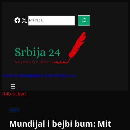
Skoči
na
sadržaj
Search
Facebook
X
Naslovna
O Nama
Kontakt
Pretplati se
[t4b-ticker]
Vesti
Mundijal i bejbi bum: Mit