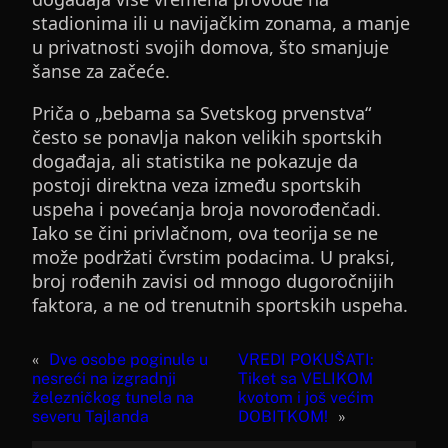
stadionima ili u navijačkim zonama, a manje
u privatnosti svojih domova, što smanjuje
šanse za začeće.
Priča o „bebama sa Svetskog prvenstva“
često se ponavlja nakon velikih sportskih
događaja, ali statistika ne pokazuje da
postoji direktna veza između sportskih
uspeha i povećanja broja novorođenčadi.
Iako se čini privlačnom, ova teorija se ne
može podržati čvrstim podacima. U praksi,
broj rođenih zavisi od mnogo dugoročnijih
faktora, a ne od trenutnih sportskih uspeha.
«
Dve osobe poginule u
VREDI POKUŠATI:
nesreći na izgradnji
Tiket sa VELIKOM
železničkog tunela na
kvotom i još većim
severu Tajlanda
DOBITKOM!
»