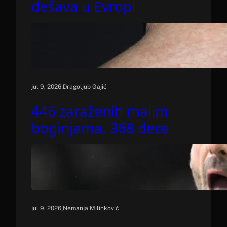
dešava u Evropi
.
jul 9, 2026
Dragoljub Gajić
446 zaraženih malim
boginjama, 368 dece
.
jul 9, 2026
Nemanja Milinković