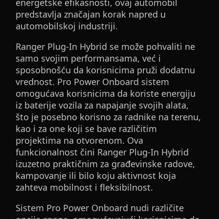
energetske efikasnosti, ovaj automobil
predstavlja značajan korak napred u
automobilskoj industriji.
Ranger Plug-In Hybrid se može pohvaliti ne
samo svojim performansama, već i
sposobnošću da korisnicima pruži dodatnu
vrednost. Pro Power Onboard sistem
omogućava korisnicima da koriste energiju
iz baterije vozila za napajanje svojih alata,
što je posebno korisno za radnike na terenu,
kao i za one koji se bave različitim
projektima na otvorenom. Ova
funkcionalnost čini Ranger Plug-In Hybrid
izuzetno praktičnim za građevinske radove,
kampovanje ili bilo koju aktivnost koja
zahteva mobilnost i fleksibilnost.
Sistem Pro Power Onboard nudi različite