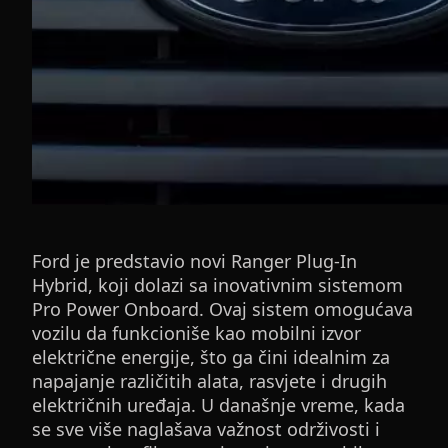
Ford je predstavio novi Ranger Plug-In
Hybrid, koji dolazi sa inovativnim sistemom
Pro Power Onboard. Ovaj sistem omogućava
vozilu da funkcioniše kao mobilni izvor
električne energije, što ga čini idealnim za
napajanje različitih alata, rasvjete i drugih
električnih uređaja. U današnje vreme, kada
se sve više naglašava važnost održivosti i