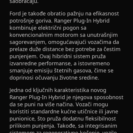
saobraćaju.
Ford je takođe obratio pažnju na efikasnost
potrošnje goriva. Ranger Plug-In Hybrid
kombinuje električni pogon sa
konvencionalnim motorom sa unutrašnjim
sagorevanjem, omogućavajući vozačima da
prelaze duže distance bez potrebe za čestim
punjenjem. Ovaj hibridni sistem pruža
izvanredne performanse, a istovremeno
smanjuje emisiju štetnih gasova, čime se
doprinosi očuvanju životne sredine.
Jedna od ključnih karakteristika novog
Ranger Plug-In Hybrid je njegova sposobnost
da se puni na više načina. Vozači mogu
koristiti standardne kućne utičnice ili javne
punionice, što pruža dodatnu fleksibilnost
prilikom punjenja. Takođe, sa integrisanim
sistemom za regenerativno kočenje, vozilo