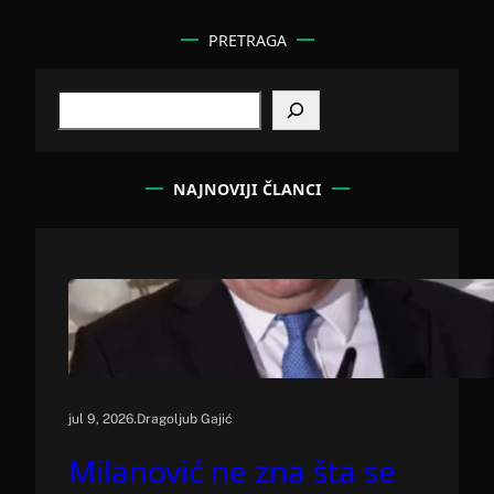
PRETRAGA
S
e
a
r
c
NAJNOVIJI ČLANCI
h
.
jul 9, 2026
Dragoljub Gajić
Milanović ne zna šta se