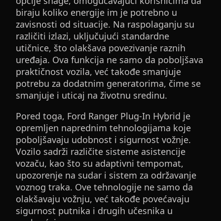
opcije snage, omogućavajući korisnicima da
biraju koliko energije im je potrebno u
zavisnosti od situacije. Na raspolaganju su
različiti izlazi, uključujući standardne
utičnice, što olakšava povezivanje raznih
uređaja. Ova funkcija ne samo da poboljšava
praktičnost vozila, već takođe smanjuje
potrebu za dodatnim generatorima, čime se
smanjuje i uticaj na životnu sredinu.
Pored toga, Ford Ranger Plug-In Hybrid je
opremljen naprednim tehnologijama koje
poboljšavaju udobnost i sigurnost vožnje.
Vozilo sadrži različite sisteme asistencije
vozaču, kao što su adaptivni tempomat,
upozorenje na sudar i sistem za održavanje
voznog traka. Ove tehnologije ne samo da
olakšavaju vožnju, već takođe povećavaju
sigurnost putnika i drugih učesnika u