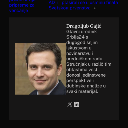
Alžir i plasirali se u osminu finala
pripreme za
Svetskog prvenstva
»
venčanje
Dragoljub Gajić
Glavni urednik
Srbija24 s
dugogodišnjim
iskustvom u
novinarstvu i
uredničkom radu.
Stručnjak u različitim
oblastima vesti,
donosi jedinstvene
perspektive i
dubinske analize u
svaki materijal.
X
LinkedIn