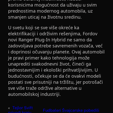
korisnicima mogućnost da uživaju u svim
prednostima modernog automobila, uz
smanjen uticaj na životnu sredinu.
U svetu koji se sve više okreće ka
elektrifikaciji i održivim rešenjima, Fordov
novi Ranger Plug-In Hybrid ne samo da
zadovoljava potrebe savremenih vozača, već
i doprinosi očuvanju planete. Ovaj automobil
je pravi primer kako tehnologija može
unaprediti svakodnevni život, čineći ga
jednostavnijim i ekološki prihvatljivijim. U
budućnosti, očekuje se da će ovakvi modeli
postati sve prisutniji na tržištu, jer potrošači
sve više traže održive alternative u
automobilskoj industriji.
«
Tejlor Svift
Fudbaleri Švajcarske pobedili
privodi kraju