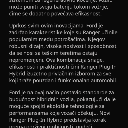
može puniti svoju bateriju tokom vožnje,
čime se dodatno povećava efikasnost.
Uprkos svim ovim inovacijama, Ford je
zadržao karakteristike koje su Ranger učinile
popularnim među potrošačima. Njegov
robusni dizajn, visoka nosivost i sposobnost
da se nosi sa teškim teretima ostaju
nepromenjeni. Ova kombinacija snage,
efikasnosti i praktičnosti čini Ranger Plug-In
Hybrid izuzetno privlačnim izborom za sve
koji traže pouzdan i funkcionalan automobil.
Ford je na ovaj način postavio standarde za
budućnost hibridnih vozila, pokazujući da je
moguće spojiti ekološke tehnologije sa
performansama koje vozači očekuju. Novi
Ranger Plug-In Hybrid predstavlja korak
prema održivoj mobilnosti, nudeći