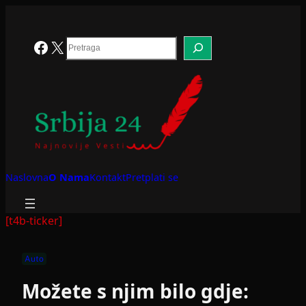
Skoči
na
sadržaj
Search
Facebook
X
Naslovna
O Nama
Kontakt
Pretplati se
[t4b-ticker]
Auto
Možete s njim bilo gdje: