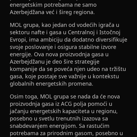
energetskim potrebama ne samo
Azerbejdžana već i šireg regiona.
MOL grupa, kao jedan od vodećih igrača u
sektoru nafte i gasa u Centralnoj i Istočnoj
Evropi, ima ambiciju da dodatno diversifikuje
svoje poslovanje i osigura stabilne izvore
energije. Ova nova proizvodnja gasa u
Azerbejdžanu je deo šire strategije
kompanije da se poveća njen udeo na tržištu
gasa, koje postaje sve važnije u kontekstu
globalnih energetskih promena.
Osim toga, MOL grupa se nada da će nova
proizvodnja gasa iz ACG polja pomoći u
jačanju energetskih kapaciteta u regionu,
posebno u svetlu trenutnih izazova sa
snabdevanjem energijom. Sa rastućim
potrebama za prirodnim gasom, posebno u