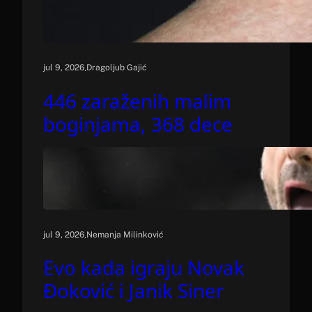
.
jul 9, 2026
Dragoljub Gajić
446 zaraženih malim
boginjama, 368 dece
.
jul 9, 2026
Nemanja Milinković
Evo kada igraju Novak
Đoković i Janik Siner