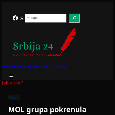
Skoči
na
sadržaj
Search
Facebook
X
Naslovna
O Nama
Kontakt
Pretplati se
[t4b-ticker]
Region
MOL grupa pokrenula