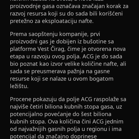
proizvodnje gasa označava značajan korak za
razvoj resursa koji su do sada bili korišćeni
pretežno za eksploataciju nafte.
Prema saopštenju kompanije, prvi
proizvodni gas je dobijen iz bušotine sa
platforme Vest Čirag, čime je otvorena nova
etapa u razvoju ovog polja. ACG je do sada
bio poznat kao izvor velike količine nafte, ali
sada se preusmerava pažnja na gasne
resurse koji se nalaze u ovom bogatom
ležištu.
Procene pokazuju da polje ACG raspolaže sa
najviše četiri biliona kubnih stopa gasa, uz
potencijalno povećanje do šest biliona
kubnih stopa. Ova količina čini ACG jednim
od najvažnijih gasnih polja u regionu i ima
potencijal da značajno doprinese