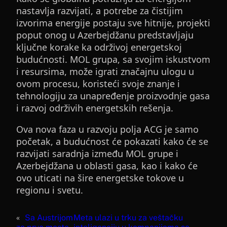
nastavlja razvijati, a potrebe za čistijim
izvorima energije postaju sve hitnije, projekti
poput onog u Azerbejdžanu predstavljaju
ključne korake ka održivoj energetskoj
budućnosti. MOL grupa, sa svojim iskustvom
i resursima, može igrati značajnu ulogu u
ovom procesu, koristeći svoje znanje i
tehnologiju za unapređenje proizvodnje gasa
i razvoj održivih energetskih rešenja.
Ova nova faza u razvoju polja ACG je samo
početak, a budućnost će pokazati kako će se
razvijati saradnja između MOL grupe i
Azerbejdžana u oblasti gasa, kao i kako će
ovo uticati na šire energetske tokove u
regionu i svetu.
«
Sa Austrijom
Meta ulazi u trku za veštačku