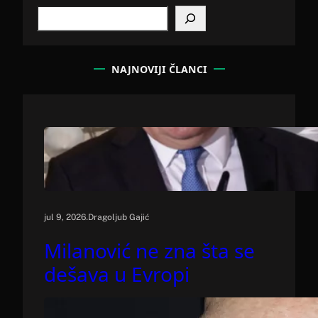
S
e
a
r
c
NAJNOVIJI ČLANCI
h
.
jul 9, 2026
Dragoljub Gajić
Milanović ne zna šta se
dešava u Evropi