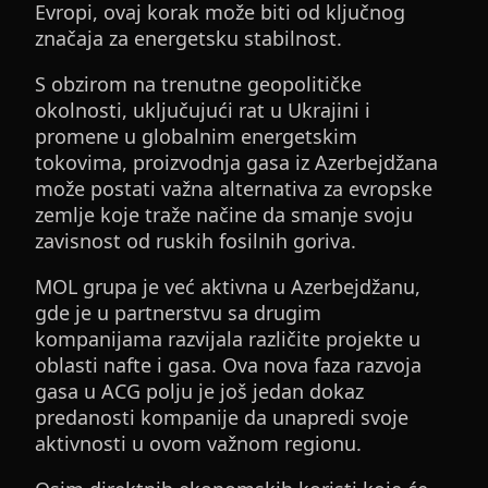
Evropi, ovaj korak može biti od ključnog
značaja za energetsku stabilnost.
S obzirom na trenutne geopolitičke
okolnosti, uključujući rat u Ukrajini i
promene u globalnim energetskim
tokovima, proizvodnja gasa iz Azerbejdžana
može postati važna alternativa za evropske
zemlje koje traže načine da smanje svoju
zavisnost od ruskih fosilnih goriva.
MOL grupa je već aktivna u Azerbejdžanu,
gde je u partnerstvu sa drugim
kompanijama razvijala različite projekte u
oblasti nafte i gasa. Ova nova faza razvoja
gasa u ACG polju je još jedan dokaz
predanosti kompanije da unapredi svoje
aktivnosti u ovom važnom regionu.