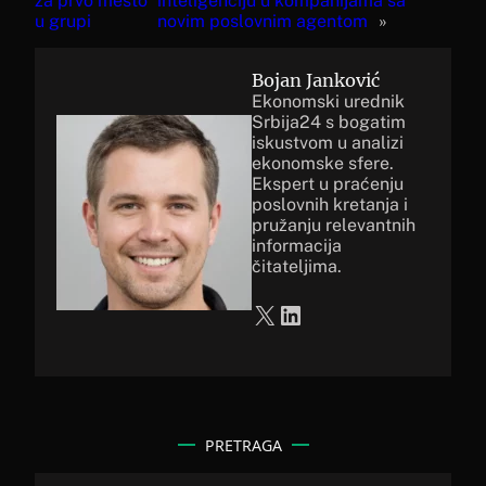
za prvo mesto
inteligenciju u kompanijama sa
u grupi
novim poslovnim agentom
»
Bojan Janković
Ekonomski urednik
Srbija24 s bogatim
iskustvom u analizi
ekonomske sfere.
Ekspert u praćenju
poslovnih kretanja i
pružanju relevantnih
informacija
čitateljima.
X
LinkedIn
PRETRAGA