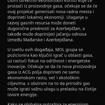
Osim direktnih ekonomskih koristi koje će
proizaći iz proizvodnje gasa, očekuje se da će
ovaj projekat generisati nova radna mesta i
doprineti lokalnoj ekonomiji. Ulaganje u
razvoj gasnih resursa može doneti
dugoročne prednosti za Azerbejdžan, a
takođe može doprinijeti jačanju odnosa
između Mađarske i Azerbejdžana.
U svetlu ovih događaja, MOL grupa se
pozicionira kao ključni igrač u oblasti gasa,
uz rastući fokus na održivost i energetske
inovacije. Očekuje se da će nova proizvodnja
gasa iz ACG polja doprineti ne samo
ekonomskom rastu, već i ekološkim
ciljevima, s obzirom na to da prirodni gas
može igrati važnu ulogu u prelasku na čistije
izvore energije.
Kako se globalna potražnja za energijom