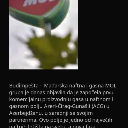
Budimpešta – Mađarska naftna i gasna MOL
grupa je danas objavila da je započela prvu
komercijalnu proizvodnju gasa u naftnom i
gasnom polju Azeri-Čirag-Gunašli (ACG) u
Azerbejdžanu, u saradnji sa svojim
partnerima. Ovo polje je jedno od najvećih
naftnih ležišta na svetu, a nova faza