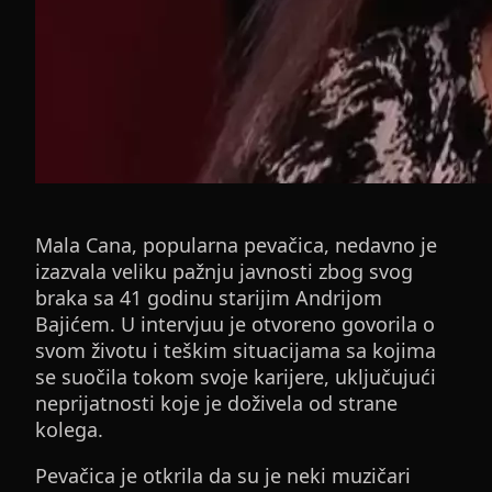
Mala Cana, popularna pevačica, nedavno je
izazvala veliku pažnju javnosti zbog svog
braka sa 41 godinu starijim Andrijom
Bajićem. U intervjuu je otvoreno govorila o
svom životu i teškim situacijama sa kojima
se suočila tokom svoje karijere, uključujući
neprijatnosti koje je doživela od strane
kolega.
Pevačica je otkrila da su je neki muzičari