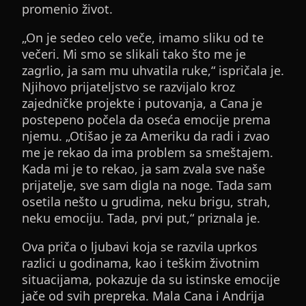
promenio život.
„On je sedeo celo veče, imamo sliku od te
večeri. Mi smo se slikali tako što me je
zagrlio, ja sam mu uhvatila ruke,“ ispričala je.
Njihovo prijateljstvo se razvijalo kroz
zajedničke projekte i putovanja, a Cana je
postepeno počela da oseća emocije prema
njemu. „Otišao je za Ameriku da radi i zvao
me je rekao da ima problem sa smeštajem.
Kada mi je to rekao, ja sam zvala sve naše
prijatelje, sve sam digla na noge. Tada sam
osetila nešto u grudima, neku brigu, strah,
neku emociju. Tada, prvi put,“ priznala je.
Ova priča o ljubavi koja se razvila uprkos
razlici u godinama, kao i teškim životnim
situacijama, pokazuje da su istinske emocije
jače od svih prepreka. Mala Cana i Andrija