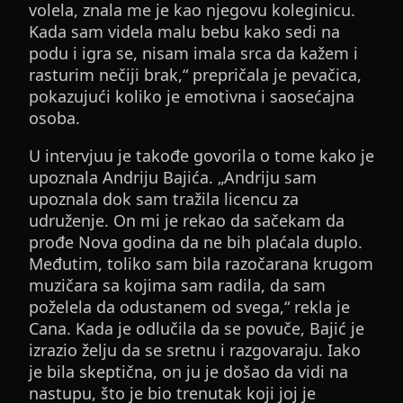
volela, znala me je kao njegovu koleginicu.
Kada sam videla malu bebu kako sedi na
podu i igra se, nisam imala srca da kažem i
rasturim nečiji brak,“ prepričala je pevačica,
pokazujući koliko je emotivna i saosećajna
osoba.
U intervjuu je takođe govorila o tome kako je
upoznala Andriju Bajića. „Andriju sam
upoznala dok sam tražila licencu za
udruženje. On mi je rekao da sačekam da
prođe Nova godina da ne bih plaćala duplo.
Međutim, toliko sam bila razočarana krugom
muzičara sa kojima sam radila, da sam
poželela da odustanem od svega,“ rekla je
Cana. Kada je odlučila da se povuče, Bajić je
izrazio želju da se sretnu i razgovaraju. Iako
je bila skeptična, on ju je došao da vidi na
nastupu, što je bio trenutak koji joj je