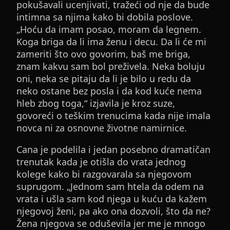
pokušavali ucenjivati, tražeći od nje da bude
intimna sa njima kako bi dobila poslove.
„Hoću da imam posao, moram da legnem.
Koga briga da li ima ženu i decu. Da li će mi
zameriti što ovo govorim, baš me briga,
znam kakvu sam bol preživela. Neka boluju
oni, neka se pitaju da li je bilo u redu da
neko ostane bez posla i da kod kuće nema
hleb zbog toga,“ izjavila je kroz suze,
govoreći o teškim trenucima kada nije imala
novca ni za osnovne životne namirnice.
Cana je podelila i jedan posebno dramatičan
trenutak kada je otišla do vrata jednog
kolege kako bi razgovarala sa njegovom
suprugom. „Jednom sam htela da odem na
vrata i ušla sam kod njega u kuću da kažem
njegovoj ženi, pa ako ona dozvoli, što da ne?
Žena njegova se oduševila jer me je mnogo