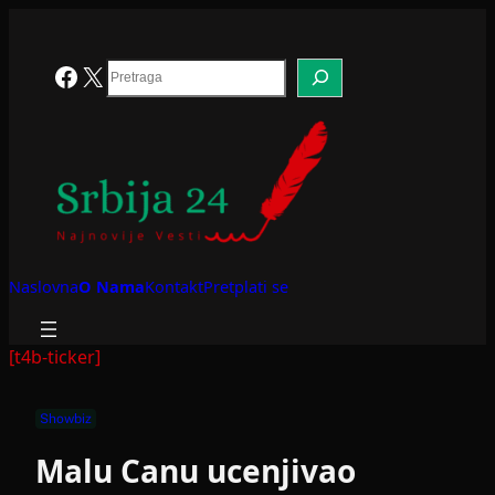
Skoči
na
sadržaj
Search
Facebook
X
Naslovna
O Nama
Kontakt
Pretplati se
[t4b-ticker]
Showbiz
Malu Canu ucenjivao