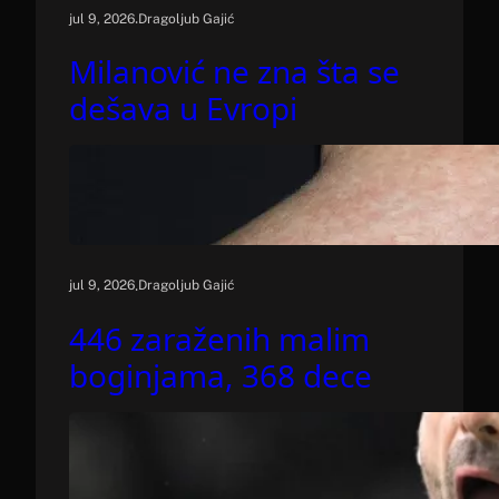
.
jul 9, 2026
Dragoljub Gajić
Milanović ne zna šta se
dešava u Evropi
.
jul 9, 2026
Dragoljub Gajić
446 zaraženih malim
boginjama, 368 dece