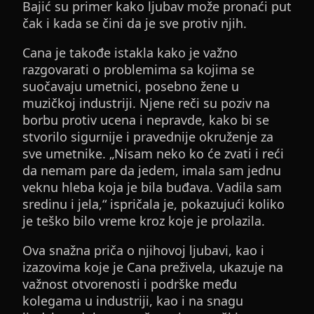
Bajić su primer kako ljubav može pronaći put
čak i kada se čini da je sve protiv njih.
Cana je takođe istakla kako je važno
razgovarati o problemima sa kojima se
suočavaju umetnici, posebno žene u
muzičkoj industriji. Njene reči su poziv na
borbu protiv ucena i nepravde, kako bi se
stvorilo sigurnije i pravednije okruženje za
sve umetnike. „Nisam neko ko će zvati i reći
da nemam pare da jedem, imala sam jednu
veknu hleba koja je bila buđava. Vadila sam
sredinu i jela,“ ispričala je, pokazujući koliko
je teško bilo vreme kroz koje je prolazila.
Ova snažna priča o njihovoj ljubavi, kao i
izazovima koje je Cana preživela, ukazuje na
važnost otvorenosti i podrške među
kolegama u industriji, kao i na snagu