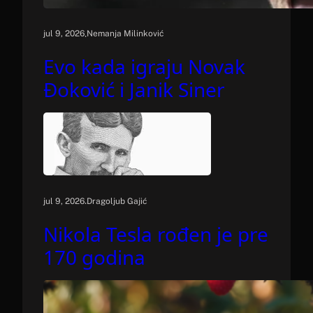
.
jul 9, 2026
Nemanja Milinković
Evo kada igraju Novak
Đoković i Janik Siner
.
jul 9, 2026
Dragoljub Gajić
Nikola Tesla rođen je pre
170 godina