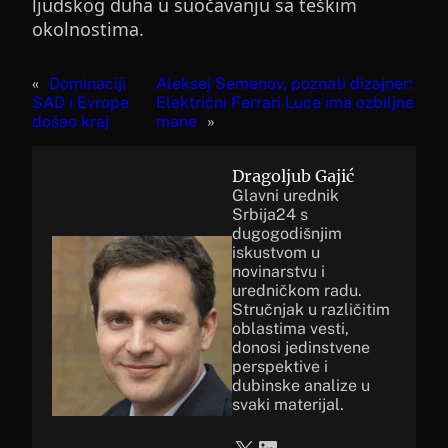
ljudskog duha u suočavanju sa teškim
okolnostima.
«
Dominaciji
Aleksej Semenov, poznati dizajner:
SAD i Evrope
Električni Ferrari Luce ima ozbiljne
došao kraj
mane
»
Dragoljub Gajić
Glavni urednik
Srbija24 s
dugogodišnjim
iskustvom u
novinarstvu i
uredničkom radu.
Stručnjak u različitim
oblastima vesti,
donosi jedinstvene
perspektive i
dubinske analize u
svaki materijal.