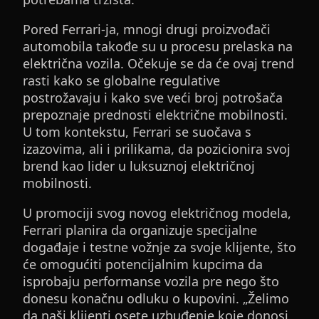
Pored Ferrari-ja, mnogi drugi proizvođači
automobila takođe su u procesu prelaska na
električna vozila. Očekuje se da će ovaj trend
rasti kako se globalne regulative
postrožavaju i kako sve veći broj potrošača
prepoznaje prednosti električne mobilnosti.
U tom kontekstu, Ferrari se suočava s
izazovima, ali i prilikama, da pozicionira svoj
brend kao lider u luksuznoj električnoj
mobilnosti.
U promociji svog novog električnog modela,
Ferrari planira da organizuje specijalne
događaje i testne vožnje za svoje klijente, što
će omogućiti potencijalnim kupcima da
isprobaju performanse vozila pre nego što
donesu konačnu odluku o kupovini. „Želimo
da naši klijenti osete uzbuđenje koje donosi