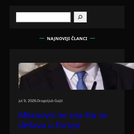
S
e
a
r
c
NAJNOVIJI ČLANCI
h
.
jul 9, 2026
Dragoljub Gajić
Milanović ne zna šta se
dešava u Evropi