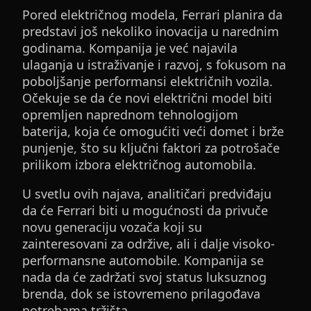
Pored električnog modela, Ferrari planira da
predstavi još nekoliko inovacija u narednim
godinama. Kompanija je već najavila
ulaganja u istraživanje i razvoj, s fokusom na
poboljšanje performansi električnih vozila.
Očekuje se da će novi električni model biti
opremljen naprednom tehnologijom
baterija, koja će omogućiti veći domet i brže
punjenje, što su ključni faktori za potrošače
prilikom izbora električnog automobila.
U svetlu ovih najava, analitičari predviđaju
da će Ferrari biti u mogućnosti da privuče
novu generaciju vozača koji su
zainteresovani za održive, ali i dalje visoko-
performansne automobile. Kompanija se
nada da će zadržati svoj status luksuznog
brenda, dok se istovremeno prilagođava
potrebama tržišta.