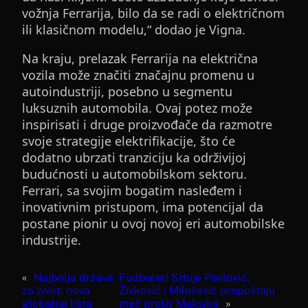
vožnja Ferrarija, bilo da se radi o električnom
ili klasičnom modelu,“ dodao je Vigna.
Na kraju, prelazak Ferrarija na električna
vozila može značiti značajnu promenu u
autoindustriji, posebno u segmentu
luksuznih automobila. Ovaj potez može
inspirisati i druge proizvođače da razmotre
svoje strategije elektrifikacije, što će
dodatno ubrzati tranziciju ka održivijoj
budućnosti u automobilskom sektoru.
Ferrari, sa svojim bogatim nasleđem i
inovativnim pristupom, ima potencijal da
postane pionir u ovoj novoj eri automobilske
industrije.
«
Najbolja država
Fudbaleri Srbije Pavlović,
za život: nova
Živković i Milošević propuštaju
globalna lista
meč protiv Meksika
»