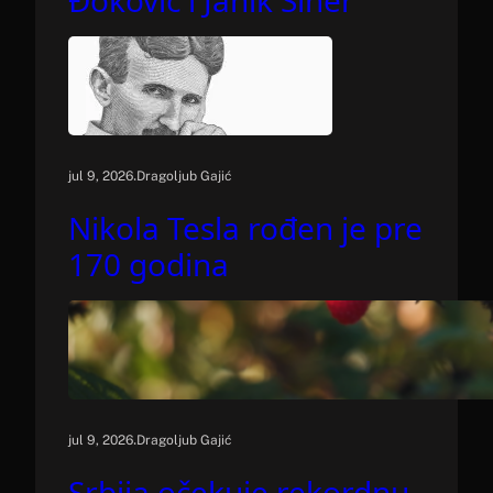
Đoković i Janik Siner
.
jul 9, 2026
Dragoljub Gajić
Nikola Tesla rođen je pre
170 godina
.
jul 9, 2026
Dragoljub Gajić
Srbija očekuje rekordnu