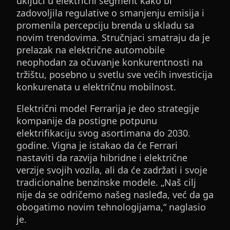
uključi u električni segment kako bi
zadovoljila regulative o smanjenju emisija i
promenila percepciju brenda u skladu sa
novim trendovima. Stručnjaci smatraju da je
prelazak na električne automobile
neophodan za očuvanje konkurentnosti na
tržištu, posebno u svetlu sve većih investicija
konkurenata u električnu mobilnost.
Električni model Ferrarija je deo strategije
kompanije da postigne potpunu
elektrifikaciju svog asortimana do 2030.
godine. Vigna je istakao da će Ferrari
nastaviti da razvija hibridne i električne
verzije svojih vozila, ali da će zadržati i svoje
tradicionalne benzinske modele. „Naš cilj
nije da se odričemo našeg nasleđa, već da ga
obogatimo novim tehnologijama,“ naglasio
je.