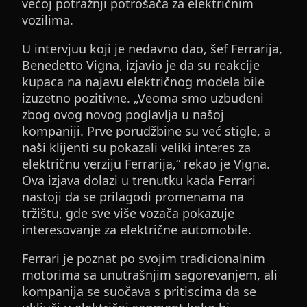
većoj potražnji potrošača za električnim
vozilima.
U intervjuu koji je nedavno dao, šef Ferrarija,
Benedetto Vigna, izjavio je da su reakcije
kupaca na najavu električnog modela bile
izuzetno pozitivne. „Veoma smo uzbuđeni
zbog ovog novog poglavlja u našoj
kompaniji. Prve porudžbine su već stigle, a
naši klijenti su pokazali veliki interes za
električnu verziju Ferrarija,“ rekao je Vigna.
Ova izjava dolazi u trenutku kada Ferrari
nastoji da se prilagodi promenama na
tržištu, gde sve više vozača pokazuje
interesovanje za električne automobile.
Ferrari je poznat po svojim tradicionalnim
motorima sa unutrašnjim sagorevanjem, ali
kompanija se suočava s pritiscima da se