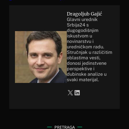
Dragoljub Gajić
Glavni urednik
Srbija24 s
dugogodišnjim
iskustvom u
novinarstvu i
uredničkom radu.
Stručnjak u različitim
oblastima vesti,
donosi jedinstvene
perspektive i
dubinske analize u
svaki materijal.
X
LinkedIn
PRETRAGA