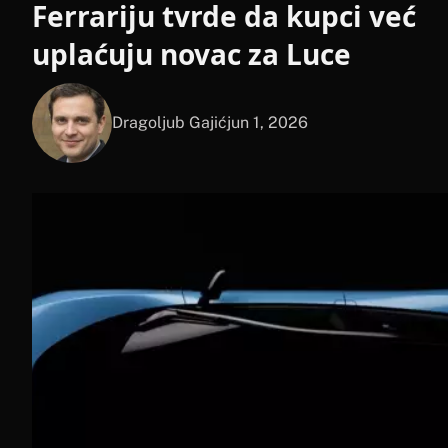
Ferrariju tvrde da kupci već
uplaćuju novac za Luce
Dragoljub Gajić
jun 1, 2026