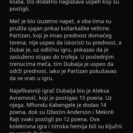
kluba, što dodatno naglašava uspeh koji su
postigli.
Meč je bio izuzetno napet, a oba tima su
pružila sjajan prikaz košarkaške veštine.
Partizan, koji je imao prednost domaćeg
terena, nije uspeo da iskoristi tu prednost, a
Dubai je, uz odličnu igru, pokazao da je
zasluženo stigao do trofeja. U poslednjim
trenucima meča, tim Dubaija je uspeo da
održi prednost, iako je Partizan pokušavao
da se vrati u igru.
Najefikasniji igrač Dubaija bio je Aleksa
Avramović, koji je postigao 15 poena. Uz
njega, Mfiondu Kabengele je dodao 14
poena, dok su Džastin Anderson i Mekinli
Rajt svaki postigli po 12 poena. Ova
kolektivna igra i timska hemija bili su ključni