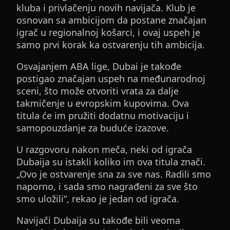
kluba i privlačenju novih navijača. Klub je
osnovan sa ambicijom da postane značajan
igrač u regionalnoj košarci, i ovaj uspeh je
samo prvi korak ka ostvarenju tih ambicija.
Osvajanjem ABA lige, Dubai je takođe
postigao značajan uspeh na međunarodnoj
sceni, što može otvoriti vrata za dalje
takmičenje u evropskim kupovima. Ova
titula će im pružiti dodatnu motivaciju i
samopouzdanje za buduće izazove.
U razgovoru nakon meča, neki od igrača
Dubaija su istakli koliko im ova titula znači.
„Ovo je ostvarenje sna za sve nas. Radili smo
naporno, i sada smo nagrađeni za sve što
smo uložili“, rekao je jedan od igrača.
Navijači Dubaija su takođe bili veoma