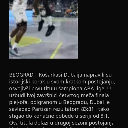
BEOGRAD – Košarkaši Dubaija napravili su
istorijski korak u svom kratkom postojanju,
osvojivši prvu titulu šampiona ABA lige. U
uzbudljivoj završnici četvrtog meča finala
plej-ofa, odigranom u Beogradu, Dubai je
savladao Partizan rezultatom 83:81 i tako
stigao do konačne pobede u seriji od 3:1.
Ova titula dolazi u drugoj sezoni postojanja