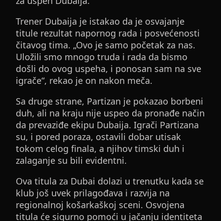
za uspeh Dubaija.
Trener Dubaija je istakao da je osvajanje
titule rezultat napornog rada i posvećenosti
čitavog tima. „Ovo je samo početak za nas.
Uložili smo mnogo truda i rada da bismo
došli do ovog uspeha, i ponosan sam na sve
igrače“, rekao je on nakon meča.
Sa druge strane, Partizan je pokazao borbeni
duh, ali na kraju nije uspeo da pronađe način
da prevaziđe ekipu Dubaija. Igrači Partizana
su, i pored poraza, ostavili dobar utisak
tokom celog finala, a njihov timski duh i
zalaganje su bili evidentni.
Ova titula za Dubai dolazi u trenutku kada se
klub još uvek prilagođava i razvija na
regionalnoj košarkaškoj sceni. Osvojena
titula će sigurno pomoći u jačanju identiteta