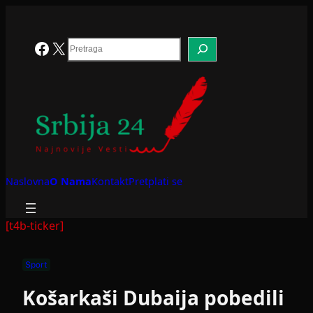
Skoči
na
sadržaj
Search
Facebook
X
Naslovna
O Nama
Kontakt
Pretplati se
[t4b-ticker]
Sport
Košarkaši Dubaija pobedili