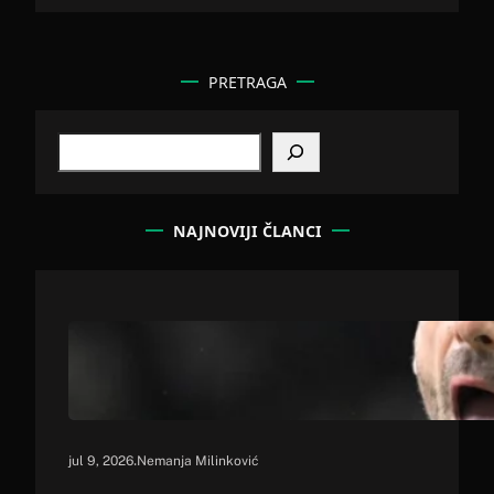
PRETRAGA
S
e
a
r
c
NAJNOVIJI ČLANCI
h
.
jul 9, 2026
Nemanja Milinković