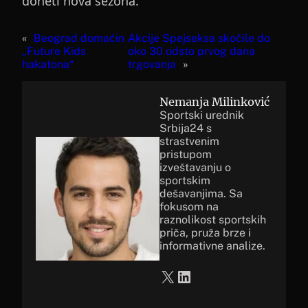
doneti nova sezona.
«
Beograd domaćin
Akcije Spejseksa skočile do
„Future Kids
oko 30 odsto prvog dana
hakatona“
trgovanja
»
Nemanja Milinković
Sportski urednik
Srbija24 s
strastvenim
pristupom
izveštavanju o
sportskim
dešavanjima. Sa
fokusom na
raznolikost sportskih
priča, pruža brze i
informativne analize.
X
LinkedIn