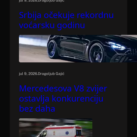
.
jul 9, 2026
Dragoljub Gajić
Srbija očekuje rekordnu
voćarsku godinu
.
jul 9, 2026
Dragoljub Gajić
Mercedesova V8 zvijer
ostavlja konkurenciju
bez daha