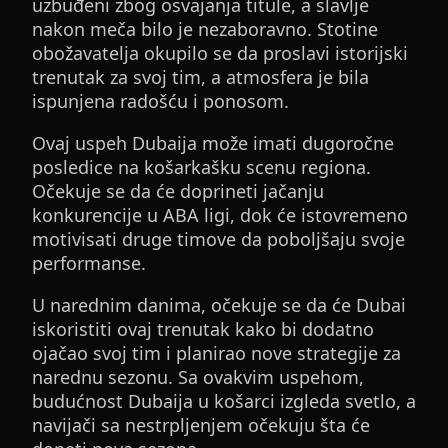
uzbuđeni zbog osvajanja titule, a slavlje
nakon meča bilo je nezaboravno. Stotine
obožavatelja okupilo se da proslavi istorijski
trenutak za svoj tim, a atmosfera je bila
ispunjena radošću i ponosom.
Ovaj uspeh Dubaija može imati dugoročne
posledice na košarkašku scenu regiona.
Očekuje se da će doprineti jačanju
konkurencije u ABA ligi, dok će istovremeno
motivisati druge timove da poboljšaju svoje
performanse.
U narednim danima, očekuje se da će Dubai
iskoristiti ovaj trenutak kako bi dodatno
ojačao svoj tim i planirao nove strategije za
narednu sezonu. Sa ovakvim uspehom,
budućnost Dubaija u košarci izgleda svetlo, a
navijači sa nestrpljenjem očekuju šta će