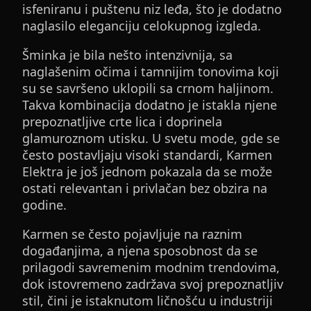
isfeniranu i puštenu niz leđa, što je dodatno
naglasilo eleganciju celokupnog izgleda.
Šminka je bila nešto intenzivnija, sa
naglašenim očima i tamnijim tonovima koji
su se savršeno uklopili sa crnom haljinom.
Takva kombinacija dodatno je istakla njene
prepoznatljive crte lica i doprinela
glamuroznom utisku. U svetu mode, gde se
često postavljaju visoki standardi, Karmen
Elektra je još jednom pokazala da se može
ostati relevantan i privlačan bez obzira na
godine.
Karmen se često pojavljuje na raznim
događanjima, a njena sposobnost da se
prilagodi savremenim modnim trendovima,
dok istovremeno zadržava svoj prepoznatljiv
stil, čini je istaknutom ličnošću u industriji