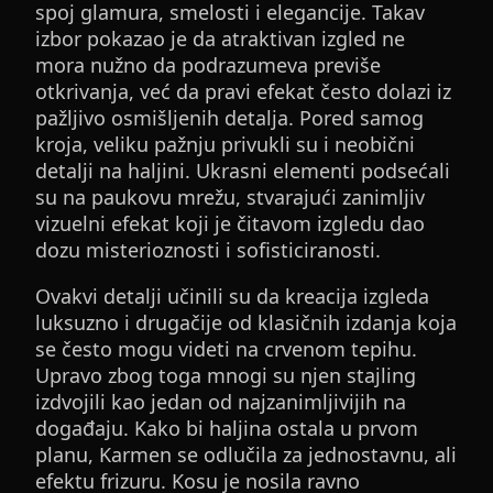
spoj glamura, smelosti i elegancije. Takav
izbor pokazao je da atraktivan izgled ne
mora nužno da podrazumeva previše
otkrivanja, već da pravi efekat često dolazi iz
pažljivo osmišljenih detalja. Pored samog
kroja, veliku pažnju privukli su i neobični
detalji na haljini. Ukrasni elementi podsećali
su na paukovu mrežu, stvarajući zanimljiv
vizuelni efekat koji je čitavom izgledu dao
dozu misterioznosti i sofisticiranosti.
Ovakvi detalji učinili su da kreacija izgleda
luksuzno i drugačije od klasičnih izdanja koja
se često mogu videti na crvenom tepihu.
Upravo zbog toga mnogi su njen stajling
izdvojili kao jedan od najzanimljivijih na
događaju. Kako bi haljina ostala u prvom
planu, Karmen se odlučila za jednostavnu, ali
efektu frizuru. Kosu je nosila ravno