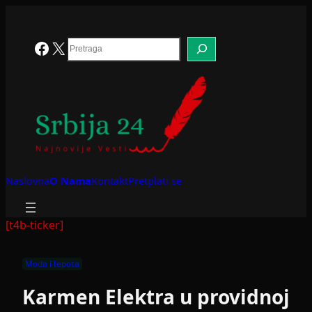
Skoči
na
sadržaj
Search
Facebook
X
Naslovna
O Nama
Kontakt
Pretplati se
[t4b-ticker]
Moda i lepota
Karmen Elektra u providnoj