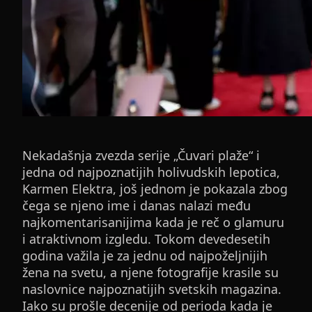
Nekadašnja zvezda serije „Čuvari plaže“ i
jedna od najpoznatijih holivudskih lepotica,
Karmen Elektra, još jednom je pokazala zbog
čega se njeno ime i danas nalazi među
najkomentarisanijima kada je reč o glamuru
i atraktivnom izgledu. Tokom devedesetih
godina važila je za jednu od najpoželjnijih
žena na svetu, a njene fotografije krasile su
naslovnice najpoznatijih svetskih magazina.
Iako su prošle decenije od perioda kada je