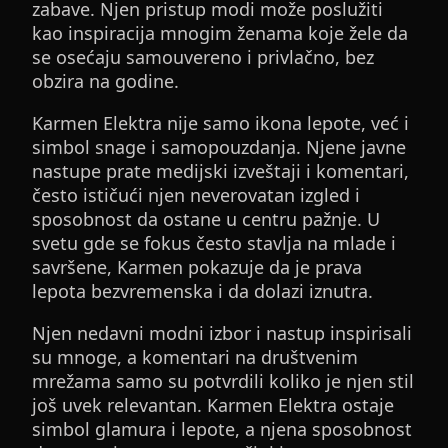
zabave. Njen pristup modi može poslužiti
kao inspiracija mnogim ženama koje žele da
se osećaju samouvereno i privlačno, bez
obzira na godine.
Karmen Elektra nije samo ikona lepote, već i
simbol snage i samopouzdanja. Njene javne
nastupe prate medijski izveštaji i komentari,
često ističući njen neverovatan izgled i
sposobnost da ostane u centru pažnje. U
svetu gde se fokus često stavlja na mlade i
savršene, Karmen pokazuje da je prava
lepota bezvremenska i da dolazi iznutra.
Njen nedavni modni izbor i nastup inspirisali
su mnoge, a komentari na društvenim
mrežama samo su potvrdili koliko je njen stil
još uvek relevantan. Karmen Elektra ostaje
simbol glamura i lepote, a njena sposobnost