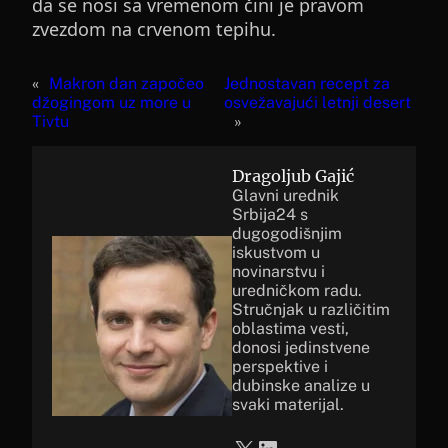
da se nosi sa vremenom čini je pravom
zvezdom na crvenom tepihu.
«
Makron dan započeo
Jednostavan recept za
džogingom uz more u
osvežavajući letnji desert
Tivtu
»
Dragoljub Gajić
Glavni urednik
Srbija24 s
dugogodišnjim
iskustvom u
novinarstvu i
uredničkom radu.
Stručnjak u različitim
oblastima vesti,
donosi jedinstvene
perspektive i
dubinske analize u
svaki materijal.