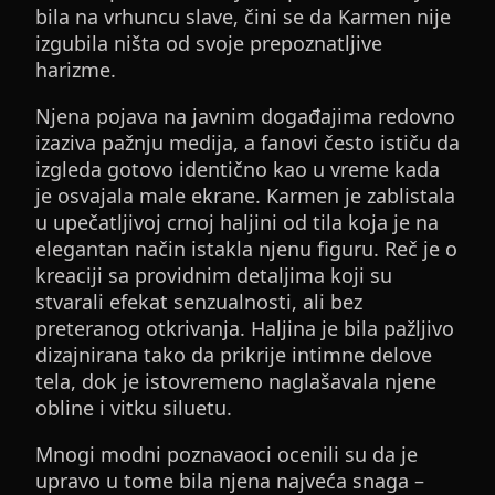
bila na vrhuncu slave, čini se da Karmen nije
izgubila ništa od svoje prepoznatljive
harizme.
Njena pojava na javnim događajima redovno
izaziva pažnju medija, a fanovi često ističu da
izgleda gotovo identično kao u vreme kada
je osvajala male ekrane. Karmen je zablistala
u upečatljivoj crnoj haljini od tila koja je na
elegantan način istakla njenu figuru. Reč je o
kreaciji sa providnim detaljima koji su
stvarali efekat senzualnosti, ali bez
preteranog otkrivanja. Haljina je bila pažljivo
dizajnirana tako da prikrije intimne delove
tela, dok je istovremeno naglašavala njene
obline i vitku siluetu.
Mnogi modni poznavaoci ocenili su da je
upravo u tome bila njena najveća snaga –