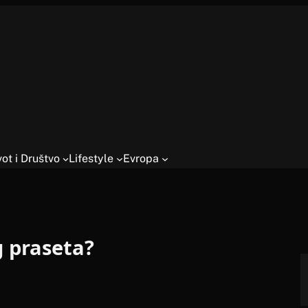
vot i Društvo
Lifestyle
Evropa
g praseta?