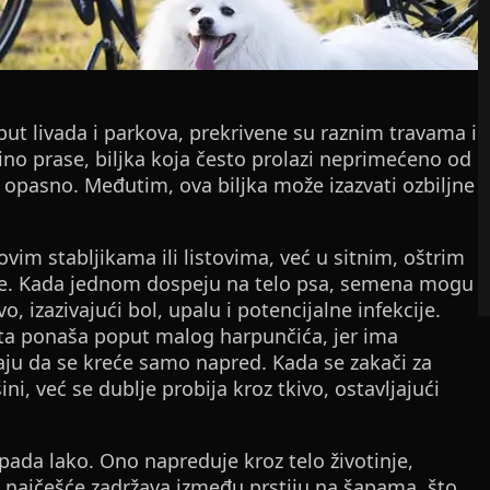
ut livada i parkova, prekrivene su raznim travama i
no prase, biljka koja često prolazi neprimećeno od
e opasno. Međutim, ova biljka može izazvati ozbiljne
vim stabljikama ili listovima, već u sitnim, oštrim
je. Kada jednom dospeju na telo psa, semena mogu
o, izazivajući bol, upalu i potencijalne infekcije.
eta ponaša poput malog harpunčića, jer ima
ju da se kreće samo napred. Kada se zakači za
ni, već se dublje probija kroz tkivo, ostavljajući
pada lako. Ono napreduje kroz telo životinje,
e najčešće zadržava između prstiju na šapama, što