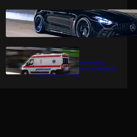
.
jul 9, 2026
Dragoljub Gajić
Mercedesova V8 zvijer ostavlja
konkurenciju bez daha
.
jul 9, 2026
Dragoljub Gajić
Suspendovani zaposleni Hitne
pomoći u Bačkoj Palanci, unutrašnji
i inspekcijski nadzor