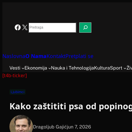
Skoči
na
sadržaj
Search
Facebook
X
Naslovna
O Nama
Kontakt
Pretplati se
Vesti
Ekonomija
Nauka i Tehnologija
Kultura
Sport
Ži
[t4b-ticker]
Ljubimci
Kako zaštititi psa od popino
Dragoljub Gajić
jun 7, 2026