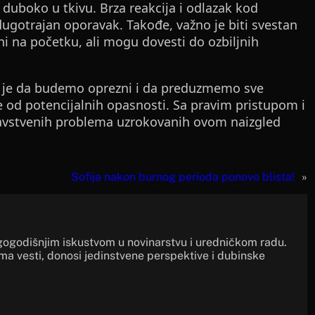
duboko u tkivu. Brza reakcija i odlazak kod
dugotrajan oporavak. Takođe, važno je biti svestan
i na početku, ali mogu dovesti do ozbiljnih
t je da budemo oprezni i da preduzmemo sve
e od potencijalnih opasnosti. Sa pravim pristupom i
ravstvenih problema uzrokovanih ovom naizgled
Sofija nakon burnog perioda ponovo blista!
»
gogodišnjim iskustvom u novinarstvu i uredničkom radu.
ima vesti, donosi jedinstvene perspektive i dubinske