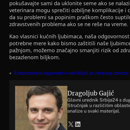
pokušavajte sami da uklonite seme ako se nalazi 
veterinara mogu sprečiti ozbiljne komplikacije i 
da su problemi sa popinim praškom često suptiln
zdravstvenih problema ako se ne reše na vreme.
Kao vlasnici kućnih ljubimaca, naša odgovornos
potrebne mere kako bismo zaštitili naše ljubimc
pažnjom, možemo značajno smanjiti rizik od zd
bezazlenom biljkom.
«
Emocionalna sigurnost u vezi ključ je zdravog odnosa
Dragoljub Gajić
Glavni urednik Srbija24 s du
Stručnjak u različitim oblast
analize u svaki materijal.
X
LinkedIn