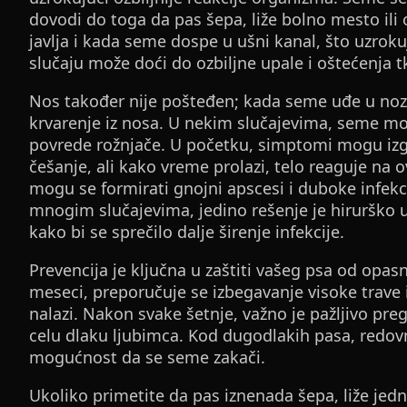
dovodi do toga da pas šepa, liže bolno mesto ili
javlja i kada seme dospe u ušni kanal, što uzrok
slučaju može doći do ozbiljne upale i oštećenja t
Nos također nije pošteđen; kada seme uđe u nozdr
krvarenje iz nosa. U nekim slučajevima, seme može 
povrede rožnjače. U početku, simptomi mogu izgl
češanje, ali kako vreme prolazi, telo reaguje na
mogu se formirati gnojni apscesi i duboke infekci
mnogim slučajevima, jedino rešenje je hirurško u
kako bi se sprečilo dalje širenje infekcije.
Prevencija je ključna u zaštiti vašeg psa od opas
meseci, preporučuje se izbegavanje visoke trave i
nalazi. Nakon svake šetnje, važno je pažljivo preg
celu dlaku ljubimca. Kod dugodlakih pasa, redovn
mogućnost da se seme zakači.
Ukoliko primetite da pas iznenada šepa, liže jed