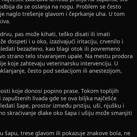
 odbija da se oslanja na nogu. Problem se često
uje naglo trešenje glavom i čeprkanje uha. U tom
kiva.
vu, pas može kihati, teško disati ili imati
dospeti i u oko, izazivajući iritaciju, crvenilo i
edati bezazleno, kao blagi otok ili povremeno
 ovo strano telo stvaranjem upale. Na mestu prodora
je koje zahtevaju veterinarsku intervenciju. U
klanjanje, često pod sedacijom ili anestezijom,
nosti koje donosi popino prase. Tokom toplijih
 zapuštenih livada gde se ova biljka najčešće
ledati šape, prostor između prstiju, uši, njušku i
o skraćivanje dlake oko šapa i ušiju može smanjiti
nu šapu, trese glavom ili pokazuje znakove bola, ne