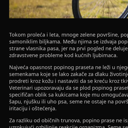
Tokom proleća i leta, mnoge zelene površine, pop
samoniklim biljkama. Među njima se izdvaja popi
strane vlasnika pasa, jer na prvi pogled ne deluj
zdravstvene probleme kod kućnih ljubimaca.
Najveća opasnost popinog praseta ne leži u njego
semenkama koje se lako zakače za dlaku životin
prodreti kroz kožu i nastaviti da se kreću kroz tkiv
Veterinari upozoravaju da se plod popinog pras
specifičan oblik sa kukicama koje mu omogućava
šapu, njušku ili uho psa, seme ne ostaje na površi
iritaciju i oštećenja.
Za razliku od običnih trunova, popino prase ne is
uzrokujući ozbiljnije reakcije organizma. Seme s