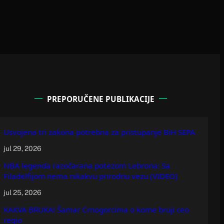
PREPORUČENE PUBLIKACIJE
Usvojena tri zakona potrebna za pristupanje BiH SEPA
jul 29, 2026
NBA legenda razočarana potezom Lebrona: Sa
Filadelfijom nema nikakvu prirodnu vezu (VIDEO)
jul 25, 2026
KAKVA BRUKA! Šamar Crnogorcima o kome bruji ceo
regio