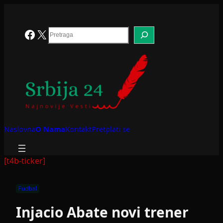
Skoči
na
sadržaj
Search
Facebook
X
Naslovna
O Nama
Kontakt
Pretplati se
[t4b-ticker]
Fudbal
Injacio Abate novi trener