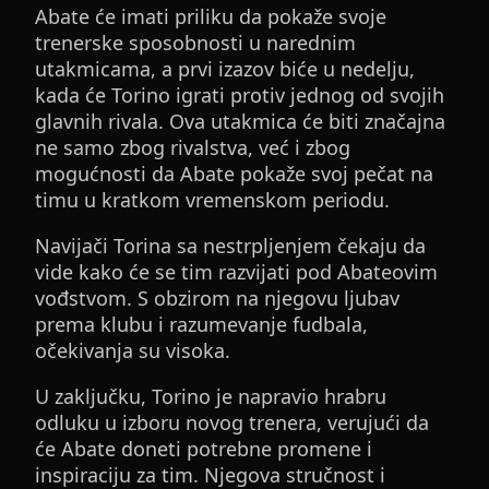
Abate će imati priliku da pokaže svoje
trenerske sposobnosti u narednim
utakmicama, a prvi izazov biće u nedelju,
kada će Torino igrati protiv jednog od svojih
glavnih rivala. Ova utakmica će biti značajna
ne samo zbog rivalstva, već i zbog
mogućnosti da Abate pokaže svoj pečat na
timu u kratkom vremenskom periodu.
Navijači Torina sa nestrpljenjem čekaju da
vide kako će se tim razvijati pod Abateovim
vođstvom. S obzirom na njegovu ljubav
prema klubu i razumevanje fudbala,
očekivanja su visoka.
U zaključku, Torino je napravio hrabru
odluku u izboru novog trenera, verujući da
će Abate doneti potrebne promene i
inspiraciju za tim. Njegova stručnost i