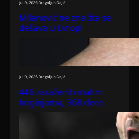
.
jul 9, 2026
Dragoljub Gajić
Milanović ne zna šta se
dešava u Evropi
.
jul 9, 2026
Dragoljub Gajić
446 zaraženih malim
boginjama, 368 dece