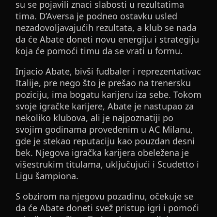
su se pojavili znaci slabosti u rezultatima
tima. D’Aversa je podneo ostavku usled
nezadovoljavajućih rezultata, a klub se nada
da će Abate doneti novu energiju i strategiju
koja će pomoći timu da se vrati u formu.
Injacio Abate, bivši fudbaler i reprezentativac
Italije, pre nego što je prešao na trenersku
poziciju, ima bogatu karijeru iza sebe. Tokom
svoje igračke karijere, Abate je nastupao za
nekoliko klubova, ali je najpoznatiji po
svojim godinama provedenim u AC Milanu,
gde je stekao reputaciju kao pouzdan desni
bek. Njegova igračka karijera obeležena je
višestrukim titulama, uključujući i Scudetto i
Ligu šampiona.
S obzirom na njegovu pozadinu, očekuje se
da će Abate doneti svež pristup igri i pomoći