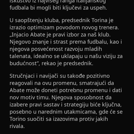
iskustvo iz najvišeg ranga italijanskog
fudbala bi mogli biti ključevi za uspeh.
U saopštenju kluba, predsednik Torina je
izrazio optimizam povodom novog trenera.
„Injacio Abate je pravi izbor za naš klub.
Njegovo znanje i strast prema fudbalu, kao i
njegova posvećenost razvoju mladih
talenata, idealno se uklapaju u našu viziju za
budućnost“, rekao je predsednik.
Stručnjaci i navijači su takođe pozitivno
reagovali na ovu promenu, smatrajući da
Abate može doneti potrebnu promenu i dati
nov motiv timu. Njegova sposobnost da
izabere pravi sastav i strategiju biće ključna,
posebno u narednim utakmicama, gde će se
Torino suočiti sa izazovima protiv jakih
rivala.