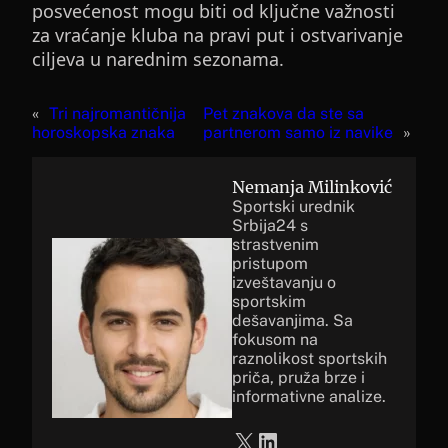
posvećenost mogu biti od ključne važnosti
za vraćanje kluba na pravi put i ostvarivanje
ciljeva u narednim sezonama.
«
Tri najromantičnija
Pet znakova da ste sa
horoskopska znaka
partnerom samo iz navike
»
Nemanja Milinković
Sportski urednik
Srbija24 s
strastvenim
pristupom
izveštavanju o
sportskim
dešavanjima. Sa
fokusom na
raznolikost sportskih
priča, pruža brze i
informativne analize.
X
LinkedIn