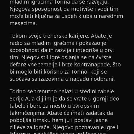
mladim igračima Torina da se razvijaju.
Njegova sposobnost da motiviše i vodi tim
može biti ključna za uspeh kluba u narednim
mesecima.
Tokom svoje trenerske karijere, Abate je
radio sa mladim igračima i pokazao je
sposobnost da ih razvija i integriše u prvi
tim. Njegov stil igre oslanja se na čvrste
defanzivne temelje i brze kontranapade, što
bi moglo biti korisno za Torino, koji se
suočava sa izazovima u napadu i odbrani.
Torino se trenutno nalazi u sredini tabele
Serije A, a cilj im je da se vrate u gornji deo
tabele i bore za mesto u evropskim
takmičenjima. Abate će imati zadatak da
poboljša timsku hemiju i postavi jasne
ciljeve za igrače. Njegovo poznavanje igre i