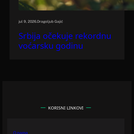
.
jul 9, 2026
Dragoljub Gajić
Srbija očekuje rekordnu
voćarsku godinu
KORISNI LINKOVI
O nama