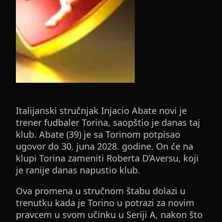
Italijanski stručnjak Injacio Abate novi je
trener fudbaler Torina, saopštio je danas taj
klub. Abate (39) je sa Torinom potpisao
ugovor do 30. juna 2028. godine. On će na
klupi Torina zameniti Roberta D’Aversu, koji
je ranije danas napustio klub.
Ova promena u stručnom štabu dolazi u
trenutku kada je Torino u potrazi za novim
pravcem u svom učinku u Seriji A, nakon što